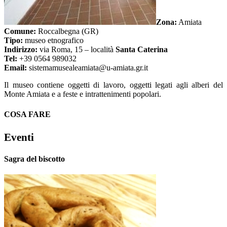
Zona:
Amiata
Comune:
Roccalbegna (GR)
Tipo:
museo etnografico
Indirizzo:
via Roma, 15 – località
Santa Caterina
Tel:
+39 0564 989032
Email:
sistemamusealeamiata@u-amiata.gr.it
Il museo contiene oggetti di lavoro, oggetti legati agli alberi del
Monte Amiata e a feste e intrattenimenti popolari.
COSA FARE
Eventi
Sagra del biscotto