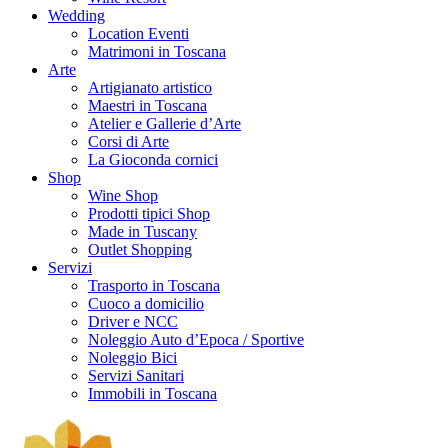
Wedding
Location Eventi
Matrimoni in Toscana
Arte
Artigianato artistico
Maestri in Toscana
Atelier e Gallerie d’Arte
Corsi di Arte
La Gioconda cornici
Shop
Wine Shop
Prodotti tipici Shop
Made in Tuscany
Outlet Shopping
Servizi
Trasporto in Toscana
Cuoco a domicilio
Driver e NCC
Noleggio Auto d’Epoca / Sportive
Noleggio Bici
Servizi Sanitari
Immobili in Toscana