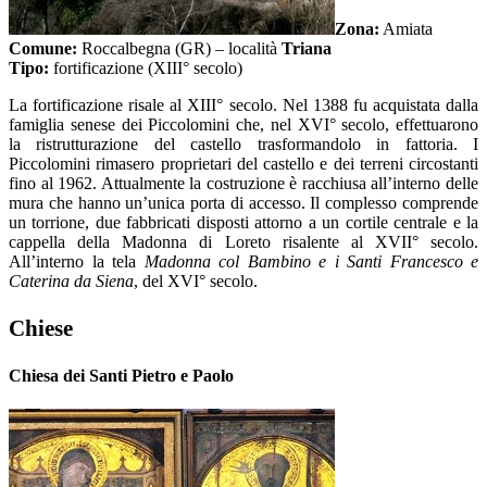
Zona:
Amiata
Comune:
Roccalbegna (GR) – località
Triana
Tipo:
fortificazione (XIII° secolo)
La fortificazione risale al XIII° secolo. Nel 1388 fu acquistata dalla
famiglia senese dei Piccolomini che, nel XVI° secolo, effettuarono
la ristrutturazione del castello trasformandolo in fattoria. I
Piccolomini rimasero proprietari del castello e dei terreni circostanti
fino al 1962. Attualmente la costruzione è racchiusa all’interno delle
mura che hanno un’unica porta di accesso. Il complesso comprende
un torrione, due fabbricati disposti attorno a un cortile centrale e la
cappella della Madonna di Loreto risalente al XVII° secolo.
All’interno la tela
Madonna col Bambino e i Santi Francesco e
Caterina da Siena
, del XVI° secolo.
Chiese
Chiesa dei Santi Pietro e Paolo