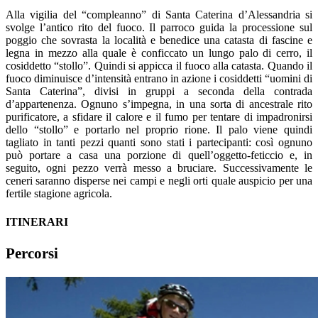
Alla vigilia del “compleanno” di Santa Caterina d’Alessandria si
svolge l’antico rito del fuoco. Il parroco guida la processione sul
poggio che sovrasta la località e benedice una catasta di fascine e
legna in mezzo alla quale è conficcato un lungo palo di cerro, il
cosiddetto “stollo”. Quindi si appicca il fuoco alla catasta. Quando il
fuoco diminuisce d’intensità entrano in azione i cosiddetti “uomini di
Santa Caterina”, divisi in gruppi a seconda della contrada
d’appartenenza. Ognuno s’impegna, in una sorta di ancestrale rito
purificatore, a sfidare il calore e il fumo per tentare di impadronirsi
dello “stollo” e portarlo nel proprio rione. Il palo viene quindi
tagliato in tanti pezzi quanti sono stati i partecipanti: così ognuno
può portare a casa una porzione di quell’oggetto-feticcio e, in
seguito, ogni pezzo verrà messo a bruciare. Successivamente le
ceneri saranno disperse nei campi e negli orti quale auspicio per una
fertile stagione agricola.
ITINERARI
Percorsi