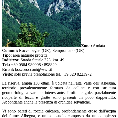
Zona:
Amiata
Comuni:
Roccalbegna (GR), Semproniano (GR)
Tipo:
area naturale protetta
Indirizzo:
Strada Statale 323, km. 49
Tel.:
+39 0564 989098 / 898829
Email:
boscorocconi@wwf.it
Visite:
solo previa prenotazione tel. +39 320 8223972
La riserva, ampia 130 ettari, è ubicata nell’alta Valle dell’Albegna,
territorio prevalentemente formato da colline e con struttura
geomorfologica varia e interessante. Profonde gole, parzialmente
ricoperte di lecci, e grotte sono presenti un poco dappertutto.
Abbondante anche la presenza di orchidee selvatiche.
Vi sono pareti di roccia calcarea, profondamente erose dall’acqua
del fiume Albegna, e un sottosuolo composto da un complesso