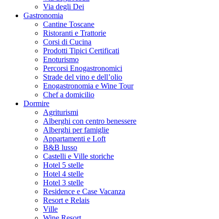
Via degli Dei
Gastronomia
Cantine Toscane
Ristoranti e Trattorie
Corsi di Cucina
Prodotti Tipici Certificati
Enoturismo
Percorsi Enogastronomici
Strade del vino e dell’olio
Enogastronomia e Wine Tour
Chef a domicilio
Dormire
Agriturismi
Alberghi con centro benessere
Alberghi per famiglie
Appartamenti e Loft
B&B lusso
Castelli e Ville storiche
Hotel 5 stelle
Hotel 4 stelle
Hotel 3 stelle
Residence e Case Vacanza
Resort e Relais
Ville
Wine Resort