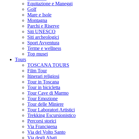
Equitazione e Maneggi
Golf
Mare e Isole
Montagna
Parchi e Riserve
Siti UNESCO
Siti archeologici
Sport Avventura
Terme e wellness
Top musei
Tours
TOSCANA TOURS
Film Tour
Itinerari religiosi
Tour in Toscana
Tour in bicicletta
Tour Cave di Marmo
Tour Emozione
Tour delle Miniere
Tour Laboratori Artistici
Trekking Escursionistico
Percorsi storici
Via Francigena
Via del Volto Santo
Via degli Abati