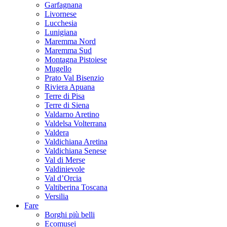
Garfagnana
Livornese
Lucchesia
Lunigiana
Maremma Nord
Maremma Sud
Montagna Pistoiese
Mugello
Prato Val Bisenzio
Riviera Apuana
Terre di Pisa
Terre di Siena
Valdarno Aretino
Valdelsa Volterrana
Valdera
Valdichiana Aretina
Valdichiana Senese
Val di Merse
Valdinievole
Val d’Orcia
Valtiberina Toscana
Versilia
Fare
Borghi più belli
Ecomusei