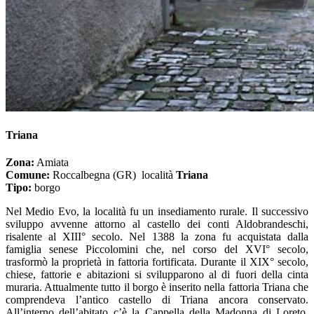
Triana
Zona:
Amiata
Comune:
Roccalbegna (GR) località
Triana
Tipo:
borgo
Nel Medio Evo, la località fu un insediamento rurale. Il successivo
sviluppo avvenne attorno al castello dei conti Aldobrandeschi,
risalente al XIII° secolo. Nel 1388 la zona fu acquistata dalla
famiglia senese Piccolomini che, nel corso del XVI° secolo,
trasformò la proprietà in fattoria fortificata. Durante il XIX° secolo,
chiese, fattorie e abitazioni si svilupparono al di fuori della cinta
muraria. Attualmente tutto il borgo è inserito nella fattoria Triana che
comprendeva l’antico castello di Triana ancora conservato.
All’interno dell’abitato c’è la Cappella della Madonna di Loreto,