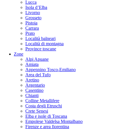
Lucca
Isola d’Elba
Livorno
Grosseto
Pistoia
Carrara
Prato
Località balneari
Località di montagna
Province toscane
Zone
Alpi Apuane
Amiata
Appennino Tosco-Emiliano
Area del Tufo
Aretino
Argentario
Casentino
Chianti
Colline Metallifere
Costa degli Etruschi
Crete Senesi
Elba e isole di Toscana
Empolese Valdelsa Montalbano
Firenze e area fiorentina