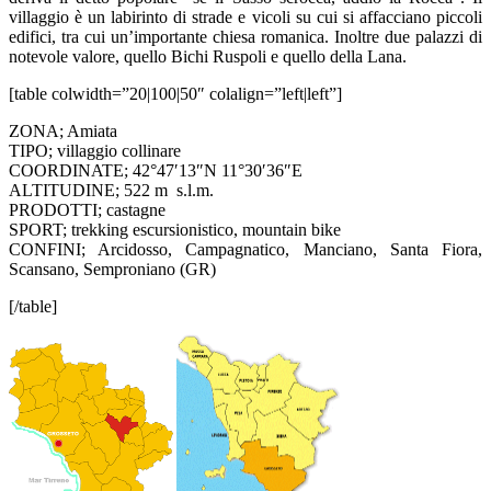
villaggio è un labirinto di strade e vicoli su cui si affacciano piccoli
edifici, tra cui un’importante chiesa romanica. Inoltre due palazzi di
notevole valore, quello Bichi Ruspoli e quello della Lana.
[table colwidth=”20|100|50″ colalign=”left|left”]
ZONA; Amiata
TIPO; villaggio collinare
COORDINATE; 42°47′13″N 11°30′36″E
ALTITUDINE; 522 m s.l.m.
PRODOTTI; castagne
SPORT; trekking escursionistico, mountain bike
CONFINI; Arcidosso, Campagnatico, Manciano, Santa Fiora,
Scansano, Semproniano (GR)
[/table]