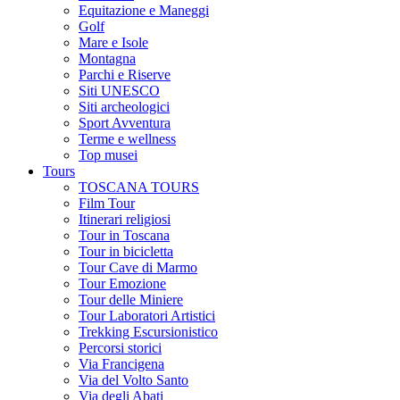
Equitazione e Maneggi
Golf
Mare e Isole
Montagna
Parchi e Riserve
Siti UNESCO
Siti archeologici
Sport Avventura
Terme e wellness
Top musei
Tours
TOSCANA TOURS
Film Tour
Itinerari religiosi
Tour in Toscana
Tour in bicicletta
Tour Cave di Marmo
Tour Emozione
Tour delle Miniere
Tour Laboratori Artistici
Trekking Escursionistico
Percorsi storici
Via Francigena
Via del Volto Santo
Via degli Abati