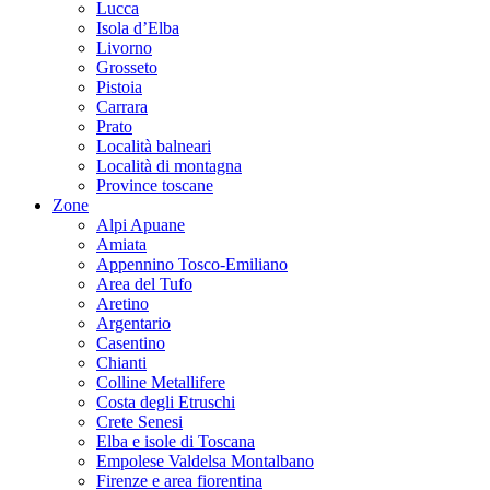
Lucca
Isola d’Elba
Livorno
Grosseto
Pistoia
Carrara
Prato
Località balneari
Località di montagna
Province toscane
Zone
Alpi Apuane
Amiata
Appennino Tosco-Emiliano
Area del Tufo
Aretino
Argentario
Casentino
Chianti
Colline Metallifere
Costa degli Etruschi
Crete Senesi
Elba e isole di Toscana
Empolese Valdelsa Montalbano
Firenze e area fiorentina