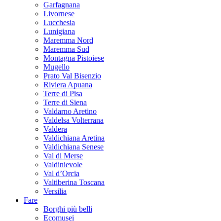
Garfagnana
Livornese
Lucchesia
Lunigiana
Maremma Nord
Maremma Sud
Montagna Pistoiese
Mugello
Prato Val Bisenzio
Riviera Apuana
Terre di Pisa
Terre di Siena
Valdarno Aretino
Valdelsa Volterrana
Valdera
Valdichiana Aretina
Valdichiana Senese
Val di Merse
Valdinievole
Val d’Orcia
Valtiberina Toscana
Versilia
Fare
Borghi più belli
Ecomusei