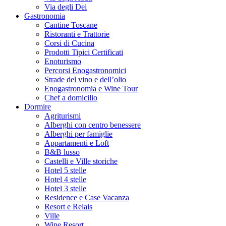
Via degli Dei
Gastronomia
Cantine Toscane
Ristoranti e Trattorie
Corsi di Cucina
Prodotti Tipici Certificati
Enoturismo
Percorsi Enogastronomici
Strade del vino e dell’olio
Enogastronomia e Wine Tour
Chef a domicilio
Dormire
Agriturismi
Alberghi con centro benessere
Alberghi per famiglie
Appartamenti e Loft
B&B lusso
Castelli e Ville storiche
Hotel 5 stelle
Hotel 4 stelle
Hotel 3 stelle
Residence e Case Vacanza
Resort e Relais
Ville
Wine Resort