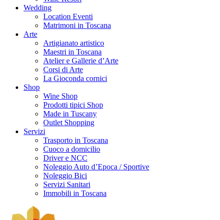
Wedding
Location Eventi
Matrimoni in Toscana
Arte
Artigianato artistico
Maestri in Toscana
Atelier e Gallerie d’Arte
Corsi di Arte
La Gioconda cornici
Shop
Wine Shop
Prodotti tipici Shop
Made in Tuscany
Outlet Shopping
Servizi
Trasporto in Toscana
Cuoco a domicilio
Driver e NCC
Noleggio Auto d’Epoca / Sportive
Noleggio Bici
Servizi Sanitari
Immobili in Toscana