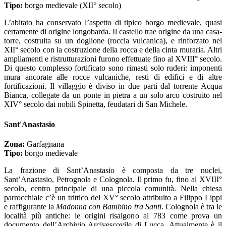
Tipo:
borgo medievale (XII° secolo)
L’abitato ha conservato l’aspetto di tipico borgo medievale, quasi
certamente di origine longobarda. Il castello trae origine da una casa-
torre, costruita su un doglione (roccia vulcanica), e rinforzato nel
XII° secolo con la costruzione della rocca e della cinta muraria. Altri
ampliamenti e ristrutturazioni furono effettuate fino al XVIII° secolo.
Di questo complesso fortificato sono rimasti solo ruderi: imponenti
mura ancorate alle rocce vulcaniche, resti di edifici e di altre
fortificazioni. Il villaggio è diviso in due parti dal torrente Acqua
Bianca, collegate da un ponte in pietra a un solo arco costruito nel
XIV° secolo dai nobili Spinetta, feudatari di San Michele.
Sant'Anastasio
Zona:
Garfagnana
Tipo:
borgo medievale
La frazione di Sant’Anastasio è composta da tre nuclei,
Sant’Anastasio, Petrognola e Colognola. Il primo fu, fino al XVIII°
secolo, centro principale di una piccola comunità. Nella chiesa
parrocchiale c’è un trittico del XV° secolo attribuito a Filippo Lippi
e raffigurante la
Madonna con Bambino tra Santi
. Colognola è tra le
località più antiche: le origini risalgono al 783 come prova un
documento dell’Archivio Arcivescovile di Lucca. Attualmente è il