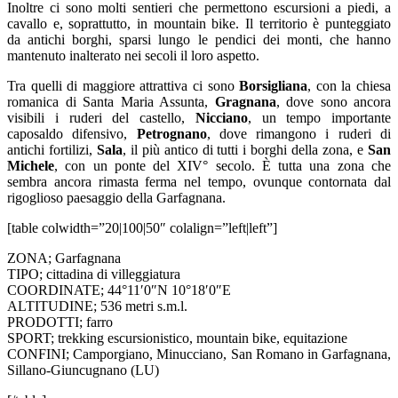
Inoltre ci sono molti sentieri che permettono escursioni a piedi, a
cavallo e, soprattutto, in mountain bike. Il territorio è punteggiato
da antichi borghi, sparsi lungo le pendici dei monti, che hanno
mantenuto inalterato nei secoli il loro aspetto.
Tra quelli di maggiore attrattiva ci sono
Borsigliana
, con la chiesa
romanica di Santa Maria Assunta,
Gragnana
, dove sono ancora
visibili i ruderi del castello,
Nicciano
, un tempo importante
caposaldo difensivo,
Petrognano
, dove rimangono i ruderi di
antichi fortilizi,
Sala
, il più antico di tutti i borghi della zona, e
San
Michele
, con un ponte del XIV° secolo. È tutta una zona che
sembra ancora rimasta ferma nel tempo, ovunque contornata dal
rigoglioso paesaggio della Garfagnana.
[table colwidth=”20|100|50″ colalign=”left|left”]
ZONA; Garfagnana
TIPO; cittadina di villeggiatura
COORDINATE; 44°11′0″N 10°18′0″E
ALTITUDINE; 536 metri s.m.l.
PRODOTTI; farro
SPORT; trekking escursionistico, mountain bike, equitazione
CONFINI; Camporgiano, Minucciano, San Romano in Garfagnana,
Sillano-Giuncugnano (LU)