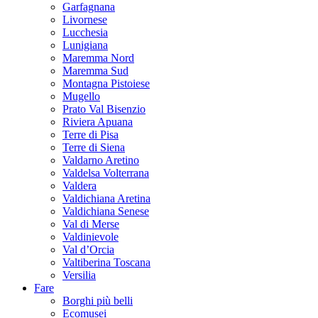
Garfagnana
Livornese
Lucchesia
Lunigiana
Maremma Nord
Maremma Sud
Montagna Pistoiese
Mugello
Prato Val Bisenzio
Riviera Apuana
Terre di Pisa
Terre di Siena
Valdarno Aretino
Valdelsa Volterrana
Valdera
Valdichiana Aretina
Valdichiana Senese
Val di Merse
Valdinievole
Val d’Orcia
Valtiberina Toscana
Versilia
Fare
Borghi più belli
Ecomusei