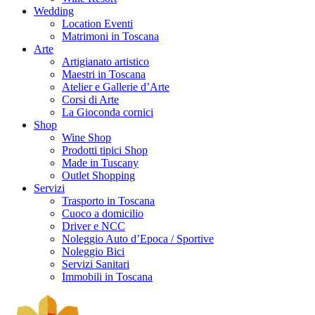
Wedding
Location Eventi
Matrimoni in Toscana
Arte
Artigianato artistico
Maestri in Toscana
Atelier e Gallerie d’Arte
Corsi di Arte
La Gioconda cornici
Shop
Wine Shop
Prodotti tipici Shop
Made in Tuscany
Outlet Shopping
Servizi
Trasporto in Toscana
Cuoco a domicilio
Driver e NCC
Noleggio Auto d’Epoca / Sportive
Noleggio Bici
Servizi Sanitari
Immobili in Toscana