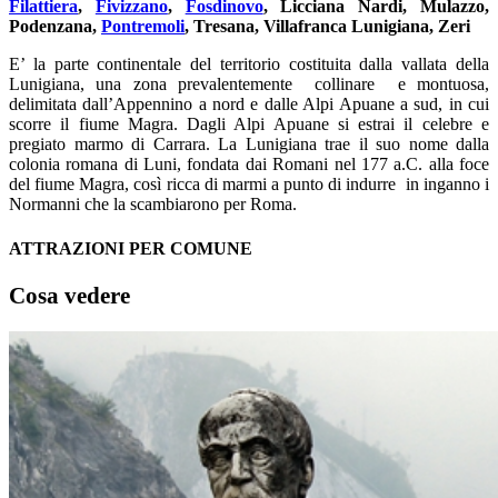
Filattiera
,
Fivizzano
,
Fosdinovo
, Licciana Nardi, Mulazzo,
Podenzana,
Pontremoli
, Tresana, Villafranca Lunigiana, Zeri
E’ la parte continentale del territorio costituita dalla vallata della
Lunigiana, una zona prevalentemente collinare e montuosa,
delimitata dall’Appennino a nord e dalle Alpi Apuane a sud, in cui
scorre il fiume Magra. Dagli Alpi Apuane si estrai il celebre e
pregiato marmo di Carrara. La Lunigiana trae il suo nome dalla
colonia romana di Luni, fondata dai Romani nel 177 a.C. alla foce
del fiume Magra, così ricca di marmi a punto di indurre in inganno i
Normanni che la scambiarono per Roma.
ATTRAZIONI PER COMUNE
Cosa vedere