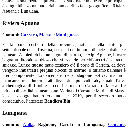
Convenzionalmente la provincia si suddivide in due zone principali,
distinguibili soprattutto dal punto di vista geografico: Riviera
Apuana e Lungiana.
Riviera Apuana
Comuni:
Carrara
,
Massa
e
Montignoso
E’ la parte costiera della provincia, situata nella parte più
settentrionale della Toscana, costellata di importanti mete turistiche e
balneari. Ai piedi delle montagne di marmo, le Alpi Apuane, il mare
bagna un litorale sabbioso che si estende per chilometri di attraenti
spiagge. Lungo questo tratto costiero c’è il porto di Carrara, da dove
vengono imbarcati i pregiati blocchi di marmo. Il turismo balneare è
una componente fondamentale della stagione estiva, ma non
mancano nei dintorni attrattive di tipo culturale, quali l’area
archeologica di Luni e i centri storici di Carrara e Massa. Le
principali località balneari sono Marina di Carrara e Marina di Massa
le cui spiagge hanno ottenuto nel 2019, per il secondo anno
consecutivo, l’attestato
Bandiera Blu
.
Lunigiana
Comuni:
Aulla
, Bagnone, Casola in Lunigiana,
Comano
,