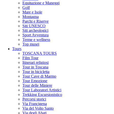
Equitazione e Maneggi
Golf
Mare e Isole
Montagna
Parchi e Riserve
Siti UNESCO
Siti archeologici
Sport Avventura
Terme e wellness
Top musei
Tours
TOSCANA TOURS
Film Tour
Itinerari religiosi
Tour in Toscana
Tour in bicicletta
Tour Cave di Marmo
Tour Emozione
Tour delle Miniere
Tour Laboratori Artistici
Trekking Escursionistico
Percorsi storici
Via Francigena
Via del Volto Santo
Via degli Abati