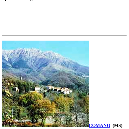
COMANO
(MS)
–