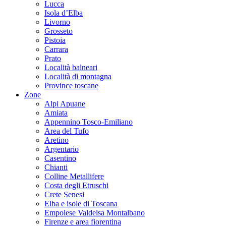
Lucca
Isola d’Elba
Livorno
Grosseto
Pistoia
Carrara
Prato
Località balneari
Località di montagna
Province toscane
Zone
Alpi Apuane
Amiata
Appennino Tosco-Emiliano
Area del Tufo
Aretino
Argentario
Casentino
Chianti
Colline Metallifere
Costa degli Etruschi
Crete Senesi
Elba e isole di Toscana
Empolese Valdelsa Montalbano
Firenze e area fiorentina