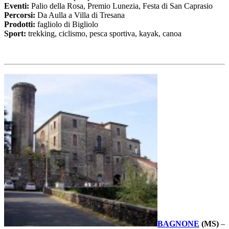
Eventi:
Palio della Rosa, Premio Lunezia, Festa di San Caprasio
Percorsi:
Da Aulla a Villa di Tresana
Prodotti:
fagliolo di Bigliolo
Sport:
trekking, ciclismo, pesca sportiva, kayak, canoa
BAGNONE
(MS)
–