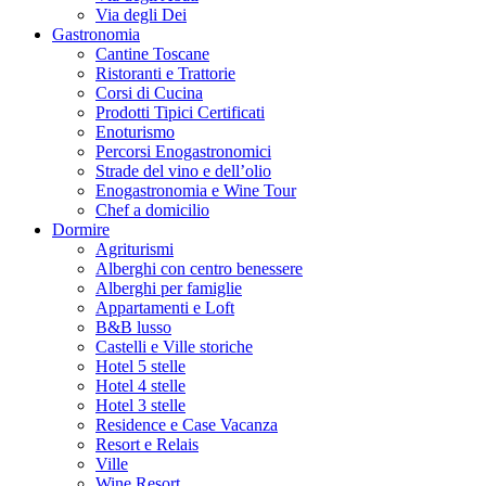
Via degli Dei
Gastronomia
Cantine Toscane
Ristoranti e Trattorie
Corsi di Cucina
Prodotti Tipici Certificati
Enoturismo
Percorsi Enogastronomici
Strade del vino e dell’olio
Enogastronomia e Wine Tour
Chef a domicilio
Dormire
Agriturismi
Alberghi con centro benessere
Alberghi per famiglie
Appartamenti e Loft
B&B lusso
Castelli e Ville storiche
Hotel 5 stelle
Hotel 4 stelle
Hotel 3 stelle
Residence e Case Vacanza
Resort e Relais
Ville
Wine Resort