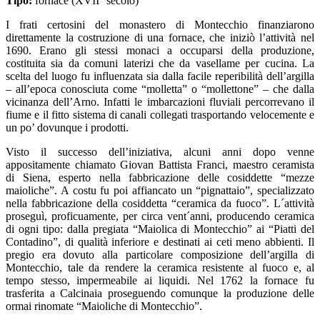
Tipo:
fornace (XVII° secolo)
I frati certosini del monastero di Montecchio finanziarono
direttamente la costruzione di una fornace, che iniziò l’attività nel
1690. Erano gli stessi monaci a occuparsi della produzione,
costituita sia da comuni laterizi che da vasellame per cucina. La
scelta del luogo fu influenzata sia dalla facile reperibilità dell’argilla
– all’epoca conosciuta come “molletta” o “mollettone” – che dalla
vicinanza dell’Arno. Infatti le imbarcazioni fluviali percorrevano il
fiume e il fitto sistema di canali collegati trasportando velocemente e
un po’ dovunque i prodotti.
Visto il successo dell’iniziativa, alcuni anni dopo venne
appositamente chiamato Giovan Battista Franci, maestro ceramista
di Siena, esperto nella fabbricazione delle cosiddette “mezze
maioliche”. A costu fu poi affiancato un “pignattaio”, specializzato
nella fabbricazione della cosiddetta “ceramica da fuoco”. L´attività
proseguì, proficuamente, per circa vent´anni, producendo ceramica
di ogni tipo: dalla pregiata “Maiolica di Montecchio” ai “Piatti del
Contadino”, di qualità inferiore e destinati ai ceti meno abbienti. Il
pregio era dovuto alla particolare composizione dell’argilla di
Montecchio, tale da rendere la ceramica resistente al fuoco e, al
tempo stesso, impermeabile ai liquidi. Nel 1762 la fornace fu
trasferita a Calcinaia proseguendo comunque la produzione delle
ormai rinomate “Maioliche di Montecchio”.