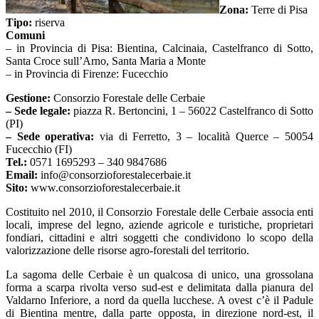
Zona:
Terre di Pisa
Tipo:
riserva
Comuni
– in Provincia di Pisa: Bientina, Calcinaia, Castelfranco di Sotto,
Santa Croce sull’Arno, Santa Maria a Monte
– in Provincia di Firenze: Fucecchio
Gestione:
Consorzio Forestale delle Cerbaie
– Sede legale:
piazza R. Bertoncini, 1 – 56022 Castelfranco di Sotto
(PI)
– Sede operativa:
via di Ferretto, 3 – località Querce – 50054
Fucecchio (FI)
Tel.:
0571 1695293 – 340 9847686
Email:
info@consorzioforestalecerbaie.it
Sito:
www.consorzioforestalecerbaie.it
Costituito nel 2010, il Consorzio Forestale delle Cerbaie associa enti
locali, imprese del legno, aziende agricole e turistiche, proprietari
fondiari, cittadini e altri soggetti che condividono lo scopo della
valorizzazione delle risorse agro-forestali del territorio.
La sagoma delle Cerbaie è un qualcosa di unico, una grossolana
forma a scarpa rivolta verso sud-est e delimitata dalla pianura del
Valdarno Inferiore, a nord da quella lucchese. A ovest c’è il Padule
di Bientina mentre, dalla parte opposta, in direzione nord-est, il