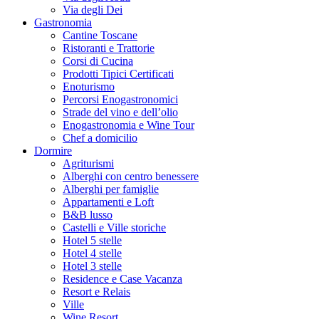
Via degli Dei
Gastronomia
Cantine Toscane
Ristoranti e Trattorie
Corsi di Cucina
Prodotti Tipici Certificati
Enoturismo
Percorsi Enogastronomici
Strade del vino e dell’olio
Enogastronomia e Wine Tour
Chef a domicilio
Dormire
Agriturismi
Alberghi con centro benessere
Alberghi per famiglie
Appartamenti e Loft
B&B lusso
Castelli e Ville storiche
Hotel 5 stelle
Hotel 4 stelle
Hotel 3 stelle
Residence e Case Vacanza
Resort e Relais
Ville
Wine Resort