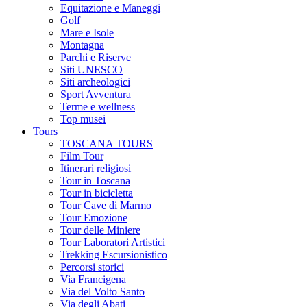
Equitazione e Maneggi
Golf
Mare e Isole
Montagna
Parchi e Riserve
Siti UNESCO
Siti archeologici
Sport Avventura
Terme e wellness
Top musei
Tours
TOSCANA TOURS
Film Tour
Itinerari religiosi
Tour in Toscana
Tour in bicicletta
Tour Cave di Marmo
Tour Emozione
Tour delle Miniere
Tour Laboratori Artistici
Trekking Escursionistico
Percorsi storici
Via Francigena
Via del Volto Santo
Via degli Abati