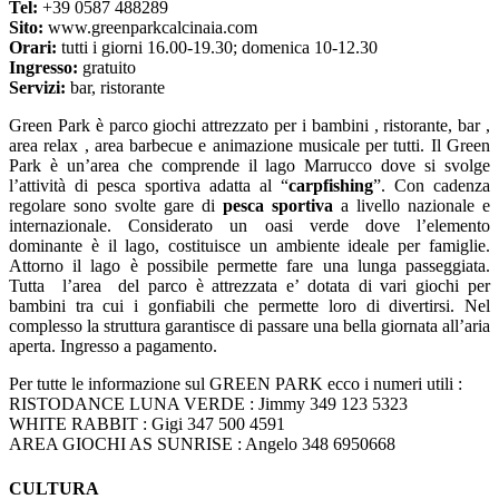
Tel:
+39 0587 488289
Sito:
www.greenparkcalcinaia.com
Orari:
tutti i giorni 16.00-19.30; domenica 10-12.30
Ingresso:
gratuito
Servizi:
bar, ristorante
Green Park è parco giochi attrezzato per i bambini , ristorante, bar ,
area relax , area barbecue e animazione musicale per tutti. Il Green
Park è un’area che comprende il lago Marrucco dove si svolge
l’attività di pesca sportiva adatta al “
carpfishing
”. Con cadenza
regolare sono svolte gare di
pesca sportiva
a livello nazionale e
internazionale. Considerato un oasi verde dove l’elemento
dominante è il lago, costituisce un ambiente ideale per famiglie.
Attorno il lago è possibile permette fare una lunga passeggiata.
Tutta l’area del parco è attrezzata e’ dotata di vari giochi per
bambini tra cui i gonfiabili che permette loro di divertirsi. Nel
complesso la struttura garantisce di passare una bella giornata all’aria
aperta. Ingresso a pagamento.
Per tutte le informazione sul GREEN PARK ecco i numeri utili :
RISTODANCE LUNA VERDE : Jimmy 349 123 5323
WHITE RABBIT : Gigi 347 500 4591
AREA GIOCHI AS SUNRISE : Angelo 348 6950668
CULTURA