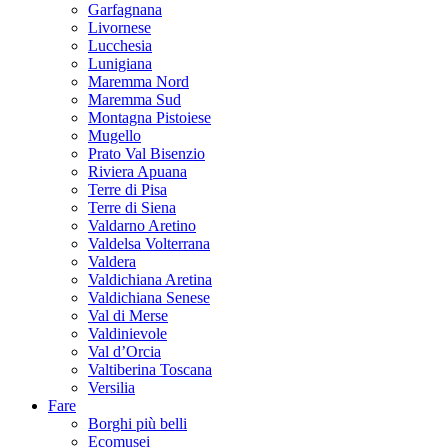
Garfagnana
Livornese
Lucchesia
Lunigiana
Maremma Nord
Maremma Sud
Montagna Pistoiese
Mugello
Prato Val Bisenzio
Riviera Apuana
Terre di Pisa
Terre di Siena
Valdarno Aretino
Valdelsa Volterrana
Valdera
Valdichiana Aretina
Valdichiana Senese
Val di Merse
Valdinievole
Val d’Orcia
Valtiberina Toscana
Versilia
Fare
Borghi più belli
Ecomusei