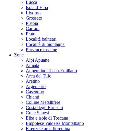
Lucca
Isola d’Elba
Livorno
Grosseto
Pistoia
Carrara
Prato
Località balneari
Località di montagna
Province toscane
Zone
Alpi Apuane
Amiata
Appennino Tosco-Emiliano
Area del Tufo
Aretino
Argentario
Casentino
Chianti
Colline Metallifere
Costa degli Etruschi
Crete Senesi
Elba e isole di Toscana
Empolese Valdelsa Montalbano
Firenze e area fiorentina