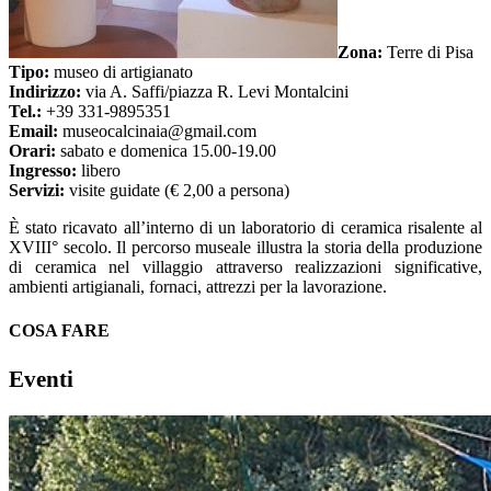
Zona:
Terre di Pisa
Tipo:
museo di artigianato
Indirizzo:
via A. Saffi/piazza R. Levi Montalcini
Tel.:
+39 331-9895351
Email:
museocalcinaia@gmail.com
Orari:
sabato e domenica 15.00-19.00
Ingresso:
libero
Servizi:
visite guidate (€ 2,00 a persona)
È stato ricavato all’interno di un laboratorio di ceramica risalente al
XVIII° secolo. Il percorso museale illustra la storia della produzione
di ceramica nel villaggio attraverso realizzazioni significative,
ambienti artigianali, fornaci, attrezzi per la lavorazione.
COSA FARE
Eventi