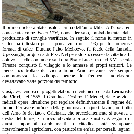
Il primo nucleo abitato risale a prima dell’anno Mille. All’epoca era
conosciuto come
Vicus Vitri
, nome derivato, probabilmente, dalla
produzione di stoviglie vetrificate. In seguito il nome fu mutato in
Calcinaia (attestato per la prima volta nel 1193) per le numerose
fornaci di calce. Durante l’alto Medioevo, fu feudo della famiglia
Upezzinghi, originaria di Pisa. Nel periodo successivo la cittadina fu
coinvolta nelle continue rivalità tra Pisa e Lucca ma nel XV° secolo
Firenze conquistò il villaggio e lo annesse ai propri territori. Le
piene incontrollate del vicino fiume Arno avevano però sempre
compromesso lo sviluppo perché le frequenti inondazioni
devastavano vaste porzioni del territorio.
Così, avvalendosi di progetti elaborati nientemeno che da
Leonardo
da Vinci
, nel 1555 il Granduca Cosimo I° Medici, dette avvio a
radicali opere idrauliche per regolare definitivamente il regime del
fiume. Per avere un’idea della grandiosità di questi lavori, un tratto
dell’Arno fu deviato e Calcinaia, che precedentemente si trovava a
destra del fiume, si ritrovò ubicata alla sua sinistra. A seguito di
questi importanti cambiamenti la cittadina poté sviluppare
notevolmente l’agricoltura, con particolare enfasi per cereali, legumi,