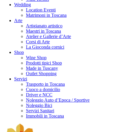
Wedding
Location Eventi
Matrimoni in Toscana
Arte
Artigianato artistico
Maestri in Toscana
Atelier e Gallerie d’Arte
Corsi di Arte
La Gioconda cornici
Shop
Wine Shop
Prodotti tipici Shop
Made in Tuscany
Outlet Shopping
Servizi
Trasporto in Toscana
Cuoco a domicilio
Driver e NCC
Noleggio Auto d’Epoca / Sportive
Noleggio Bici
Servizi Sanitari
Immobili in Toscana