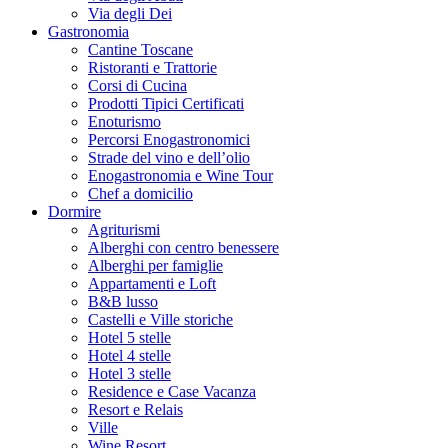
Via degli Dei
Gastronomia
Cantine Toscane
Ristoranti e Trattorie
Corsi di Cucina
Prodotti Tipici Certificati
Enoturismo
Percorsi Enogastronomici
Strade del vino e dell’olio
Enogastronomia e Wine Tour
Chef a domicilio
Dormire
Agriturismi
Alberghi con centro benessere
Alberghi per famiglie
Appartamenti e Loft
B&B lusso
Castelli e Ville storiche
Hotel 5 stelle
Hotel 4 stelle
Hotel 3 stelle
Residence e Case Vacanza
Resort e Relais
Ville
Wine Resort