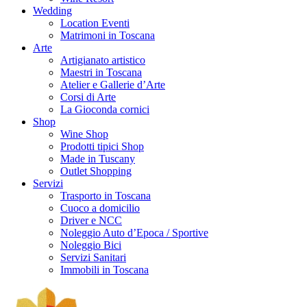
Wedding
Location Eventi
Matrimoni in Toscana
Arte
Artigianato artistico
Maestri in Toscana
Atelier e Gallerie d’Arte
Corsi di Arte
La Gioconda cornici
Shop
Wine Shop
Prodotti tipici Shop
Made in Tuscany
Outlet Shopping
Servizi
Trasporto in Toscana
Cuoco a domicilio
Driver e NCC
Noleggio Auto d’Epoca / Sportive
Noleggio Bici
Servizi Sanitari
Immobili in Toscana