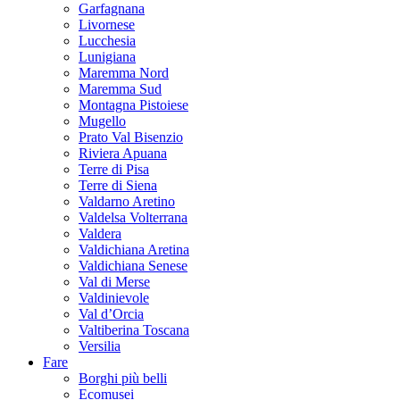
Garfagnana
Livornese
Lucchesia
Lunigiana
Maremma Nord
Maremma Sud
Montagna Pistoiese
Mugello
Prato Val Bisenzio
Riviera Apuana
Terre di Pisa
Terre di Siena
Valdarno Aretino
Valdelsa Volterrana
Valdera
Valdichiana Aretina
Valdichiana Senese
Val di Merse
Valdinievole
Val d’Orcia
Valtiberina Toscana
Versilia
Fare
Borghi più belli
Ecomusei