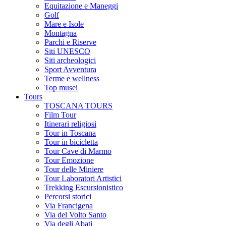
Equitazione e Maneggi
Golf
Mare e Isole
Montagna
Parchi e Riserve
Siti UNESCO
Siti archeologici
Sport Avventura
Terme e wellness
Top musei
Tours
TOSCANA TOURS
Film Tour
Itinerari religiosi
Tour in Toscana
Tour in bicicletta
Tour Cave di Marmo
Tour Emozione
Tour delle Miniere
Tour Laboratori Artistici
Trekking Escursionistico
Percorsi storici
Via Francigena
Via del Volto Santo
Via degli Abati