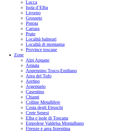
Lucca
Isola d’Elba
Livorno
Grosseto
Pistoia
Carrara
Prato
Località balneari
Località di montagna
Province toscane
Zone
Alpi Apuane
Amiata
Appennino Tosco-Emiliano
Area del Tufo
Aretino
Argentario
Casentino
Chianti
Colline Metallifere
Costa degli Etruschi
Crete Senesi
Elba e isole di Toscana
Empolese Valdelsa Montalbano
Firenze e area fiorentina