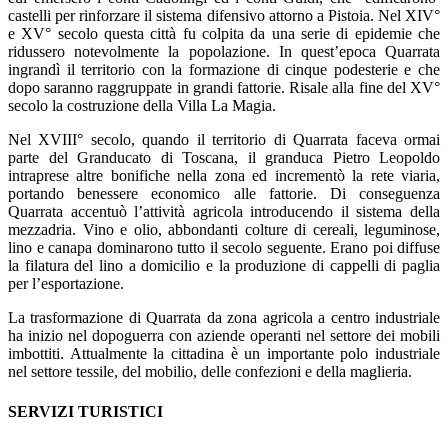
castelli per rinforzare il sistema difensivo attorno a Pistoia. Nel XIV°
e XV° secolo questa città fu colpita da una serie di epidemie che
ridussero notevolmente la popolazione. In quest’epoca Quarrata
ingrandì il territorio con la formazione di cinque podesterie e che
dopo saranno raggruppate in grandi fattorie. Risale alla fine del XV°
secolo la costruzione della Villa La Magia.
Nel XVIII° secolo, quando il territorio di Quarrata faceva ormai
parte del Granducato di Toscana, il granduca Pietro Leopoldo
intraprese altre bonifiche nella zona ed incrementò la rete viaria,
portando benessere economico alle fattorie. Di conseguenza
Quarrata accentuò l’attività agricola introducendo il sistema della
mezzadria. Vino e olio, abbondanti colture di cereali, leguminose,
lino e canapa dominarono tutto il secolo seguente. Erano poi diffuse
la filatura del lino a domicilio e la produzione di cappelli di paglia
per l’esportazione.
La trasformazione di Quarrata da zona agricola a centro industriale
ha inizio nel dopoguerra con aziende operanti nel settore dei mobili
imbottiti. Attualmente la cittadina è un importante polo industriale
nel settore tessile, del mobilio, delle confezioni e della maglieria.
SERVIZI TURISTICI