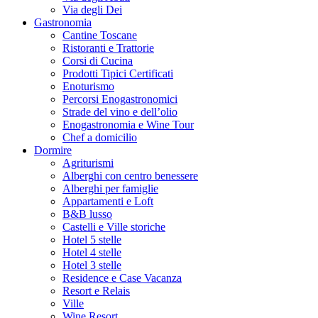
Via degli Dei
Gastronomia
Cantine Toscane
Ristoranti e Trattorie
Corsi di Cucina
Prodotti Tipici Certificati
Enoturismo
Percorsi Enogastronomici
Strade del vino e dell’olio
Enogastronomia e Wine Tour
Chef a domicilio
Dormire
Agriturismi
Alberghi con centro benessere
Alberghi per famiglie
Appartamenti e Loft
B&B lusso
Castelli e Ville storiche
Hotel 5 stelle
Hotel 4 stelle
Hotel 3 stelle
Residence e Case Vacanza
Resort e Relais
Ville
Wine Resort