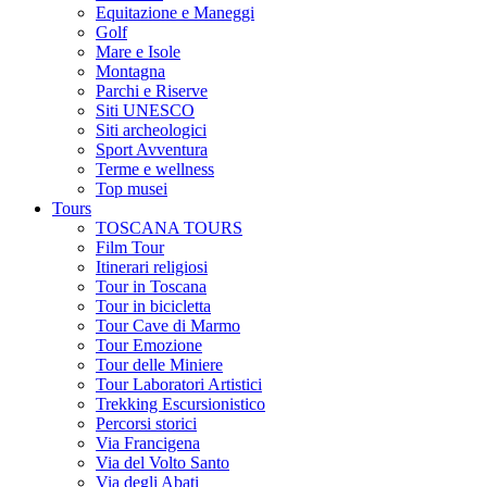
Equitazione e Maneggi
Golf
Mare e Isole
Montagna
Parchi e Riserve
Siti UNESCO
Siti archeologici
Sport Avventura
Terme e wellness
Top musei
Tours
TOSCANA TOURS
Film Tour
Itinerari religiosi
Tour in Toscana
Tour in bicicletta
Tour Cave di Marmo
Tour Emozione
Tour delle Miniere
Tour Laboratori Artistici
Trekking Escursionistico
Percorsi storici
Via Francigena
Via del Volto Santo
Via degli Abati