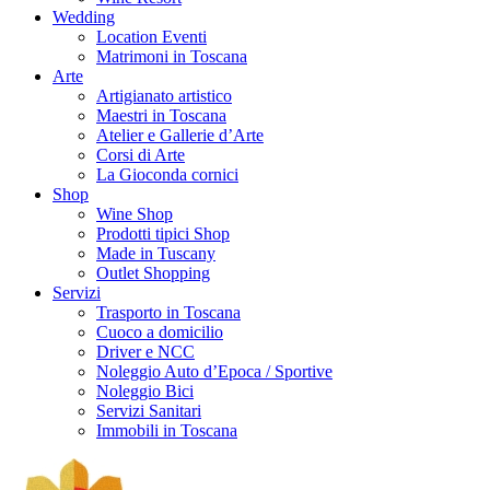
Wedding
Location Eventi
Matrimoni in Toscana
Arte
Artigianato artistico
Maestri in Toscana
Atelier e Gallerie d’Arte
Corsi di Arte
La Gioconda cornici
Shop
Wine Shop
Prodotti tipici Shop
Made in Tuscany
Outlet Shopping
Servizi
Trasporto in Toscana
Cuoco a domicilio
Driver e NCC
Noleggio Auto d’Epoca / Sportive
Noleggio Bici
Servizi Sanitari
Immobili in Toscana