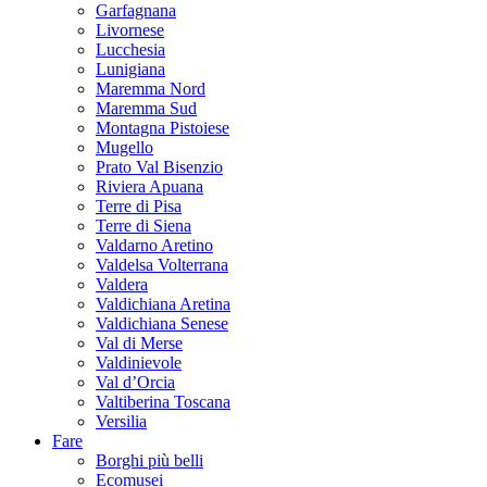
Garfagnana
Livornese
Lucchesia
Lunigiana
Maremma Nord
Maremma Sud
Montagna Pistoiese
Mugello
Prato Val Bisenzio
Riviera Apuana
Terre di Pisa
Terre di Siena
Valdarno Aretino
Valdelsa Volterrana
Valdera
Valdichiana Aretina
Valdichiana Senese
Val di Merse
Valdinievole
Val d’Orcia
Valtiberina Toscana
Versilia
Fare
Borghi più belli
Ecomusei