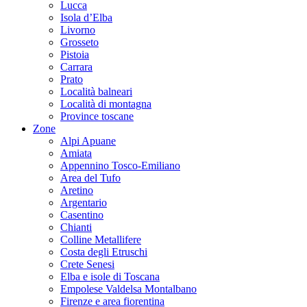
Lucca
Isola d’Elba
Livorno
Grosseto
Pistoia
Carrara
Prato
Località balneari
Località di montagna
Province toscane
Zone
Alpi Apuane
Amiata
Appennino Tosco-Emiliano
Area del Tufo
Aretino
Argentario
Casentino
Chianti
Colline Metallifere
Costa degli Etruschi
Crete Senesi
Elba e isole di Toscana
Empolese Valdelsa Montalbano
Firenze e area fiorentina