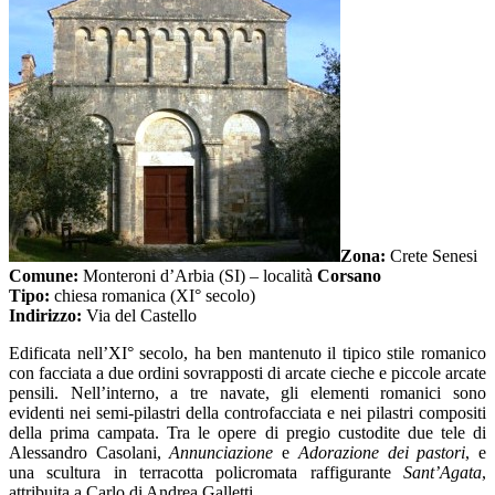
Zona:
Crete Senesi
Comune:
Monteroni d’Arbia (SI) – località
Corsano
Tipo:
chiesa romanica (XI° secolo)
Indirizzo:
Via del Castello
Edificata nell’XI° secolo, ha ben mantenuto il tipico stile romanico
con facciata a due ordini sovrapposti di arcate cieche e piccole arcate
pensili. Nell’interno, a tre navate, gli elementi romanici sono
evidenti nei semi-pilastri della controfacciata e nei pilastri compositi
della prima campata. Tra le opere di pregio custodite due tele di
Alessandro Casolani,
Annunciazione
e
Adorazione dei pastori
, e
una scultura in terracotta policromata raffigurante
Sant’Agata
,
attribuita a Carlo di Andrea Galletti.