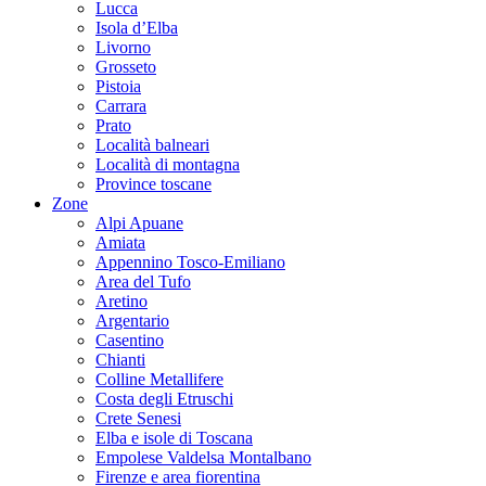
Lucca
Isola d’Elba
Livorno
Grosseto
Pistoia
Carrara
Prato
Località balneari
Località di montagna
Province toscane
Zone
Alpi Apuane
Amiata
Appennino Tosco-Emiliano
Area del Tufo
Aretino
Argentario
Casentino
Chianti
Colline Metallifere
Costa degli Etruschi
Crete Senesi
Elba e isole di Toscana
Empolese Valdelsa Montalbano
Firenze e area fiorentina