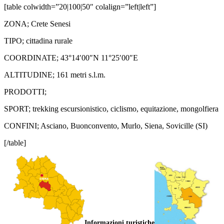
[table colwidth=”20|100|50″ colalign=”left|left”]
ZONA; Crete Senesi
TIPO; cittadina rurale
COORDINATE; 43°14′00″N 11°25′00″E
ALTITUDINE; 161 metri s.l.m.
PRODOTTI;
SPORT; trekking escursionistico, ciclismo, equitazione, mongolfiera
CONFINI; Asciano, Buonconvento, Murlo, Siena, Sovicille (SI)
[/table]
Informazioni turistiche