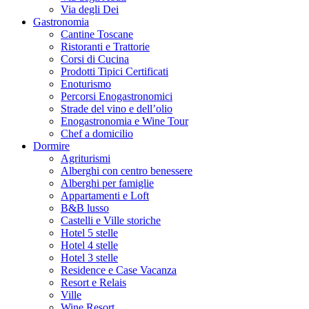
Via degli Dei
Gastronomia
Cantine Toscane
Ristoranti e Trattorie
Corsi di Cucina
Prodotti Tipici Certificati
Enoturismo
Percorsi Enogastronomici
Strade del vino e dell’olio
Enogastronomia e Wine Tour
Chef a domicilio
Dormire
Agriturismi
Alberghi con centro benessere
Alberghi per famiglie
Appartamenti e Loft
B&B lusso
Castelli e Ville storiche
Hotel 5 stelle
Hotel 4 stelle
Hotel 3 stelle
Residence e Case Vacanza
Resort e Relais
Ville
Wine Resort