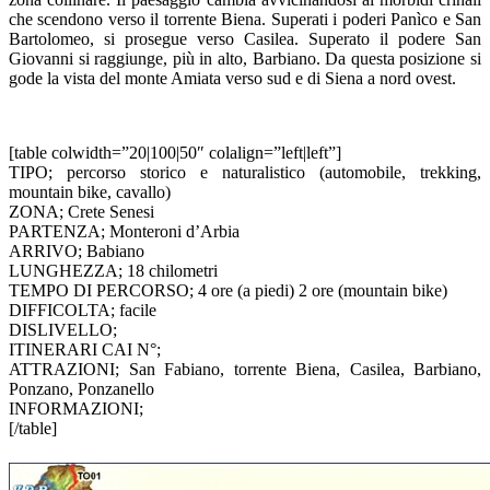
che scendono verso il torrente Biena. Superati i poderi Panìco e San
Bartolomeo, si prosegue verso Casilea. Superato il podere San
Giovanni si raggiunge, più in alto, Barbiano. Da questa posizione si
gode la vista del monte Amiata verso sud e di Siena a nord ovest.
[table colwidth=”20|100|50″ colalign=”left|left”]
TIPO; percorso storico e naturalistico (automobile, trekking,
mountain bike, cavallo)
ZONA; Crete Senesi
PARTENZA; Monteroni d’Arbia
ARRIVO; Babiano
LUNGHEZZA; 18 chilometri
TEMPO DI PERCORSO; 4 ore (a piedi) 2 ore (mountain bike)
DIFFICOLTA; facile
DISLIVELLO;
ITINERARI CAI N°;
ATTRAZIONI; San Fabiano, torrente Biena, Casilea, Barbiano,
Ponzano, Ponzanello
INFORMAZIONI;
[/table]