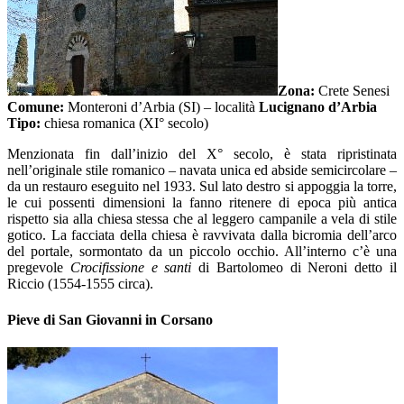
Zona:
Crete Senesi
Comune:
Monteroni d’Arbia (SI) – località
Lucignano d’Arbia
Tipo:
chiesa romanica (XI° secolo)
Menzionata fin dall’inizio del X° secolo, è stata ripristinata
nell’originale stile romanico – navata unica ed abside semicircolare –
da un restauro eseguito nel 1933. Sul lato destro si appoggia la torre,
le cui possenti dimensioni la fanno ritenere di epoca più antica
rispetto sia alla chiesa stessa che al leggero campanile a vela di stile
gotico. La facciata della chiesa è ravvivata dalla bicromia dell’arco
del portale, sormontato da un piccolo occhio. All’interno c’è una
pregevole
Crocifissione e santi
di Bartolomeo di Neroni detto il
Riccio (1554-1555 circa).
Pieve di San Giovanni in Corsano