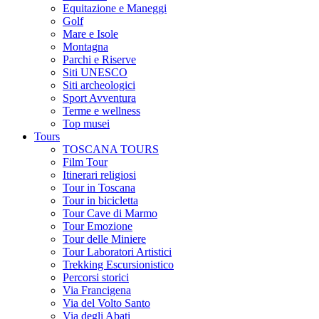
Equitazione e Maneggi
Golf
Mare e Isole
Montagna
Parchi e Riserve
Siti UNESCO
Siti archeologici
Sport Avventura
Terme e wellness
Top musei
Tours
TOSCANA TOURS
Film Tour
Itinerari religiosi
Tour in Toscana
Tour in bicicletta
Tour Cave di Marmo
Tour Emozione
Tour delle Miniere
Tour Laboratori Artistici
Trekking Escursionistico
Percorsi storici
Via Francigena
Via del Volto Santo
Via degli Abati