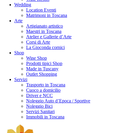
Wedding
Location Eventi
Matrimoni in Toscana
Arte
Artigianato artistico
Maestri in Toscana
Atelier e Gallerie d’Arte
Corsi di Arte
La Gioconda cornici
Shop
Wine Shop
Prodotti tipici Shop
Made in Tuscany
Outlet Shopping
Servizi
Trasporto in Toscana
Cuoco a domicilio
Driver e NCC
Noleggio Auto d’Epoca / Sportive
Noleggio Bici
Servizi Sanitari
Immobili in Toscana