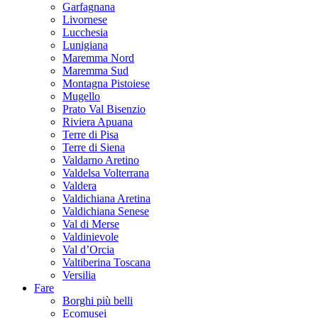
Garfagnana
Livornese
Lucchesia
Lunigiana
Maremma Nord
Maremma Sud
Montagna Pistoiese
Mugello
Prato Val Bisenzio
Riviera Apuana
Terre di Pisa
Terre di Siena
Valdarno Aretino
Valdelsa Volterrana
Valdera
Valdichiana Aretina
Valdichiana Senese
Val di Merse
Valdinievole
Val d’Orcia
Valtiberina Toscana
Versilia
Fare
Borghi più belli
Ecomusei