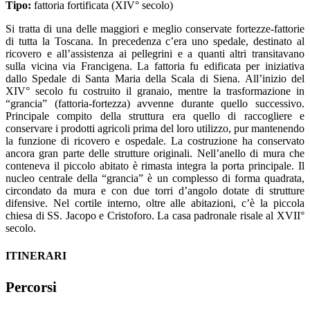
Tipo:
fattoria fortificata (XIV° secolo)
Si tratta di una delle maggiori e meglio conservate fortezze-fattorie
di tutta la Toscana. In precedenza c’era uno spedale, destinato al
ricovero e all’assistenza ai pellegrini e a quanti altri transitavano
sulla vicina via Francigena. La fattoria fu edificata per iniziativa
dallo Spedale di Santa Maria della Scala di Siena. All’inizio del
XIV° secolo fu costruito il granaio, mentre la trasformazione in
“grancia” (fattoria-fortezza) avvenne durante quello successivo.
Principale compito della struttura era quello di raccogliere e
conservare i prodotti agricoli prima del loro utilizzo, pur mantenendo
la funzione di ricovero e ospedale. La costruzione ha conservato
ancora gran parte delle strutture originali. Nell’anello di mura che
conteneva il piccolo abitato è rimasta integra la porta principale. Il
nucleo centrale della “grancia” è un complesso di forma quadrata,
circondato da mura e con due torri d’angolo dotate di strutture
difensive. Nel cortile interno, oltre alle abitazioni, c’è la piccola
chiesa di SS. Jacopo e Cristoforo. La casa padronale risale al XVII°
secolo.
ITINERARI
Percorsi