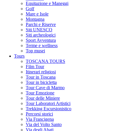
Equitazione e Maneggi
Golf
Mare e Isole
Montagna
Parchi e Riserve
Siti UNESCO
Siti archeologici
Sport Avventura
Terme e wellness
Top musei
Tours
TOSCANA TOURS
Film Tour
Itinerari religiosi
Tour in Toscana
Tour in bicicletta
Tour Cave di Marmo
Tour Emozione
Tour delle Miniere
Tour Laboratori Artistici
Trekking Escursionistico
Percorsi storici
Via Francigena
Via del Volto Santo
Via degli Abati