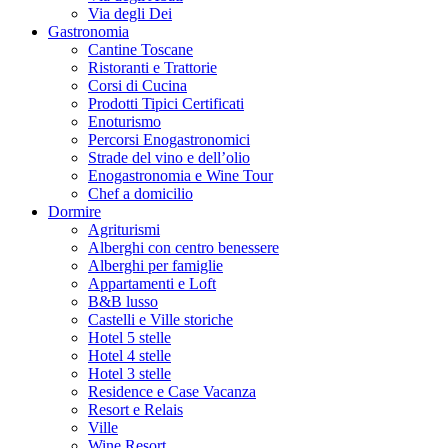
Via degli Dei
Gastronomia
Cantine Toscane
Ristoranti e Trattorie
Corsi di Cucina
Prodotti Tipici Certificati
Enoturismo
Percorsi Enogastronomici
Strade del vino e dell’olio
Enogastronomia e Wine Tour
Chef a domicilio
Dormire
Agriturismi
Alberghi con centro benessere
Alberghi per famiglie
Appartamenti e Loft
B&B lusso
Castelli e Ville storiche
Hotel 5 stelle
Hotel 4 stelle
Hotel 3 stelle
Residence e Case Vacanza
Resort e Relais
Ville
Wine Resort