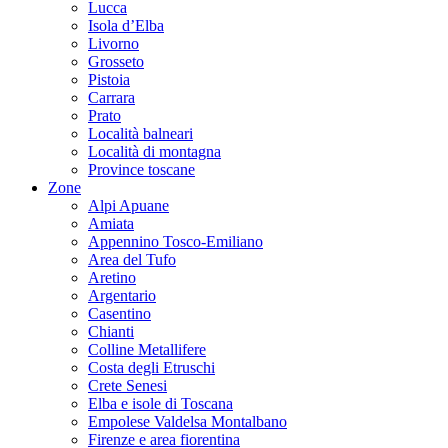
Lucca
Isola d’Elba
Livorno
Grosseto
Pistoia
Carrara
Prato
Località balneari
Località di montagna
Province toscane
Zone
Alpi Apuane
Amiata
Appennino Tosco-Emiliano
Area del Tufo
Aretino
Argentario
Casentino
Chianti
Colline Metallifere
Costa degli Etruschi
Crete Senesi
Elba e isole di Toscana
Empolese Valdelsa Montalbano
Firenze e area fiorentina