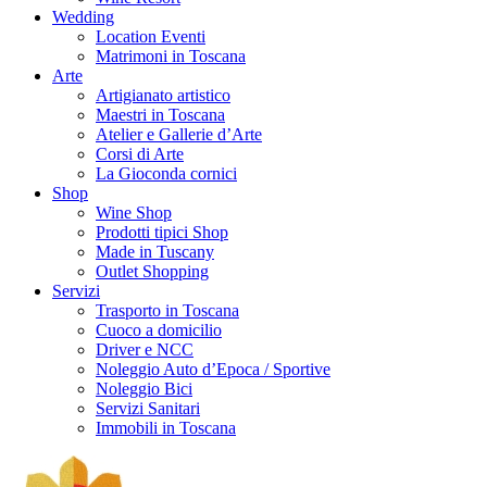
Wedding
Location Eventi
Matrimoni in Toscana
Arte
Artigianato artistico
Maestri in Toscana
Atelier e Gallerie d’Arte
Corsi di Arte
La Gioconda cornici
Shop
Wine Shop
Prodotti tipici Shop
Made in Tuscany
Outlet Shopping
Servizi
Trasporto in Toscana
Cuoco a domicilio
Driver e NCC
Noleggio Auto d’Epoca / Sportive
Noleggio Bici
Servizi Sanitari
Immobili in Toscana