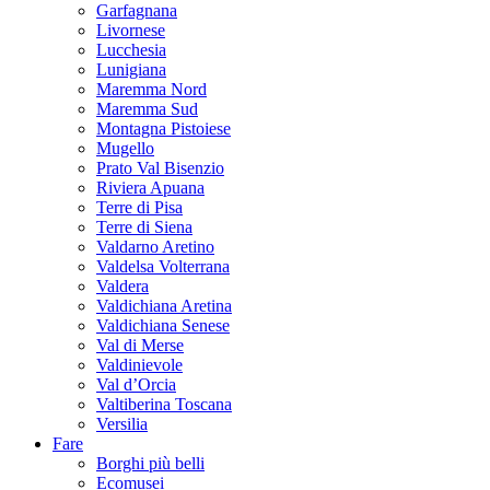
Garfagnana
Livornese
Lucchesia
Lunigiana
Maremma Nord
Maremma Sud
Montagna Pistoiese
Mugello
Prato Val Bisenzio
Riviera Apuana
Terre di Pisa
Terre di Siena
Valdarno Aretino
Valdelsa Volterrana
Valdera
Valdichiana Aretina
Valdichiana Senese
Val di Merse
Valdinievole
Val d’Orcia
Valtiberina Toscana
Versilia
Fare
Borghi più belli
Ecomusei