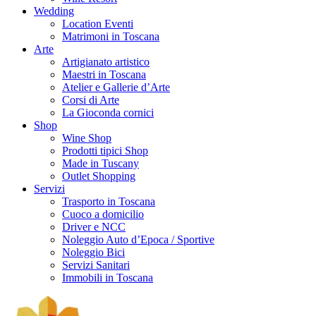
Wedding
Location Eventi
Matrimoni in Toscana
Arte
Artigianato artistico
Maestri in Toscana
Atelier e Gallerie d’Arte
Corsi di Arte
La Gioconda cornici
Shop
Wine Shop
Prodotti tipici Shop
Made in Tuscany
Outlet Shopping
Servizi
Trasporto in Toscana
Cuoco a domicilio
Driver e NCC
Noleggio Auto d’Epoca / Sportive
Noleggio Bici
Servizi Sanitari
Immobili in Toscana