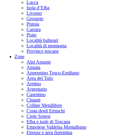
Lucca
Isola d’Elba
Livorno
Grosseto
Pistoia
Carrara
Prato
Località balneari
Località di montagna
Province toscane
Zone
Alpi Apuane
Amiata
Appennino Tosco-Emiliano
Area del Tufo
Aretino
Argentario
Casentino
Chianti
Colline Metallifere
Costa degli Etruschi
Crete Senesi
Elba e isole di Toscana
Empolese Valdelsa Montalbano
Firenze e area fiorentina