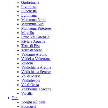
Garfagnana
Livornese
Lucchesia
Lunigiana
Maremma Nord
Maremma Sud
Montagna Pistoiese
Mugello
Prato Val Bisenzio
Riviera Apuana
Terre di Pisa
Terre di Siena
Valdarno Aretino
Valdelsa Volterrana
Valdera
Valdichiana Aretina
Valdichiana Senese
Val di Merse
Valdinievole
Val d’Orcia
Valtiberina Toscana
Versilia
Fare
Borghi più belli
Ecomusei