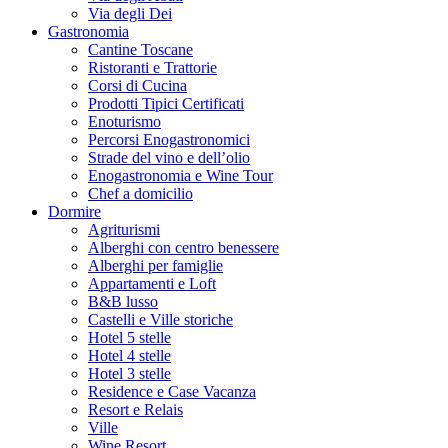
Via degli Dei
Gastronomia
Cantine Toscane
Ristoranti e Trattorie
Corsi di Cucina
Prodotti Tipici Certificati
Enoturismo
Percorsi Enogastronomici
Strade del vino e dell’olio
Enogastronomia e Wine Tour
Chef a domicilio
Dormire
Agriturismi
Alberghi con centro benessere
Alberghi per famiglie
Appartamenti e Loft
B&B lusso
Castelli e Ville storiche
Hotel 5 stelle
Hotel 4 stelle
Hotel 3 stelle
Residence e Case Vacanza
Resort e Relais
Ville
Wine Resort