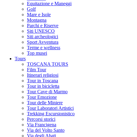
Equitazione e Maneggi
Golf
Mare e Isole
Montagna
Parchi e Riserve
Siti UNESCO
Siti archeologici
Sport Avventura
Terme e wellness
Top musei
Tours
TOSCANA TOURS
Film Tour
Itinerari religiosi
Tour in Toscana
Tour in bicicletta
Tour Cave di Marmo
Tour Emozione
Tour delle Miniere
Tour Laboratori Artistici
Trekking Escursionistico
Percorsi storici
Via Francigena
Via del Volto Santo
Via degli Abati