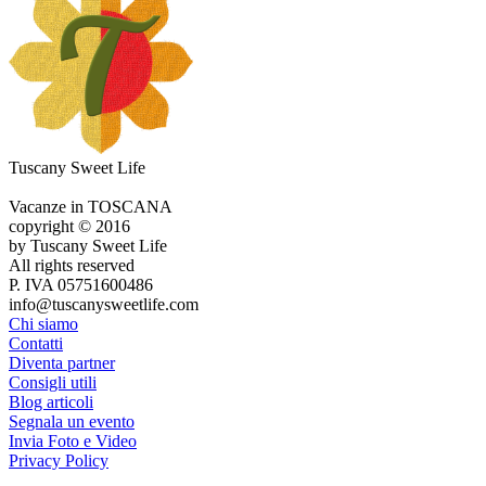
Tuscany Sweet Life
Vacanze in TOSCANA
copyright © 2016
by Tuscany Sweet Life
All rights reserved
P. IVA 05751600486
info@tuscanysweetlife.com
Chi siamo
Contatti
Diventa partner
Consigli utili
Blog articoli
Segnala un evento
Invia Foto e Video
Privacy Policy