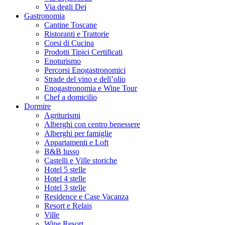
Via degli Dei
Gastronomia
Cantine Toscane
Ristoranti e Trattorie
Corsi di Cucina
Prodotti Tipici Certificati
Enoturismo
Percorsi Enogastronomici
Strade del vino e dell’olio
Enogastronomia e Wine Tour
Chef a domicilio
Dormire
Agriturismi
Alberghi con centro benessere
Alberghi per famiglie
Appartamenti e Loft
B&B lusso
Castelli e Ville storiche
Hotel 5 stelle
Hotel 4 stelle
Hotel 3 stelle
Residence e Case Vacanza
Resort e Relais
Ville
Wine Resort