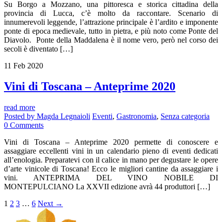
Su Borgo a Mozzano, una pittoresca e storica cittadina della
provincia di Lucca, c’è molto da raccontare. Scenario di
innumerevoli leggende, l’attrazione principale è l’ardito e imponente
ponte di epoca medievale, tutto in pietra, e più noto come Ponte del
Diavolo. Ponte della Maddalena è il nome vero, però nel corso dei
secoli è diventato […]
11
Feb
2020
Vini di Toscana – Anteprime 2020
read more
Posted by
Magda Legnaioli
Eventi
,
Gastronomia
,
Senza categoria
0
Comments
Vini di Toscana – Anteprime 2020 permette di conoscere e
assaggiare eccellenti vini in un calendario pieno di eventi dedicati
all’enologia. Preparatevi con il calice in mano per degustare le opere
d’arte vinicole di Toscana! Ecco le migliori cantine da assaggiare i
vini. ANTEPRIMA DEL VINO NOBILE DI
MONTEPULCIANO La XXVII edizione avrà 44 produttori […]
1
2
3
…
6
Next
→