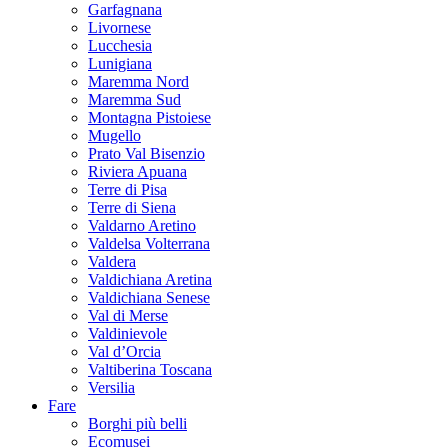
Garfagnana
Livornese
Lucchesia
Lunigiana
Maremma Nord
Maremma Sud
Montagna Pistoiese
Mugello
Prato Val Bisenzio
Riviera Apuana
Terre di Pisa
Terre di Siena
Valdarno Aretino
Valdelsa Volterrana
Valdera
Valdichiana Aretina
Valdichiana Senese
Val di Merse
Valdinievole
Val d’Orcia
Valtiberina Toscana
Versilia
Fare
Borghi più belli
Ecomusei