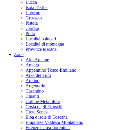
Lucca
Isola d’Elba
Livorno
Grosseto
Pistoia
Carrara
Prato
Località balneari
Località di montagna
Province toscane
Zone
Alpi Apuane
Amiata
Appennino Tosco-Emiliano
Area del Tufo
Aretino
Argentario
Casentino
Chianti
Colline Metallifere
Costa degli Etruschi
Crete Senesi
Elba e isole di Toscana
Empolese Valdelsa Montalbano
Firenze e area fiorentina