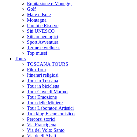
Equitazione e Maneggi
Golf
Mare e Isole
Montagna
Parchi e Riserve
Siti UNESCO
Siti archeologici
Sport Avventura
Terme e wellness
Top musei
Tours
TOSCANA TOURS
Film Tour
Itinerari religiosi
Tour in Toscana
Tour in bicicletta
Tour Cave di Marmo
Tour Emozione
Tour delle Miniere
Tour Laboratori Artistici
Trekking Escursionistico
Percorsi storici
Via Francigena
Via del Volto Santo
Via degli Abati