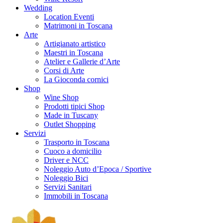
Wedding
Location Eventi
Matrimoni in Toscana
Arte
Artigianato artistico
Maestri in Toscana
Atelier e Gallerie d’Arte
Corsi di Arte
La Gioconda cornici
Shop
Wine Shop
Prodotti tipici Shop
Made in Tuscany
Outlet Shopping
Servizi
Trasporto in Toscana
Cuoco a domicilio
Driver e NCC
Noleggio Auto d’Epoca / Sportive
Noleggio Bici
Servizi Sanitari
Immobili in Toscana