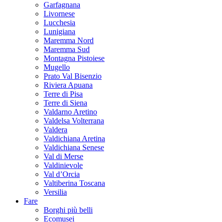
Garfagnana
Livornese
Lucchesia
Lunigiana
Maremma Nord
Maremma Sud
Montagna Pistoiese
Mugello
Prato Val Bisenzio
Riviera Apuana
Terre di Pisa
Terre di Siena
Valdarno Aretino
Valdelsa Volterrana
Valdera
Valdichiana Aretina
Valdichiana Senese
Val di Merse
Valdinievole
Val d’Orcia
Valtiberina Toscana
Versilia
Fare
Borghi più belli
Ecomusei