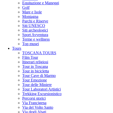
Equitazione e Maneggi
Golf
Mare e Isole
Montagna
Parchi e Riserve
Siti UNESCO
Siti archeologici
Sport Avventura
Terme e wellness
Top musei
Tours
TOSCANA TOURS
Film Tour
Itinerari religiosi
Tour in Toscana
Tour in bicicletta
Tour Cave di Marmo
Tour Emozione
Tour delle Miniere
Tour Laboratori Artistici
Trekking Escursionistico
Percorsi storici
Via Francigena
Via del Volto Santo
Via degli Abati