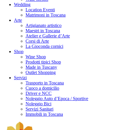
Wedding
Location Eventi
Matrimoni in Toscana
Arte
Artigianato artistico
Maestri in Toscana
Atelier e Gallerie d’Arte
Corsi di Arte
La Gioconda cornici
Shop
Wine Shop
Prodotti tipici Shop
Made in Tuscany
Outlet Shopping
Servizi
Trasporto in Toscana
Cuoco a domicilio
Driver e NCC
Noleggio Auto d’Epoca / Sportive
Noleggio Bici
Servizi Sanitari
Immobili in Toscana