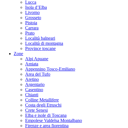
Lucca
Isola d’Elba
Livorno
Grosseto
Pistoia
Carrara
Prato
Località balneari
Località di montagna
Province toscane
Zone
Alpi Apuane
Amiata
Appennino Tosco-Emiliano
Area del Tufo
Aretino
Argentario
Casentino
Chianti
Colline Metallifere
Costa degli Etruschi
Crete Senesi
Elba e isole di Toscana
Empolese Valdelsa Montalbano
Firenze e area fiorentina