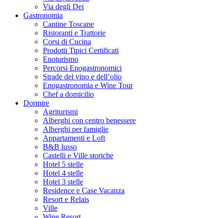
Via degli Dei
Gastronomia
Cantine Toscane
Ristoranti e Trattorie
Corsi di Cucina
Prodotti Tipici Certificati
Enoturismo
Percorsi Enogastronomici
Strade del vino e dell’olio
Enogastronomia e Wine Tour
Chef a domicilio
Dormire
Agriturismi
Alberghi con centro benessere
Alberghi per famiglie
Appartamenti e Loft
B&B lusso
Castelli e Ville storiche
Hotel 5 stelle
Hotel 4 stelle
Hotel 3 stelle
Residence e Case Vacanza
Resort e Relais
Ville
Wine Resort