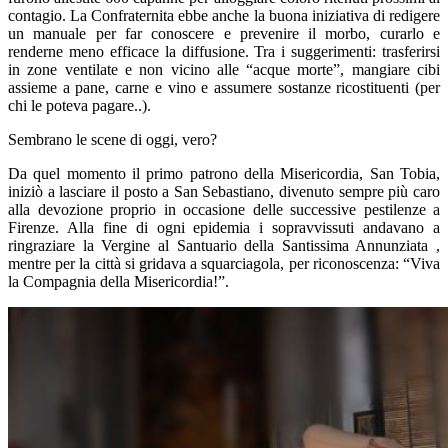
contagio. La Confraternita ebbe anche la buona iniziativa di redigere
un manuale per far conoscere e prevenire il morbo, curarlo e
renderne meno efficace la diffusione. Tra i suggerimenti: trasferirsi
in zone ventilate e non vicino alle “acque morte”, mangiare cibi
assieme a pane, carne e vino e assumere sostanze ricostituenti (per
chi le poteva pagare..).
Sembrano le scene di oggi, vero?
Da quel momento il primo patrono della Misericordia, San Tobia,
iniziò a lasciare il posto a San Sebastiano, divenuto sempre più caro
alla devozione proprio in occasione delle successive pestilenze a
Firenze. Alla fine di ogni epidemia i sopravvissuti andavano a
ringraziare la Vergine al Santuario della Santissima Annunziata ,
mentre per la città si gridava a squarciagola, per riconoscenza: “Viva
la Compagnia della Misericordia!”.