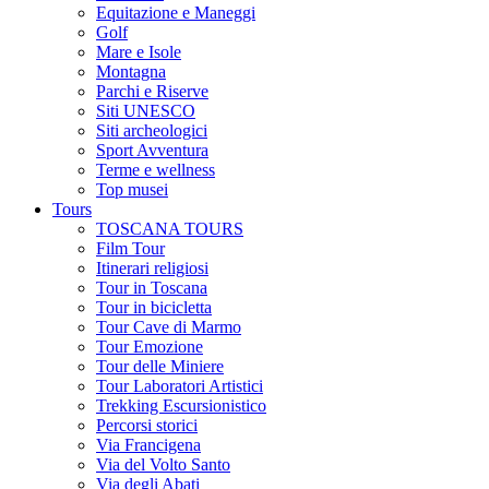
Equitazione e Maneggi
Golf
Mare e Isole
Montagna
Parchi e Riserve
Siti UNESCO
Siti archeologici
Sport Avventura
Terme e wellness
Top musei
Tours
TOSCANA TOURS
Film Tour
Itinerari religiosi
Tour in Toscana
Tour in bicicletta
Tour Cave di Marmo
Tour Emozione
Tour delle Miniere
Tour Laboratori Artistici
Trekking Escursionistico
Percorsi storici
Via Francigena
Via del Volto Santo
Via degli Abati