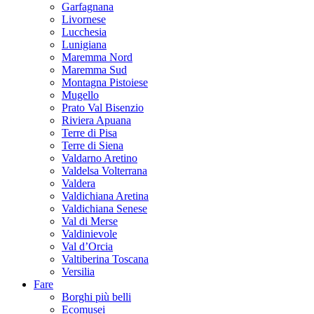
Garfagnana
Livornese
Lucchesia
Lunigiana
Maremma Nord
Maremma Sud
Montagna Pistoiese
Mugello
Prato Val Bisenzio
Riviera Apuana
Terre di Pisa
Terre di Siena
Valdarno Aretino
Valdelsa Volterrana
Valdera
Valdichiana Aretina
Valdichiana Senese
Val di Merse
Valdinievole
Val d’Orcia
Valtiberina Toscana
Versilia
Fare
Borghi più belli
Ecomusei