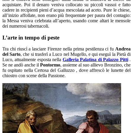
acquistare. Poi il denaro veniva collocato su piccoli vassoi e fatto
cadere in recipienti pieni d’acqua mescolata ad aceto. Pure le chiese,
all’inizio affollate, non erano più frequentate per paura del contagio:
la Messa veniva celebrata all’aperto, usando come altari le mensole
dei numerosi tabernacoli.
L’arte in tempo di peste
Tra chi riuscì a lasciare Firenze nella prima pestilenza ci fu
Andrea
del Sarto
, che si trasferì a Luco nel Mugello, e qui eseguì la Pietà di
Luco, attualmente esposta nella
Galleria Palatina di Palazzo Pitti
.
Se ne andò anche il
Pontormo
, assieme al suo allievo Bronzino, che
fu ospitato nella Certosa del Galluzzo , dove affrescò le lunette del
chiostro con scene della Passione.