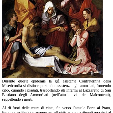
Durante queste epidemie la già esistente Confraternita della
Misericordia si distinse portando assistenza agli ammalati, fornendo
cibo, curando i piagati, trasportando gli infermi al Lazzaretto di San
Bastiano degli Ammorbati (nell’attuale via dei Malcontenti),
seppellendo i morti.
Al di fuori delle mura di cinta, fin verso l’attuale Porta al Prato,
furono allestite 600 capanne per alloggiare coloro ritenuti prossimi al