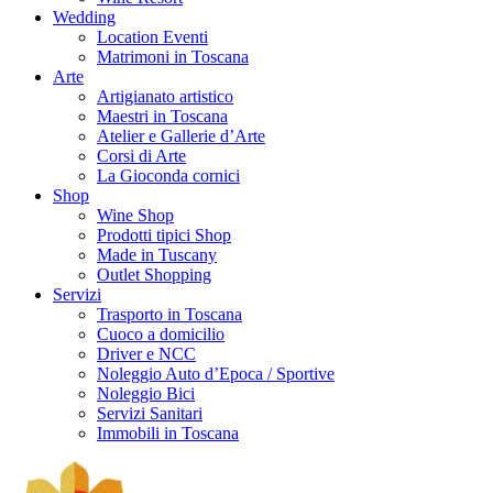
Wedding
Location Eventi
Matrimoni in Toscana
Arte
Artigianato artistico
Maestri in Toscana
Atelier e Gallerie d’Arte
Corsi di Arte
La Gioconda cornici
Shop
Wine Shop
Prodotti tipici Shop
Made in Tuscany
Outlet Shopping
Servizi
Trasporto in Toscana
Cuoco a domicilio
Driver e NCC
Noleggio Auto d’Epoca / Sportive
Noleggio Bici
Servizi Sanitari
Immobili in Toscana