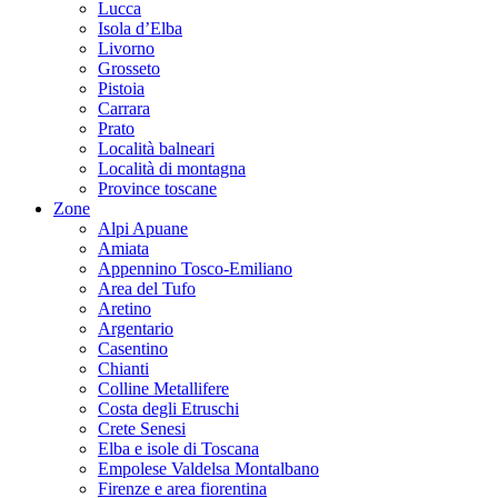
Lucca
Isola d’Elba
Livorno
Grosseto
Pistoia
Carrara
Prato
Località balneari
Località di montagna
Province toscane
Zone
Alpi Apuane
Amiata
Appennino Tosco-Emiliano
Area del Tufo
Aretino
Argentario
Casentino
Chianti
Colline Metallifere
Costa degli Etruschi
Crete Senesi
Elba e isole di Toscana
Empolese Valdelsa Montalbano
Firenze e area fiorentina