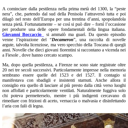
A cominciare dalla pestilenza nella prima metà del 1300, la “peste
nera”, che, partendo dal sud della Penisola l’attraversò tutta e poi
dilagò nel resto dell’Europa per una trentina d’anni, spopolandola
senza pietà. Fortunatamente – se così si può dire – fornì l’occasione
per produrre una delle opere fondamentali della lingua italiana.
Giovanni Boccaccio
si ammalò ma guarì. Da questo episodio
venne l’ispirazione del “
Decameron
”, una raccolta di novelle
argute, talvolta licenziose, ma vero specchio della Toscana di quegli
anni. Novelle che dieci giovani fiorentini si raccontano a vicenda nei
a Fiesole , dove hanno cercato scampo.
Ma, dopo quella pestilenza, a Firenze ne sono state registrate oltre
20 nei tre secoli successivi. Particolarmente impresse nella memoria
sembrano essere quelle del 1523 e del 1527. Il contagio si
manifestava con sbadigli e insistenti starnuti. Anche allora il
consiglio era quello di lasciare al più presto dalla città verso luoghi
non affollati e particolarmente ventilati. Naturalmente fuggiva solo
chi poteva permetterselo, mentre i più indigenti cercavano di
rimediare con frizioni di aceto, vernaccia o malvasia e disinfettando
l’aria con falò di legna.