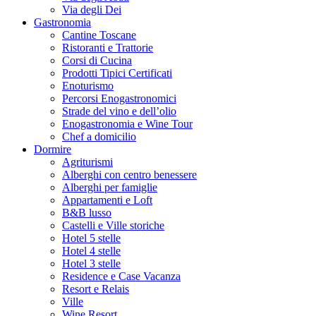
Via degli Dei
Gastronomia
Cantine Toscane
Ristoranti e Trattorie
Corsi di Cucina
Prodotti Tipici Certificati
Enoturismo
Percorsi Enogastronomici
Strade del vino e dell’olio
Enogastronomia e Wine Tour
Chef a domicilio
Dormire
Agriturismi
Alberghi con centro benessere
Alberghi per famiglie
Appartamenti e Loft
B&B lusso
Castelli e Ville storiche
Hotel 5 stelle
Hotel 4 stelle
Hotel 3 stelle
Residence e Case Vacanza
Resort e Relais
Ville
Wine Resort