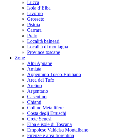
Lucca
Isola d’Elba
Livorno
Grosseto
Pistoia
Carrara
Prato
Località balneari
Località di montagna
Province toscane
Zone
Alpi Apuane
Amiata
Appennino Tosco-Emiliano
Area del Tufo
Aretino
Argentario
Casentino
Chianti
Colline Metallifere
Costa degli Etruschi
Crete Senesi
Elba e isole di Toscana
Empolese Valdelsa Montalbano
Firenze e area fiorentina