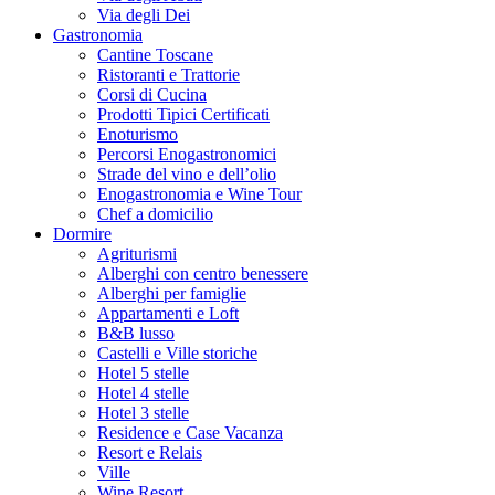
Via degli Dei
Gastronomia
Cantine Toscane
Ristoranti e Trattorie
Corsi di Cucina
Prodotti Tipici Certificati
Enoturismo
Percorsi Enogastronomici
Strade del vino e dell’olio
Enogastronomia e Wine Tour
Chef a domicilio
Dormire
Agriturismi
Alberghi con centro benessere
Alberghi per famiglie
Appartamenti e Loft
B&B lusso
Castelli e Ville storiche
Hotel 5 stelle
Hotel 4 stelle
Hotel 3 stelle
Residence e Case Vacanza
Resort e Relais
Ville
Wine Resort