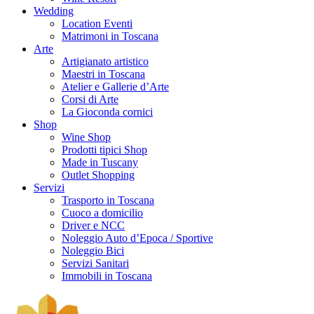
Wedding
Location Eventi
Matrimoni in Toscana
Arte
Artigianato artistico
Maestri in Toscana
Atelier e Gallerie d’Arte
Corsi di Arte
La Gioconda cornici
Shop
Wine Shop
Prodotti tipici Shop
Made in Tuscany
Outlet Shopping
Servizi
Trasporto in Toscana
Cuoco a domicilio
Driver e NCC
Noleggio Auto d’Epoca / Sportive
Noleggio Bici
Servizi Sanitari
Immobili in Toscana