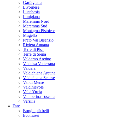
Garfagnana
Livornese
Lucchesia
Lunigiana
Maremma Nord
Maremma Sud
Montagna Pistoiese
Mugello
Prato Val Bisenzio
Riviera Apuana
Terre di Pisa
Terre di Siena
Valdarno Aretino
Valdelsa Volterrana
Valdera
Valdichiana Aretina
Valdichiana Senese
Val di Merse
Valdinievole
Val d’Orcia
Valtiberina Toscana
Versilia
Fare
Borghi più belli
Ecomusei