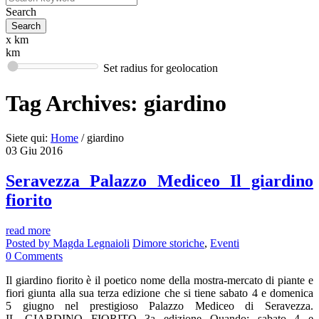
Search
x km
km
Set radius for geolocation
Tag Archives:
giardino
Siete qui:
Home
/
giardino
03
Giu
2016
Seravezza Palazzo Mediceo Il giardino
fiorito
read more
Posted by
Magda Legnaioli
Dimore storiche
,
Eventi
0
Comments
Il giardino fiorito è il poetico nome della mostra-mercato di piante e
fiori giunta alla sua terza edizione che si tiene sabato 4 e domenica
5 giugno nel prestigioso Palazzo Mediceo di Seravezza.
IL GIARDINO FIORITO 3a edizione Quando: sabato 4 e