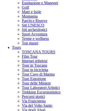
Equitazione e Maneggi
Golf
Mare e Isole
Montagna
Parchi e Riserve
Siti UNESCO
Siti archeologici
Sport Avventura
Terme e wellness
Top musei
Tours
TOSCANA TOURS
Film Tour
Itinerari religiosi
Tour in Toscana
Tour in bicicletta
Tour Cave di Marmo
Tour Emozione
Tour delle Miniere
Tour Laboratori Artistici
Trekking Escursionistico
Percorsi storici
Via Francigena
Via del Volto Santo
Via degli Abati