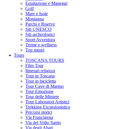
Equitazione e Maneggi
Golf
Mare e Isole
Montagna
Parchi e Riserve
Siti UNESCO
Siti archeologici
Sport Avventura
Terme e wellness
Top musei
Tours
TOSCANA TOURS
Film Tour
Itinerari religiosi
Tour in Toscana
Tour in bicicletta
Tour Cave di Marmo
Tour Emozione
Tour delle Miniere
Tour Laboratori Artistici
Trekking Escursionistico
Percorsi storici
Via Francigena
Via del Volto Santo
Via degli Abati