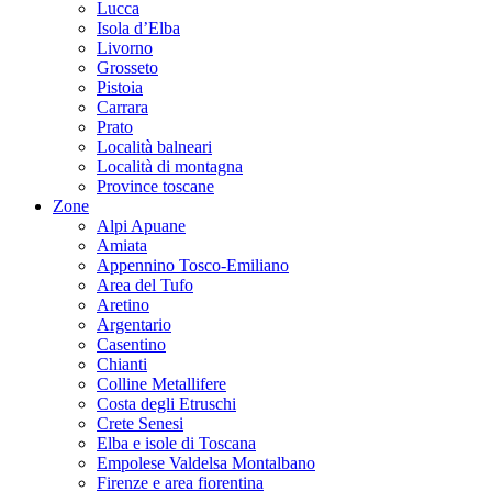
Lucca
Isola d’Elba
Livorno
Grosseto
Pistoia
Carrara
Prato
Località balneari
Località di montagna
Province toscane
Zone
Alpi Apuane
Amiata
Appennino Tosco-Emiliano
Area del Tufo
Aretino
Argentario
Casentino
Chianti
Colline Metallifere
Costa degli Etruschi
Crete Senesi
Elba e isole di Toscana
Empolese Valdelsa Montalbano
Firenze e area fiorentina