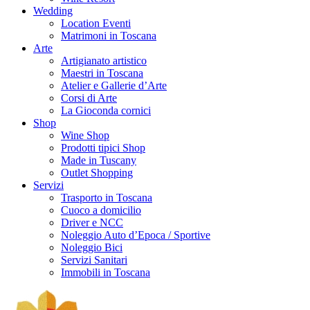
Wedding
Location Eventi
Matrimoni in Toscana
Arte
Artigianato artistico
Maestri in Toscana
Atelier e Gallerie d’Arte
Corsi di Arte
La Gioconda cornici
Shop
Wine Shop
Prodotti tipici Shop
Made in Tuscany
Outlet Shopping
Servizi
Trasporto in Toscana
Cuoco a domicilio
Driver e NCC
Noleggio Auto d’Epoca / Sportive
Noleggio Bici
Servizi Sanitari
Immobili in Toscana