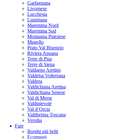
Garfagnana
Livornese
Lucchesia
Lunigiana
Maremma Nord
Maremma Sud
Montagna Pistoiese
Mugello
Prato Val Bisenzio
Riviera Apuana
Terre di Pisa
Terre di Siena
Valdarno Aretino
Valdelsa Volterrana
Valdera
Valdichiana Aretina
Valdichiana Senese
Val di Merse
Valdinievole
Val d’Orcia
Valtiberina Toscana
Versilia
Fare
Borghi più belli
Ecomusei