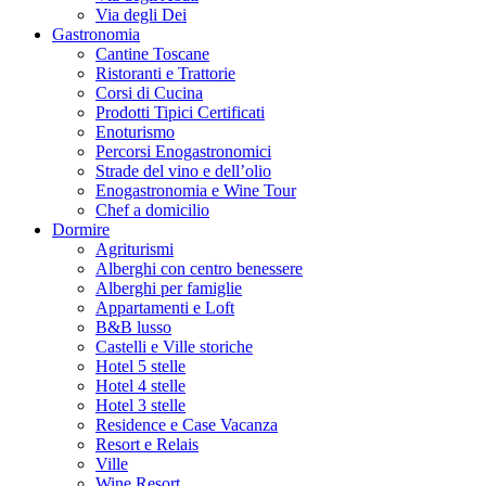
Via degli Dei
Gastronomia
Cantine Toscane
Ristoranti e Trattorie
Corsi di Cucina
Prodotti Tipici Certificati
Enoturismo
Percorsi Enogastronomici
Strade del vino e dell’olio
Enogastronomia e Wine Tour
Chef a domicilio
Dormire
Agriturismi
Alberghi con centro benessere
Alberghi per famiglie
Appartamenti e Loft
B&B lusso
Castelli e Ville storiche
Hotel 5 stelle
Hotel 4 stelle
Hotel 3 stelle
Residence e Case Vacanza
Resort e Relais
Ville
Wine Resort