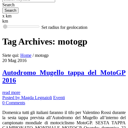
Search
x km
km
Set radius for geolocation
Tag Archives:
motogp
Siete qui:
Home
/
motogp
20
Mag
2016
Autodromo Mugello tappa del MotoGP
2016
read more
Posted by
Magda Legnaioli
Eventi
0
Comments
Domenica tutti gli italiani faranno il tifo per Valentino Rossi durante
la sesta tappa prevista all’Autodromo del Mugello all’interno del
campionato mondiale di motociclismo MotoGP. SESTA TAPPA
CAMPIONATO MONDIALE MOTOGP Quando: domenica 22