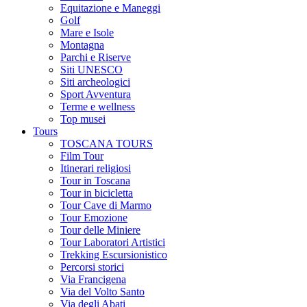
Equitazione e Maneggi
Golf
Mare e Isole
Montagna
Parchi e Riserve
Siti UNESCO
Siti archeologici
Sport Avventura
Terme e wellness
Top musei
Tours
TOSCANA TOURS
Film Tour
Itinerari religiosi
Tour in Toscana
Tour in bicicletta
Tour Cave di Marmo
Tour Emozione
Tour delle Miniere
Tour Laboratori Artistici
Trekking Escursionistico
Percorsi storici
Via Francigena
Via del Volto Santo
Via degli Abati