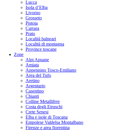
Lucca
Isola d’Elba
Livorno
Grosseto
Pistoia
Carrara
Prato
Località balneari
Località di montagna
Province toscane
Zone
Alpi Apuane
Amiata
Appennino Tosco-Emiliano
Area del Tufo
Aretino
Argentario
Casentino
Chianti
Colline Metallifere
Costa degli Etruschi
Crete Senesi
Elba e isole di Toscana
Empolese Valdelsa Montalbano
Firenze e area fiorentina