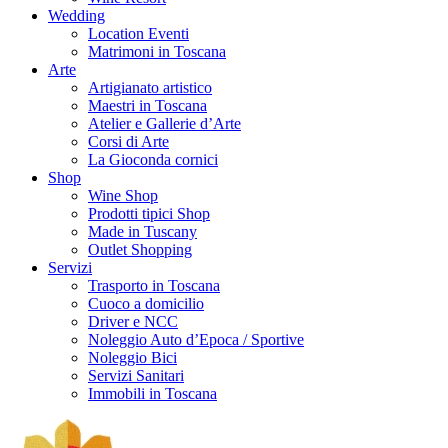
Wedding
Location Eventi
Matrimoni in Toscana
Arte
Artigianato artistico
Maestri in Toscana
Atelier e Gallerie d’Arte
Corsi di Arte
La Gioconda cornici
Shop
Wine Shop
Prodotti tipici Shop
Made in Tuscany
Outlet Shopping
Servizi
Trasporto in Toscana
Cuoco a domicilio
Driver e NCC
Noleggio Auto d’Epoca / Sportive
Noleggio Bici
Servizi Sanitari
Immobili in Toscana