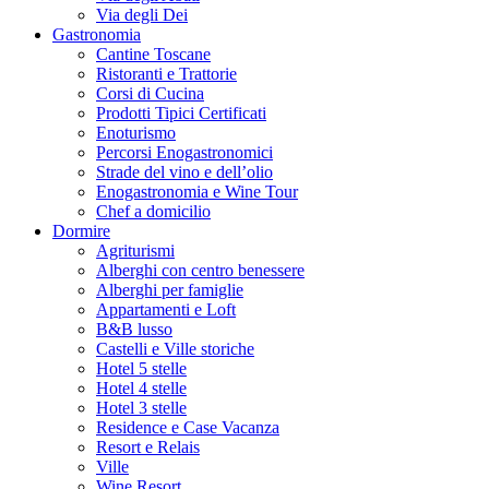
Via degli Dei
Gastronomia
Cantine Toscane
Ristoranti e Trattorie
Corsi di Cucina
Prodotti Tipici Certificati
Enoturismo
Percorsi Enogastronomici
Strade del vino e dell’olio
Enogastronomia e Wine Tour
Chef a domicilio
Dormire
Agriturismi
Alberghi con centro benessere
Alberghi per famiglie
Appartamenti e Loft
B&B lusso
Castelli e Ville storiche
Hotel 5 stelle
Hotel 4 stelle
Hotel 3 stelle
Residence e Case Vacanza
Resort e Relais
Ville
Wine Resort