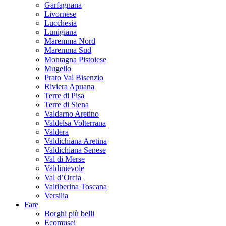
Garfagnana
Livornese
Lucchesia
Lunigiana
Maremma Nord
Maremma Sud
Montagna Pistoiese
Mugello
Prato Val Bisenzio
Riviera Apuana
Terre di Pisa
Terre di Siena
Valdarno Aretino
Valdelsa Volterrana
Valdera
Valdichiana Aretina
Valdichiana Senese
Val di Merse
Valdinievole
Val d’Orcia
Valtiberina Toscana
Versilia
Fare
Borghi più belli
Ecomusei