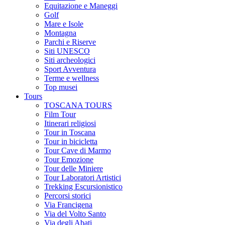
Equitazione e Maneggi
Golf
Mare e Isole
Montagna
Parchi e Riserve
Siti UNESCO
Siti archeologici
Sport Avventura
Terme e wellness
Top musei
Tours
TOSCANA TOURS
Film Tour
Itinerari religiosi
Tour in Toscana
Tour in bicicletta
Tour Cave di Marmo
Tour Emozione
Tour delle Miniere
Tour Laboratori Artistici
Trekking Escursionistico
Percorsi storici
Via Francigena
Via del Volto Santo
Via degli Abati