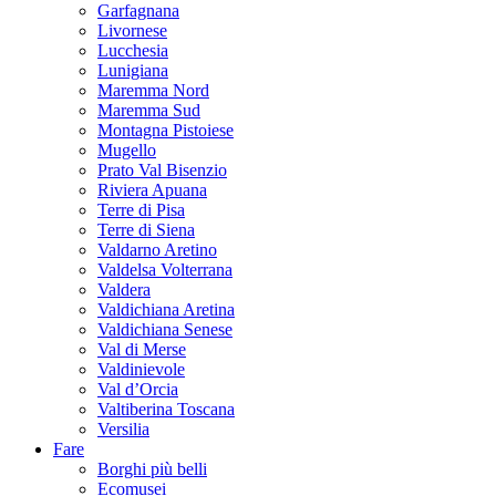
Garfagnana
Livornese
Lucchesia
Lunigiana
Maremma Nord
Maremma Sud
Montagna Pistoiese
Mugello
Prato Val Bisenzio
Riviera Apuana
Terre di Pisa
Terre di Siena
Valdarno Aretino
Valdelsa Volterrana
Valdera
Valdichiana Aretina
Valdichiana Senese
Val di Merse
Valdinievole
Val d’Orcia
Valtiberina Toscana
Versilia
Fare
Borghi più belli
Ecomusei