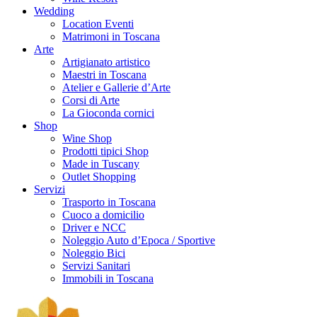
Wedding
Location Eventi
Matrimoni in Toscana
Arte
Artigianato artistico
Maestri in Toscana
Atelier e Gallerie d’Arte
Corsi di Arte
La Gioconda cornici
Shop
Wine Shop
Prodotti tipici Shop
Made in Tuscany
Outlet Shopping
Servizi
Trasporto in Toscana
Cuoco a domicilio
Driver e NCC
Noleggio Auto d’Epoca / Sportive
Noleggio Bici
Servizi Sanitari
Immobili in Toscana