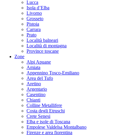
Lucca
Isola d’Elba
Livorno
Grosseto
Pistoia
Carrara
Prato
Località balneari
Località di montagna
Province toscane
Zone
Alpi Apuane
Amiata
Appennino Tosco-Emiliano
Area del Tufo
Aretino
Argentario
Casentino
Chianti
Colline Metallifere
Costa degli Etruschi
Crete Senesi
Elba e isole di Toscana
Empolese Valdelsa Montalbano
Firenze e area fiorentina