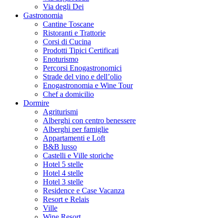
Via degli Dei
Gastronomia
Cantine Toscane
Ristoranti e Trattorie
Corsi di Cucina
Prodotti Tipici Certificati
Enoturismo
Percorsi Enogastronomici
Strade del vino e dell’olio
Enogastronomia e Wine Tour
Chef a domicilio
Dormire
Agriturismi
Alberghi con centro benessere
Alberghi per famiglie
Appartamenti e Loft
B&B lusso
Castelli e Ville storiche
Hotel 5 stelle
Hotel 4 stelle
Hotel 3 stelle
Residence e Case Vacanza
Resort e Relais
Ville
Wine Resort