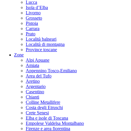
Lucca
Isola d’Elba
Livorno
Grosseto
Pistoia
Carrara
Prato
Località balneari
Località di montagna
Province toscane
Zone
Alpi Apuane
Amiata
Appennino Tosco-Emiliano
Area del Tufo
Aretino
Argentario
Casentino
Chianti
Colline Metallifere
Costa degli Etruschi
Crete Senesi
Elba e isole di Toscana
Empolese Valdelsa Montalbano
Firenze e area fiorentina