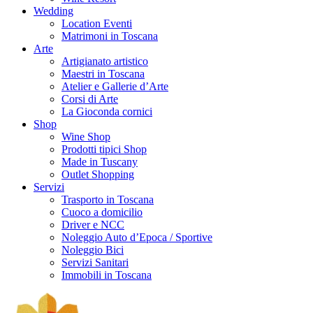
Wedding
Location Eventi
Matrimoni in Toscana
Arte
Artigianato artistico
Maestri in Toscana
Atelier e Gallerie d’Arte
Corsi di Arte
La Gioconda cornici
Shop
Wine Shop
Prodotti tipici Shop
Made in Tuscany
Outlet Shopping
Servizi
Trasporto in Toscana
Cuoco a domicilio
Driver e NCC
Noleggio Auto d’Epoca / Sportive
Noleggio Bici
Servizi Sanitari
Immobili in Toscana