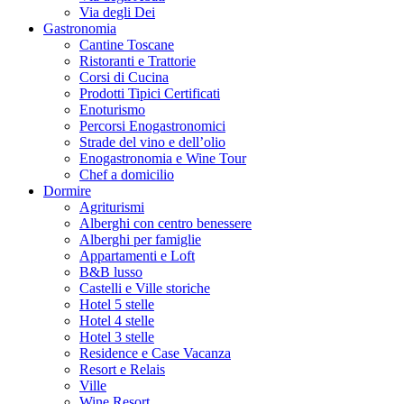
Via degli Dei
Gastronomia
Cantine Toscane
Ristoranti e Trattorie
Corsi di Cucina
Prodotti Tipici Certificati
Enoturismo
Percorsi Enogastronomici
Strade del vino e dell’olio
Enogastronomia e Wine Tour
Chef a domicilio
Dormire
Agriturismi
Alberghi con centro benessere
Alberghi per famiglie
Appartamenti e Loft
B&B lusso
Castelli e Ville storiche
Hotel 5 stelle
Hotel 4 stelle
Hotel 3 stelle
Residence e Case Vacanza
Resort e Relais
Ville
Wine Resort