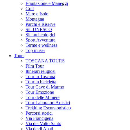
Equitazione e Maneggi
Golf
Mare e Isole
Montagna
Parchi e Riserve
Siti UNESCO
Siti archeologici
Sport Avventura
Terme e wellness
Top musei
Tours
TOSCANA TOURS
Film Tour
Itinerari religiosi
Tour in Toscana
Tour in bicicletta
Tour Cave di Marmo
Tour Emozione
Tour delle Miniere
Tour Laboratori Artistici
Trekking Escursionistico
Percorsi storici
Via Francigena
Via del Volto Santo
Via degli Abati