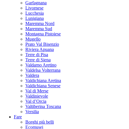
Garfagnana
Livornese
Lucchesia
Lunigiana
Maremma Nord
Maremma Sud
Montagna Pistoiese
Mugello
Prato Val Bisenzio
Riviera Apuana
Terre di Pisa
Terre di Siena
Valdarno Aretino
Valdelsa Volterrana
Valdera
Valdichiana Aretina
Valdichiana Senese
Val di Merse
Valdinievole
Val d’Orcia
Valtiberina Toscana
Versilia
Fare
Borghi più belli
Ecomusei