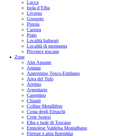
Lucca
Isola d’Elba
Livorno
Grosseto
Pistoia
Carrara
Prato
Località balneari
Località di montagna
Province toscane
Zone
Alpi Apuane
Amiata
Appennino Tosco-Emiliano
Area del Tufo
Aretino
Argentario
Casentino
Chianti
Colline Metallifere
Costa degli Etruschi
Crete Senesi
Elba e isole di Toscana
Empolese Valdelsa Montalbano
Firenze e area fiorentina