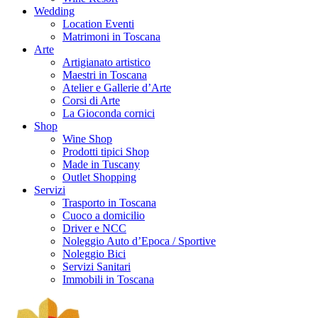
Wedding
Location Eventi
Matrimoni in Toscana
Arte
Artigianato artistico
Maestri in Toscana
Atelier e Gallerie d’Arte
Corsi di Arte
La Gioconda cornici
Shop
Wine Shop
Prodotti tipici Shop
Made in Tuscany
Outlet Shopping
Servizi
Trasporto in Toscana
Cuoco a domicilio
Driver e NCC
Noleggio Auto d’Epoca / Sportive
Noleggio Bici
Servizi Sanitari
Immobili in Toscana