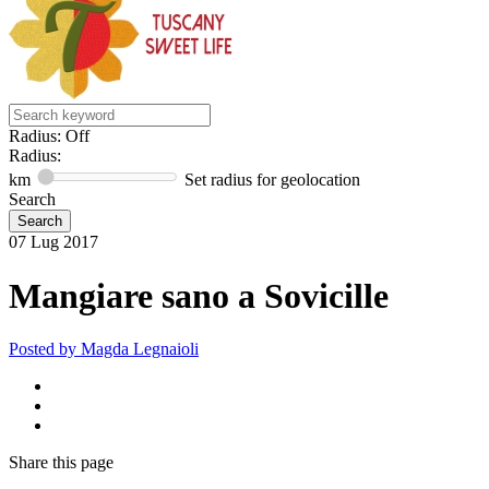
Radius: Off
Radius:
km
Set radius for geolocation
Search
07
Lug
2017
Mangiare sano a Sovicille
Posted by
Magda Legnaioli
Share
this page