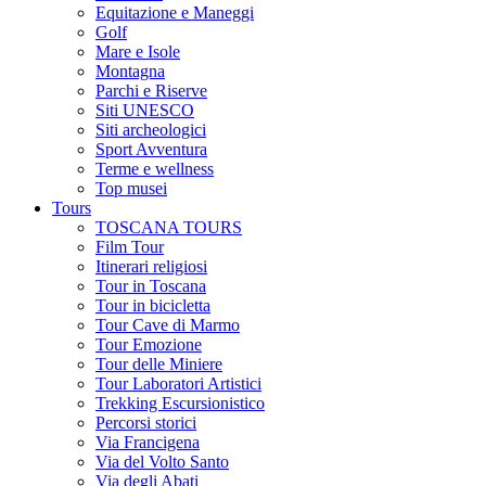
Equitazione e Maneggi
Golf
Mare e Isole
Montagna
Parchi e Riserve
Siti UNESCO
Siti archeologici
Sport Avventura
Terme e wellness
Top musei
Tours
TOSCANA TOURS
Film Tour
Itinerari religiosi
Tour in Toscana
Tour in bicicletta
Tour Cave di Marmo
Tour Emozione
Tour delle Miniere
Tour Laboratori Artistici
Trekking Escursionistico
Percorsi storici
Via Francigena
Via del Volto Santo
Via degli Abati