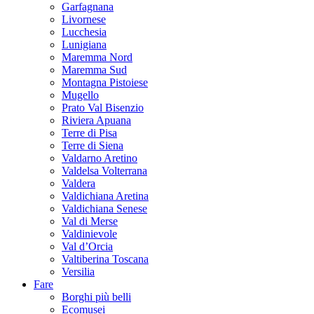
Garfagnana
Livornese
Lucchesia
Lunigiana
Maremma Nord
Maremma Sud
Montagna Pistoiese
Mugello
Prato Val Bisenzio
Riviera Apuana
Terre di Pisa
Terre di Siena
Valdarno Aretino
Valdelsa Volterrana
Valdera
Valdichiana Aretina
Valdichiana Senese
Val di Merse
Valdinievole
Val d’Orcia
Valtiberina Toscana
Versilia
Fare
Borghi più belli
Ecomusei