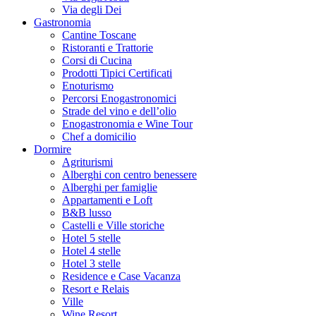
Via degli Dei
Gastronomia
Cantine Toscane
Ristoranti e Trattorie
Corsi di Cucina
Prodotti Tipici Certificati
Enoturismo
Percorsi Enogastronomici
Strade del vino e dell’olio
Enogastronomia e Wine Tour
Chef a domicilio
Dormire
Agriturismi
Alberghi con centro benessere
Alberghi per famiglie
Appartamenti e Loft
B&B lusso
Castelli e Ville storiche
Hotel 5 stelle
Hotel 4 stelle
Hotel 3 stelle
Residence e Case Vacanza
Resort e Relais
Ville
Wine Resort