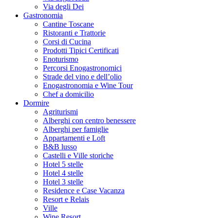
Via degli Dei
Gastronomia
Cantine Toscane
Ristoranti e Trattorie
Corsi di Cucina
Prodotti Tipici Certificati
Enoturismo
Percorsi Enogastronomici
Strade del vino e dell’olio
Enogastronomia e Wine Tour
Chef a domicilio
Dormire
Agriturismi
Alberghi con centro benessere
Alberghi per famiglie
Appartamenti e Loft
B&B lusso
Castelli e Ville storiche
Hotel 5 stelle
Hotel 4 stelle
Hotel 3 stelle
Residence e Case Vacanza
Resort e Relais
Ville
Wine Resort