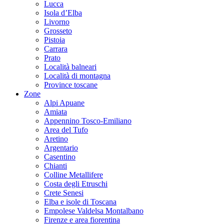
Lucca
Isola d’Elba
Livorno
Grosseto
Pistoia
Carrara
Prato
Località balneari
Località di montagna
Province toscane
Zone
Alpi Apuane
Amiata
Appennino Tosco-Emiliano
Area del Tufo
Aretino
Argentario
Casentino
Chianti
Colline Metallifere
Costa degli Etruschi
Crete Senesi
Elba e isole di Toscana
Empolese Valdelsa Montalbano
Firenze e area fiorentina