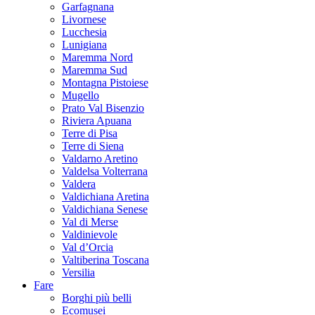
Garfagnana
Livornese
Lucchesia
Lunigiana
Maremma Nord
Maremma Sud
Montagna Pistoiese
Mugello
Prato Val Bisenzio
Riviera Apuana
Terre di Pisa
Terre di Siena
Valdarno Aretino
Valdelsa Volterrana
Valdera
Valdichiana Aretina
Valdichiana Senese
Val di Merse
Valdinievole
Val d’Orcia
Valtiberina Toscana
Versilia
Fare
Borghi più belli
Ecomusei