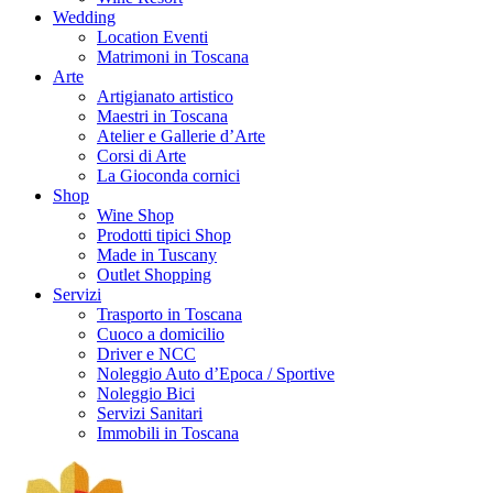
Wedding
Location Eventi
Matrimoni in Toscana
Arte
Artigianato artistico
Maestri in Toscana
Atelier e Gallerie d’Arte
Corsi di Arte
La Gioconda cornici
Shop
Wine Shop
Prodotti tipici Shop
Made in Tuscany
Outlet Shopping
Servizi
Trasporto in Toscana
Cuoco a domicilio
Driver e NCC
Noleggio Auto d’Epoca / Sportive
Noleggio Bici
Servizi Sanitari
Immobili in Toscana