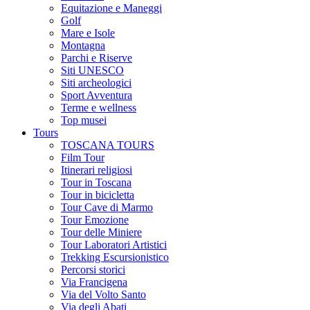
Equitazione e Maneggi
Golf
Mare e Isole
Montagna
Parchi e Riserve
Siti UNESCO
Siti archeologici
Sport Avventura
Terme e wellness
Top musei
Tours
TOSCANA TOURS
Film Tour
Itinerari religiosi
Tour in Toscana
Tour in bicicletta
Tour Cave di Marmo
Tour Emozione
Tour delle Miniere
Tour Laboratori Artistici
Trekking Escursionistico
Percorsi storici
Via Francigena
Via del Volto Santo
Via degli Abati