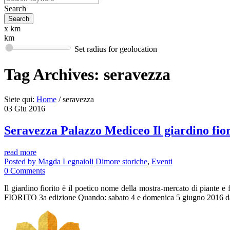
Search
x km
km
Set radius for geolocation
Tag Archives:
seravezza
Siete qui:
Home
/
seravezza
03
Giu
2016
Seravezza Palazzo Mediceo Il giardino fior
read more
Posted by
Magda Legnaioli
Dimore storiche
,
Eventi
0
Comments
Il giardino fiorito è il poetico nome della mostra-mercato di piante
FIORITO 3a edizione Quando: sabato 4 e domenica 5 giugno 2016 dal