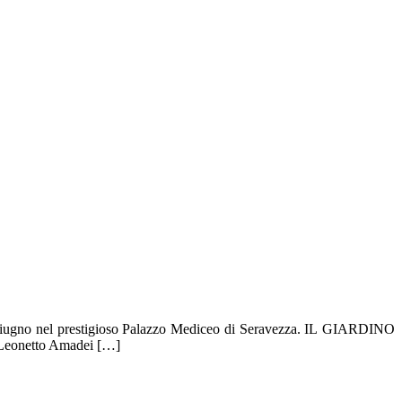
ca 5 giugno nel prestigioso Palazzo Mediceo di Seravezza. IL GIARDINO
e Leonetto Amadei […]