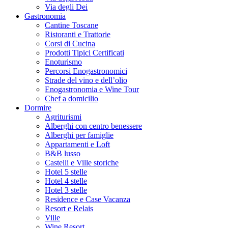
Via degli Dei
Gastronomia
Cantine Toscane
Ristoranti e Trattorie
Corsi di Cucina
Prodotti Tipici Certificati
Enoturismo
Percorsi Enogastronomici
Strade del vino e dell’olio
Enogastronomia e Wine Tour
Chef a domicilio
Dormire
Agriturismi
Alberghi con centro benessere
Alberghi per famiglie
Appartamenti e Loft
B&B lusso
Castelli e Ville storiche
Hotel 5 stelle
Hotel 4 stelle
Hotel 3 stelle
Residence e Case Vacanza
Resort e Relais
Ville
Wine Resort