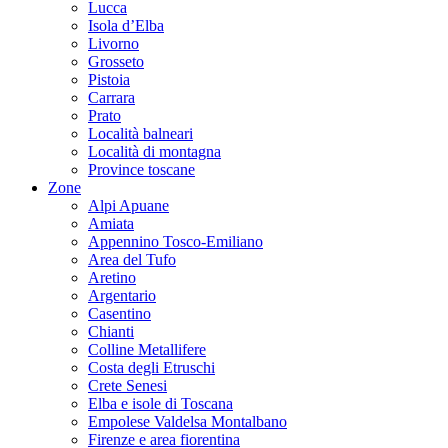
Lucca
Isola d’Elba
Livorno
Grosseto
Pistoia
Carrara
Prato
Località balneari
Località di montagna
Province toscane
Zone
Alpi Apuane
Amiata
Appennino Tosco-Emiliano
Area del Tufo
Aretino
Argentario
Casentino
Chianti
Colline Metallifere
Costa degli Etruschi
Crete Senesi
Elba e isole di Toscana
Empolese Valdelsa Montalbano
Firenze e area fiorentina