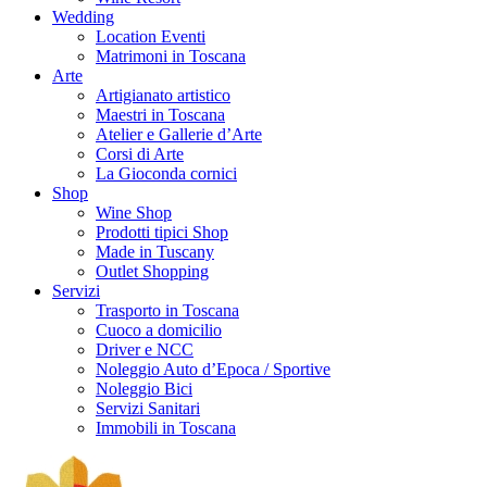
Wedding
Location Eventi
Matrimoni in Toscana
Arte
Artigianato artistico
Maestri in Toscana
Atelier e Gallerie d’Arte
Corsi di Arte
La Gioconda cornici
Shop
Wine Shop
Prodotti tipici Shop
Made in Tuscany
Outlet Shopping
Servizi
Trasporto in Toscana
Cuoco a domicilio
Driver e NCC
Noleggio Auto d’Epoca / Sportive
Noleggio Bici
Servizi Sanitari
Immobili in Toscana