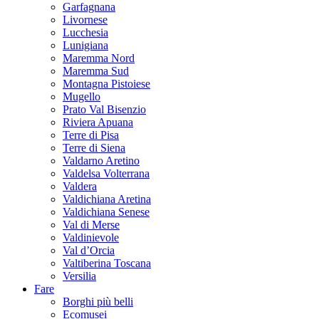
Garfagnana
Livornese
Lucchesia
Lunigiana
Maremma Nord
Maremma Sud
Montagna Pistoiese
Mugello
Prato Val Bisenzio
Riviera Apuana
Terre di Pisa
Terre di Siena
Valdarno Aretino
Valdelsa Volterrana
Valdera
Valdichiana Aretina
Valdichiana Senese
Val di Merse
Valdinievole
Val d’Orcia
Valtiberina Toscana
Versilia
Fare
Borghi più belli
Ecomusei