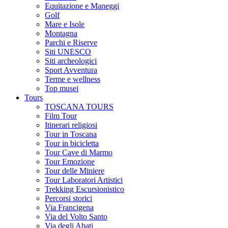
Equitazione e Maneggi
Golf
Mare e Isole
Montagna
Parchi e Riserve
Siti UNESCO
Siti archeologici
Sport Avventura
Terme e wellness
Top musei
Tours
TOSCANA TOURS
Film Tour
Itinerari religiosi
Tour in Toscana
Tour in bicicletta
Tour Cave di Marmo
Tour Emozione
Tour delle Miniere
Tour Laboratori Artistici
Trekking Escursionistico
Percorsi storici
Via Francigena
Via del Volto Santo
Via degli Abati