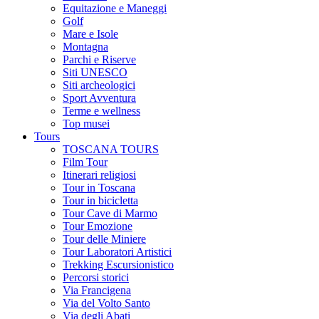
Equitazione e Maneggi
Golf
Mare e Isole
Montagna
Parchi e Riserve
Siti UNESCO
Siti archeologici
Sport Avventura
Terme e wellness
Top musei
Tours
TOSCANA TOURS
Film Tour
Itinerari religiosi
Tour in Toscana
Tour in bicicletta
Tour Cave di Marmo
Tour Emozione
Tour delle Miniere
Tour Laboratori Artistici
Trekking Escursionistico
Percorsi storici
Via Francigena
Via del Volto Santo
Via degli Abati