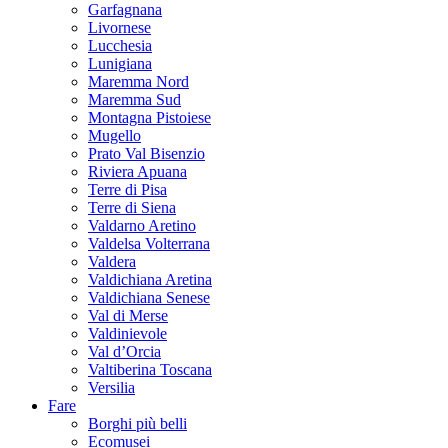
Garfagnana
Livornese
Lucchesia
Lunigiana
Maremma Nord
Maremma Sud
Montagna Pistoiese
Mugello
Prato Val Bisenzio
Riviera Apuana
Terre di Pisa
Terre di Siena
Valdarno Aretino
Valdelsa Volterrana
Valdera
Valdichiana Aretina
Valdichiana Senese
Val di Merse
Valdinievole
Val d’Orcia
Valtiberina Toscana
Versilia
Fare
Borghi più belli
Ecomusei