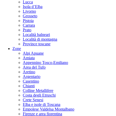
Lucca
Isola d’Elba
Livorno
Grosseto
Pistoia
Carrara
Prato
Località balneari
Località di montagna
Province toscane
Zone
Alpi Apuane
Amiata
Appennino Tosco-Emiliano
Area del Tufo
Aretino
Argentario
Casentino
Chianti
Colline Metallifere
Costa degli Etruschi
Crete Senesi
Elba e isole di Toscana
Empolese Valdelsa Montalbano
Firenze e area fiorentina