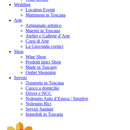
Wedding
Location Eventi
Matrimoni in Toscana
Arte
Artigianato artistico
Maestri in Toscana
Atelier e Gallerie d’Arte
Corsi di Arte
La Gioconda cornici
Shop
Wine Shop
Prodotti tipici Shop
Made in Tuscany
Outlet Shopping
Servizi
Trasporto in Toscana
Cuoco a domicilio
Driver e NCC
Noleggio Auto d’Epoca / Sportive
Noleggio Bici
Servizi Sanitari
Immobili in Toscana