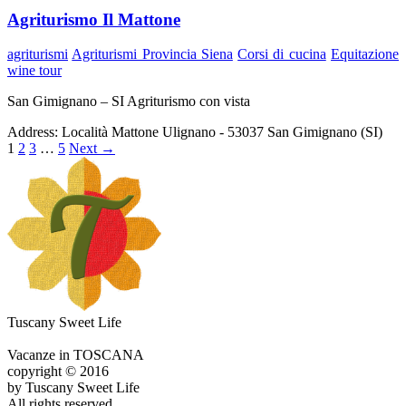
Agriturismo Il Mattone
agriturismi
Agriturismi Provincia Siena
Corsi di cucina
Equitazione
wine tour
San Gimignano – SI Agriturismo con vista
Address:
Località Mattone Ulignano - 53037 San Gimignano (SI)
1
2
3
…
5
Next
→
Tuscany Sweet Life
Vacanze in TOSCANA
copyright © 2016
by Tuscany Sweet Life
All rights reserved