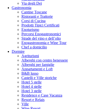
Via degli Dei
Gastronomia
Cantine Toscane
Ristoranti e Trattorie
Corsi di Cucina
Prodotti Tipici Certificati
Enoturismo
Percorsi Enogastronomici
Strade del vino e dell’olio
Enogastronomia e Wine Tour
Chef a domicilio
Dormire
Agriturismi
Alberghi con centro benessere
Alberghi per famiglie
Appartamenti e Loft
B&B lusso
Castelli e Ville storiche
Hotel 5 stelle
Hotel 4 stelle
Hotel 3 stelle
Residence e Case Vacanza
Resort e Relais
Ville
Wine Resort