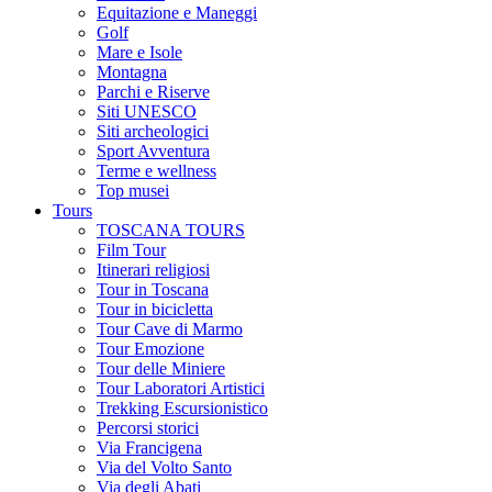
Equitazione e Maneggi
Golf
Mare e Isole
Montagna
Parchi e Riserve
Siti UNESCO
Siti archeologici
Sport Avventura
Terme e wellness
Top musei
Tours
TOSCANA TOURS
Film Tour
Itinerari religiosi
Tour in Toscana
Tour in bicicletta
Tour Cave di Marmo
Tour Emozione
Tour delle Miniere
Tour Laboratori Artistici
Trekking Escursionistico
Percorsi storici
Via Francigena
Via del Volto Santo
Via degli Abati