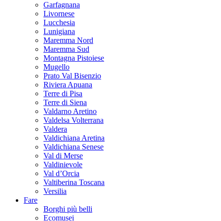
Garfagnana
Livornese
Lucchesia
Lunigiana
Maremma Nord
Maremma Sud
Montagna Pistoiese
Mugello
Prato Val Bisenzio
Riviera Apuana
Terre di Pisa
Terre di Siena
Valdarno Aretino
Valdelsa Volterrana
Valdera
Valdichiana Aretina
Valdichiana Senese
Val di Merse
Valdinievole
Val d’Orcia
Valtiberina Toscana
Versilia
Fare
Borghi più belli
Ecomusei