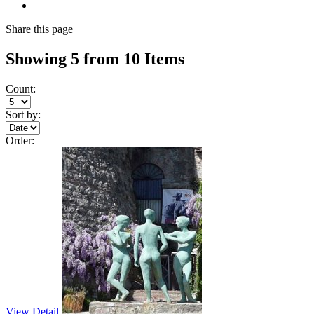
Share
this page
Showing 5 from 10 Items
Count:
Sort by:
Order:
View Detail