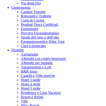
Via degli Dei
Gastronomia
Cantine Toscane
Ristoranti e Trattorie
Corsi di Cucina
Prodotti Tipici Certificati
Enoturismo
Percorsi Enogastronomici
Strade del vino e dell’olio
Enogastronomia e Wine Tour
Chef a domicilio
Dormire
Agriturismi
Alberghi con centro benessere
Alberghi per famiglie
Appartamenti e Loft
B&B lusso
Castelli e Ville storiche
Hotel 5 stelle
Hotel 4 stelle
Hotel 3 stelle
Residence e Case Vacanza
Resort e Relais
Ville
Wine Resort