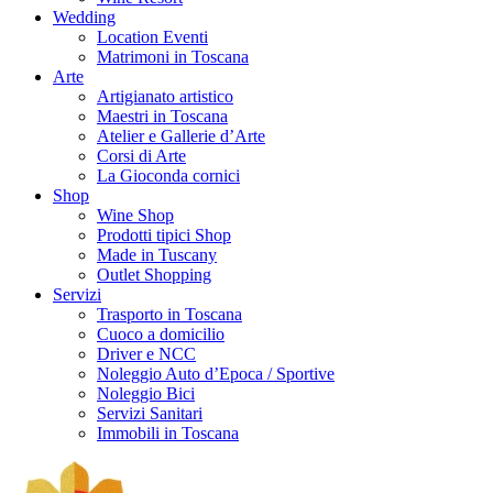
Wedding
Location Eventi
Matrimoni in Toscana
Arte
Artigianato artistico
Maestri in Toscana
Atelier e Gallerie d’Arte
Corsi di Arte
La Gioconda cornici
Shop
Wine Shop
Prodotti tipici Shop
Made in Tuscany
Outlet Shopping
Servizi
Trasporto in Toscana
Cuoco a domicilio
Driver e NCC
Noleggio Auto d’Epoca / Sportive
Noleggio Bici
Servizi Sanitari
Immobili in Toscana