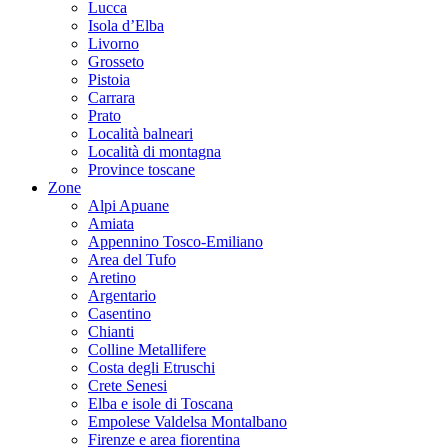
Lucca
Isola d’Elba
Livorno
Grosseto
Pistoia
Carrara
Prato
Località balneari
Località di montagna
Province toscane
Zone
Alpi Apuane
Amiata
Appennino Tosco-Emiliano
Area del Tufo
Aretino
Argentario
Casentino
Chianti
Colline Metallifere
Costa degli Etruschi
Crete Senesi
Elba e isole di Toscana
Empolese Valdelsa Montalbano
Firenze e area fiorentina