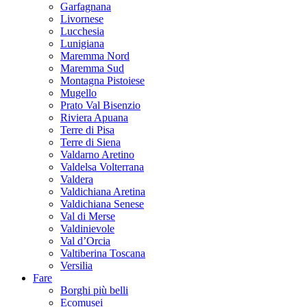
Garfagnana
Livornese
Lucchesia
Lunigiana
Maremma Nord
Maremma Sud
Montagna Pistoiese
Mugello
Prato Val Bisenzio
Riviera Apuana
Terre di Pisa
Terre di Siena
Valdarno Aretino
Valdelsa Volterrana
Valdera
Valdichiana Aretina
Valdichiana Senese
Val di Merse
Valdinievole
Val d’Orcia
Valtiberina Toscana
Versilia
Fare
Borghi più belli
Ecomusei