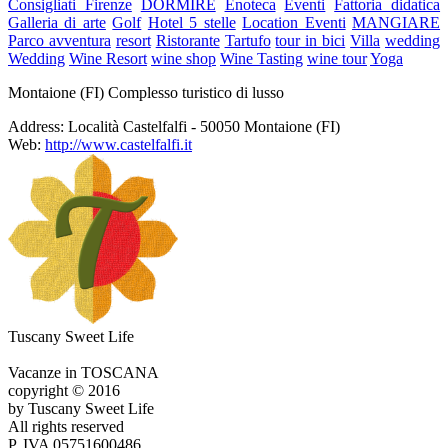
Consigliati Firenze
DORMIRE
Enoteca
Eventi
Fattoria didatica
Galleria di arte
Golf
Hotel 5 stelle
Location Eventi
MANGIARE
Parco avventura
resort
Ristorante
Tartufo
tour in bici
Villa
wedding
Wedding
Wine Resort
wine shop
Wine Tasting
wine tour
Yoga
Montaione (FI) Complesso turistico di lusso
Address:
Località Castelfalfi - 50050 Montaione (FI)
Web:
http://www.castelfalfi.it
Tuscany Sweet Life
Vacanze in TOSCANA
copyright © 2016
by Tuscany Sweet Life
All rights reserved
P. IVA 05751600486