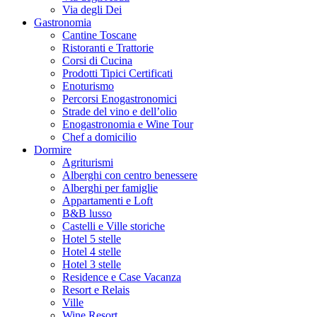
Via degli Dei
Gastronomia
Cantine Toscane
Ristoranti e Trattorie
Corsi di Cucina
Prodotti Tipici Certificati
Enoturismo
Percorsi Enogastronomici
Strade del vino e dell’olio
Enogastronomia e Wine Tour
Chef a domicilio
Dormire
Agriturismi
Alberghi con centro benessere
Alberghi per famiglie
Appartamenti e Loft
B&B lusso
Castelli e Ville storiche
Hotel 5 stelle
Hotel 4 stelle
Hotel 3 stelle
Residence e Case Vacanza
Resort e Relais
Ville
Wine Resort