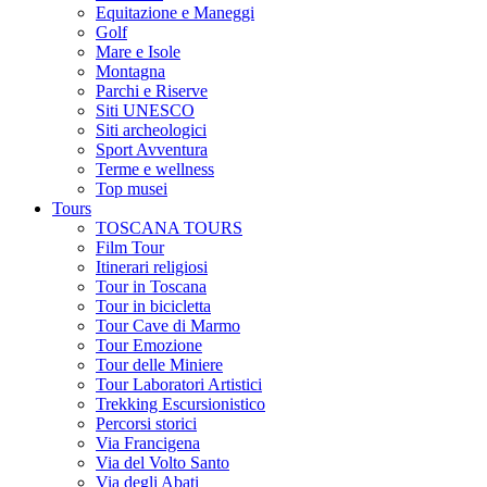
Equitazione e Maneggi
Golf
Mare e Isole
Montagna
Parchi e Riserve
Siti UNESCO
Siti archeologici
Sport Avventura
Terme e wellness
Top musei
Tours
TOSCANA TOURS
Film Tour
Itinerari religiosi
Tour in Toscana
Tour in bicicletta
Tour Cave di Marmo
Tour Emozione
Tour delle Miniere
Tour Laboratori Artistici
Trekking Escursionistico
Percorsi storici
Via Francigena
Via del Volto Santo
Via degli Abati