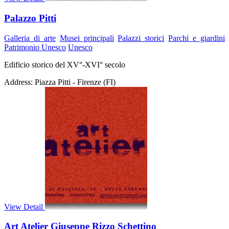
Palazzo Pitti
Galleria di arte
Musei principali
Palazzi storici
Parchi e giardini
Patrimonio Unesco
Unesco
Edificio storico del XV°-XVI° secolo
Address:
Piazza Pitti - Firenze (FI)
View Detail
Art Atelier Giuseppe Rizzo Schettino