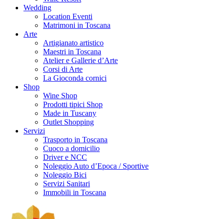
Wedding
Location Eventi
Matrimoni in Toscana
Arte
Artigianato artistico
Maestri in Toscana
Atelier e Gallerie d’Arte
Corsi di Arte
La Gioconda cornici
Shop
Wine Shop
Prodotti tipici Shop
Made in Tuscany
Outlet Shopping
Servizi
Trasporto in Toscana
Cuoco a domicilio
Driver e NCC
Noleggio Auto d’Epoca / Sportive
Noleggio Bici
Servizi Sanitari
Immobili in Toscana