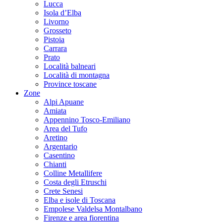
Lucca
Isola d’Elba
Livorno
Grosseto
Pistoia
Carrara
Prato
Località balneari
Località di montagna
Province toscane
Zone
Alpi Apuane
Amiata
Appennino Tosco-Emiliano
Area del Tufo
Aretino
Argentario
Casentino
Chianti
Colline Metallifere
Costa degli Etruschi
Crete Senesi
Elba e isole di Toscana
Empolese Valdelsa Montalbano
Firenze e area fiorentina