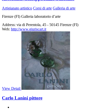
Artigianato artistico
Corsi di arte
Galleria di arte
Firenze (FI) Galleria laboratorio d’arte
Address:
via di Perentola, 45 - 50145 Firenze (FI)
Web:
http://www.giuriscart.it
View Detail
Carlo Lanini pittore