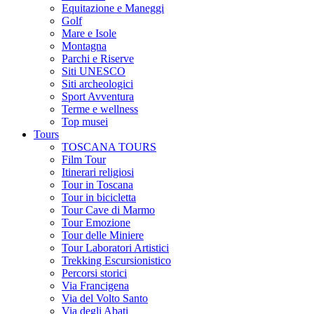
Equitazione e Maneggi
Golf
Mare e Isole
Montagna
Parchi e Riserve
Siti UNESCO
Siti archeologici
Sport Avventura
Terme e wellness
Top musei
Tours
TOSCANA TOURS
Film Tour
Itinerari religiosi
Tour in Toscana
Tour in bicicletta
Tour Cave di Marmo
Tour Emozione
Tour delle Miniere
Tour Laboratori Artistici
Trekking Escursionistico
Percorsi storici
Via Francigena
Via del Volto Santo
Via degli Abati