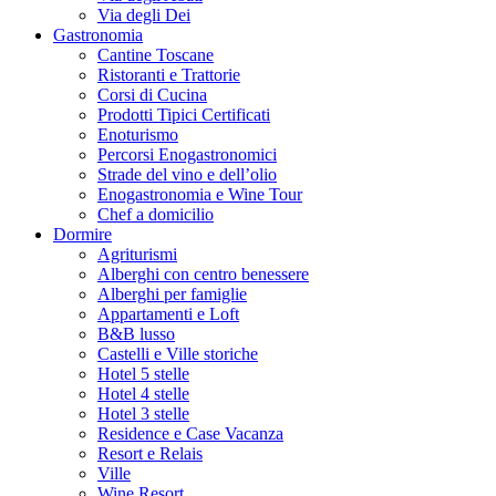
Via degli Dei
Gastronomia
Cantine Toscane
Ristoranti e Trattorie
Corsi di Cucina
Prodotti Tipici Certificati
Enoturismo
Percorsi Enogastronomici
Strade del vino e dell’olio
Enogastronomia e Wine Tour
Chef a domicilio
Dormire
Agriturismi
Alberghi con centro benessere
Alberghi per famiglie
Appartamenti e Loft
B&B lusso
Castelli e Ville storiche
Hotel 5 stelle
Hotel 4 stelle
Hotel 3 stelle
Residence e Case Vacanza
Resort e Relais
Ville
Wine Resort