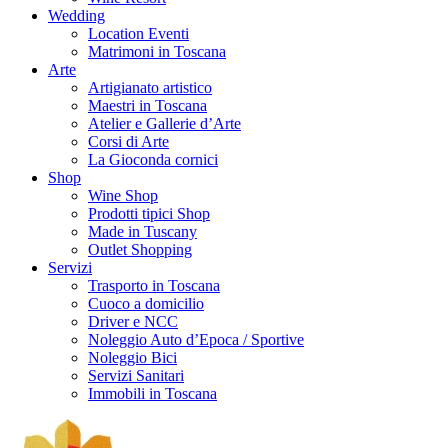
Wedding
Location Eventi
Matrimoni in Toscana
Arte
Artigianato artistico
Maestri in Toscana
Atelier e Gallerie d’Arte
Corsi di Arte
La Gioconda cornici
Shop
Wine Shop
Prodotti tipici Shop
Made in Tuscany
Outlet Shopping
Servizi
Trasporto in Toscana
Cuoco a domicilio
Driver e NCC
Noleggio Auto d’Epoca / Sportive
Noleggio Bici
Servizi Sanitari
Immobili in Toscana