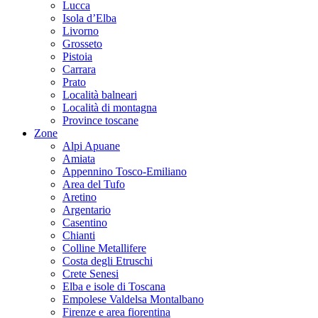
Lucca
Isola d’Elba
Livorno
Grosseto
Pistoia
Carrara
Prato
Località balneari
Località di montagna
Province toscane
Zone
Alpi Apuane
Amiata
Appennino Tosco-Emiliano
Area del Tufo
Aretino
Argentario
Casentino
Chianti
Colline Metallifere
Costa degli Etruschi
Crete Senesi
Elba e isole di Toscana
Empolese Valdelsa Montalbano
Firenze e area fiorentina