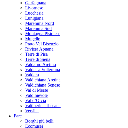
Garfagnana
Livornese
Lucchesia
Lunigiana
Maremma Nord
Maremma Sud
Montagna Pistoiese
Mugello
Prato Val Bisenzio
Riviera Apuana
Terre di Pisa
Terre di Siena
Valdarno Aretino
Valdelsa Volterrana
Valdera
Valdichiana Aretina
Valdichiana Senese
Val di Merse
Valdinievole
Val d’Orcia
Valtiberina Toscana
Versilia
Fare
Borghi più belli
Ecomusei