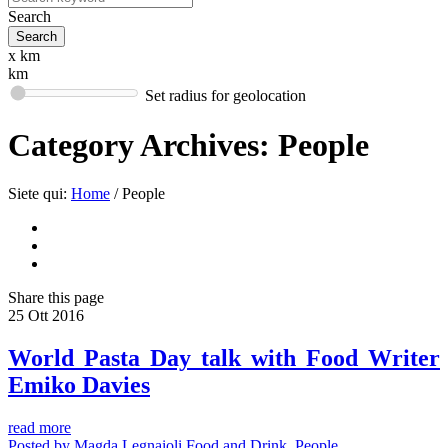
Search
x km
km
Set radius for geolocation
Category Archives:
People
Siete qui:
Home
/
People
Share
this page
25
Ott
2016
World Pasta Day talk with Food Writer
Emiko Davies
read more
Posted by
Magda Legnaioli
Food and Drink
,
People