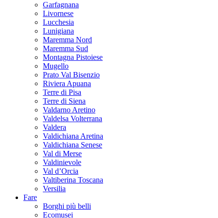
Garfagnana
Livornese
Lucchesia
Lunigiana
Maremma Nord
Maremma Sud
Montagna Pistoiese
Mugello
Prato Val Bisenzio
Riviera Apuana
Terre di Pisa
Terre di Siena
Valdarno Aretino
Valdelsa Volterrana
Valdera
Valdichiana Aretina
Valdichiana Senese
Val di Merse
Valdinievole
Val d’Orcia
Valtiberina Toscana
Versilia
Fare
Borghi più belli
Ecomusei