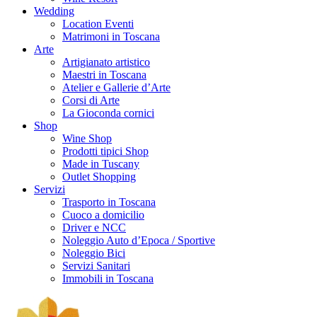
Wedding
Location Eventi
Matrimoni in Toscana
Arte
Artigianato artistico
Maestri in Toscana
Atelier e Gallerie d’Arte
Corsi di Arte
La Gioconda cornici
Shop
Wine Shop
Prodotti tipici Shop
Made in Tuscany
Outlet Shopping
Servizi
Trasporto in Toscana
Cuoco a domicilio
Driver e NCC
Noleggio Auto d’Epoca / Sportive
Noleggio Bici
Servizi Sanitari
Immobili in Toscana