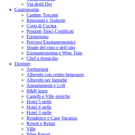
Via degli Dei
Gastronomia
Cantine Toscane
Ristoranti e Trattorie
Corsi di Cucina
Prodotti Tipici Certificati
Enoturismo
Percorsi Enogastronomici
Strade del vino e dell’olio
Enogastronomia e Wine Tour
Chef a domicilio
Dormire
Agriturismi
Alberghi con centro benessere
Alberghi per famiglie
Appartamenti e Loft
B&B lusso
Castelli e Ville storiche
Hotel 5 stelle
Hotel 4 stelle
Hotel 3 stelle
Residence e Case Vacanza
Resort e Relais
Ville
Wine Resort