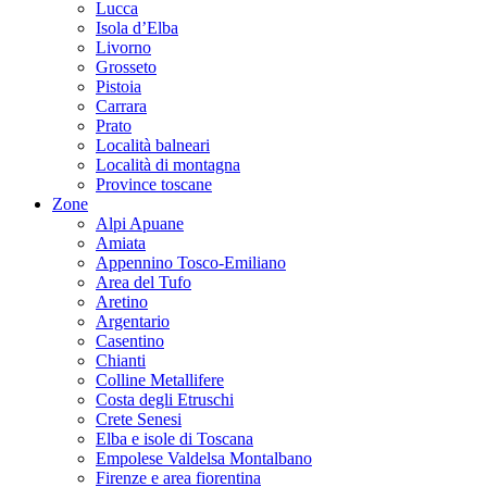
Lucca
Isola d’Elba
Livorno
Grosseto
Pistoia
Carrara
Prato
Località balneari
Località di montagna
Province toscane
Zone
Alpi Apuane
Amiata
Appennino Tosco-Emiliano
Area del Tufo
Aretino
Argentario
Casentino
Chianti
Colline Metallifere
Costa degli Etruschi
Crete Senesi
Elba e isole di Toscana
Empolese Valdelsa Montalbano
Firenze e area fiorentina