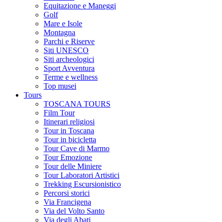
Equitazione e Maneggi
Golf
Mare e Isole
Montagna
Parchi e Riserve
Siti UNESCO
Siti archeologici
Sport Avventura
Terme e wellness
Top musei
Tours
TOSCANA TOURS
Film Tour
Itinerari religiosi
Tour in Toscana
Tour in bicicletta
Tour Cave di Marmo
Tour Emozione
Tour delle Miniere
Tour Laboratori Artistici
Trekking Escursionistico
Percorsi storici
Via Francigena
Via del Volto Santo
Via degli Abati