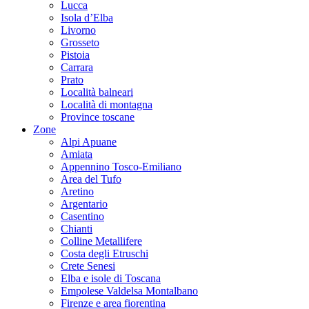
Lucca
Isola d’Elba
Livorno
Grosseto
Pistoia
Carrara
Prato
Località balneari
Località di montagna
Province toscane
Zone
Alpi Apuane
Amiata
Appennino Tosco-Emiliano
Area del Tufo
Aretino
Argentario
Casentino
Chianti
Colline Metallifere
Costa degli Etruschi
Crete Senesi
Elba e isole di Toscana
Empolese Valdelsa Montalbano
Firenze e area fiorentina