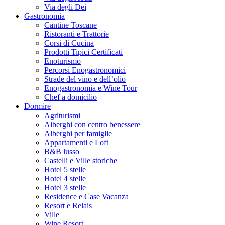
Via degli Dei
Gastronomia
Cantine Toscane
Ristoranti e Trattorie
Corsi di Cucina
Prodotti Tipici Certificati
Enoturismo
Percorsi Enogastronomici
Strade del vino e dell’olio
Enogastronomia e Wine Tour
Chef a domicilio
Dormire
Agriturismi
Alberghi con centro benessere
Alberghi per famiglie
Appartamenti e Loft
B&B lusso
Castelli e Ville storiche
Hotel 5 stelle
Hotel 4 stelle
Hotel 3 stelle
Residence e Case Vacanza
Resort e Relais
Ville
Wine Resort