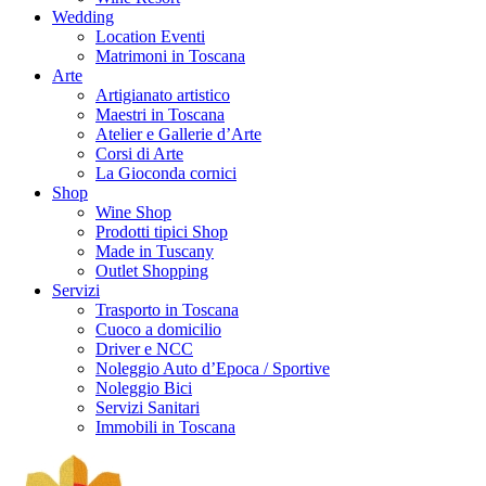
Wedding
Location Eventi
Matrimoni in Toscana
Arte
Artigianato artistico
Maestri in Toscana
Atelier e Gallerie d’Arte
Corsi di Arte
La Gioconda cornici
Shop
Wine Shop
Prodotti tipici Shop
Made in Tuscany
Outlet Shopping
Servizi
Trasporto in Toscana
Cuoco a domicilio
Driver e NCC
Noleggio Auto d’Epoca / Sportive
Noleggio Bici
Servizi Sanitari
Immobili in Toscana