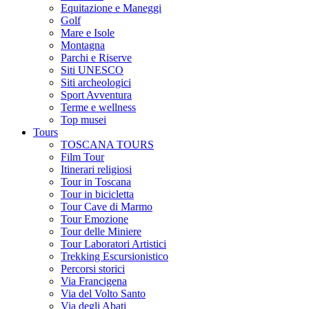
Equitazione e Maneggi
Golf
Mare e Isole
Montagna
Parchi e Riserve
Siti UNESCO
Siti archeologici
Sport Avventura
Terme e wellness
Top musei
Tours
TOSCANA TOURS
Film Tour
Itinerari religiosi
Tour in Toscana
Tour in bicicletta
Tour Cave di Marmo
Tour Emozione
Tour delle Miniere
Tour Laboratori Artistici
Trekking Escursionistico
Percorsi storici
Via Francigena
Via del Volto Santo
Via degli Abati