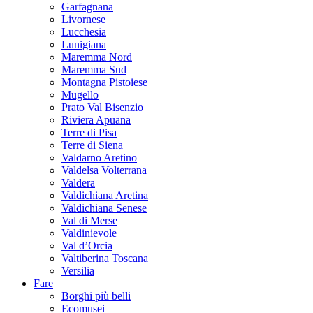
Garfagnana
Livornese
Lucchesia
Lunigiana
Maremma Nord
Maremma Sud
Montagna Pistoiese
Mugello
Prato Val Bisenzio
Riviera Apuana
Terre di Pisa
Terre di Siena
Valdarno Aretino
Valdelsa Volterrana
Valdera
Valdichiana Aretina
Valdichiana Senese
Val di Merse
Valdinievole
Val d’Orcia
Valtiberina Toscana
Versilia
Fare
Borghi più belli
Ecomusei