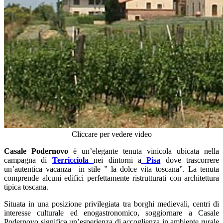
Cliccare per vedere video
Casale Podernovo
è un’elegante tenuta vinicola ubicata nella
campagna di
Terricciola
nei dintorni a
Pisa
dove trascorrere
un’autentica vacanza in stile ” la dolce vita toscana”. La tenuta
comprende alcuni edifici perfettamente ristrutturati con architettura
tipica toscana.
Situata in una posizione privilegiata tra borghi medievali, centri di
interesse culturale ed enogastronomico, soggiornare a Casale
Podernovo significa un’esperienza di accoglienza in ambiente rurale