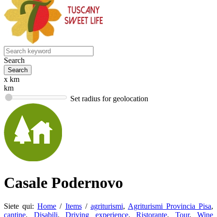
Search
x km
km
Set radius for geolocation
Casale Podernovo
Siete qui:
Home
/
Items
/
agriturismi
,
Agriturismi Provincia Pisa
,
cantine
,
Disabili
,
Driving experience
,
Ristorante
,
Tour
,
Wine