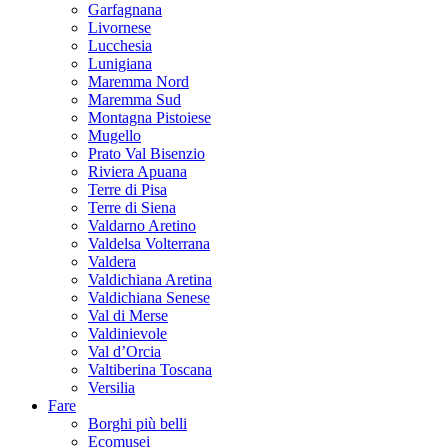
Garfagnana
Livornese
Lucchesia
Lunigiana
Maremma Nord
Maremma Sud
Montagna Pistoiese
Mugello
Prato Val Bisenzio
Riviera Apuana
Terre di Pisa
Terre di Siena
Valdarno Aretino
Valdelsa Volterrana
Valdera
Valdichiana Aretina
Valdichiana Senese
Val di Merse
Valdinievole
Val d’Orcia
Valtiberina Toscana
Versilia
Fare
Borghi più belli
Ecomusei