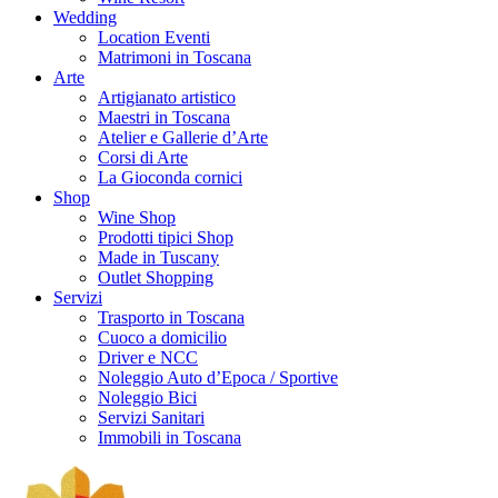
Wedding
Location Eventi
Matrimoni in Toscana
Arte
Artigianato artistico
Maestri in Toscana
Atelier e Gallerie d’Arte
Corsi di Arte
La Gioconda cornici
Shop
Wine Shop
Prodotti tipici Shop
Made in Tuscany
Outlet Shopping
Servizi
Trasporto in Toscana
Cuoco a domicilio
Driver e NCC
Noleggio Auto d’Epoca / Sportive
Noleggio Bici
Servizi Sanitari
Immobili in Toscana