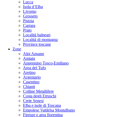
Lucca
Isola d’Elba
Livorno
Grosseto
Pistoia
Carrara
Prato
Località balneari
Località di montagna
Province toscane
Zone
Alpi Apuane
Amiata
Appennino Tosco-Emiliano
Area del Tufo
Aretino
Argentario
Casentino
Chianti
Colline Metallifere
Costa degli Etruschi
Crete Senesi
Elba e isole di Toscana
Empolese Valdelsa Montalbano
Firenze e area fiorentina