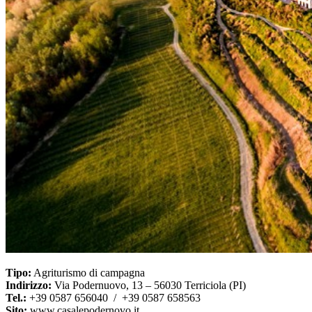
Tipo:
Agriturismo di campagna
Indirizzo:
Via Podernuovo, 13 – 56030 Terriciola (PI)
Tel.:
+39 0587 656040 / +39 0587 658563
Sito:
www.casalepodernovo.it