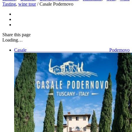
Tasting
,
wine tour
/
Casale Podernovo
Share
this page
Loading…
Casale Podernovo