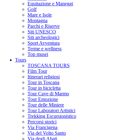
Equitazione e Maneggi
Golf
Mare e Isole
Montagna
Parchi e Riserve
Siti UNESCO
Siti archeologici
Sport Avventura
Terme e wellness
Top musei
Tours
TOSCANA TOURS
Film Tour
Itinerari religiosi
Tour in Toscana
Tour in bicicletta
Tour Cave di Marmo
Tour Emozione
Tour delle Miniere
Tour Laboratori Artistici
Trekking Escursionistico
Percorsi storici
Via Francigena
Via del Volto Santo
Via degli Abati