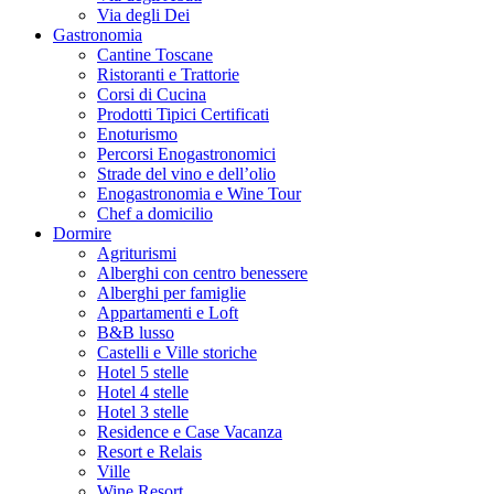
Via degli Dei
Gastronomia
Cantine Toscane
Ristoranti e Trattorie
Corsi di Cucina
Prodotti Tipici Certificati
Enoturismo
Percorsi Enogastronomici
Strade del vino e dell’olio
Enogastronomia e Wine Tour
Chef a domicilio
Dormire
Agriturismi
Alberghi con centro benessere
Alberghi per famiglie
Appartamenti e Loft
B&B lusso
Castelli e Ville storiche
Hotel 5 stelle
Hotel 4 stelle
Hotel 3 stelle
Residence e Case Vacanza
Resort e Relais
Ville
Wine Resort