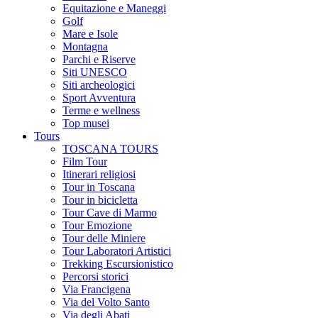
Equitazione e Maneggi
Golf
Mare e Isole
Montagna
Parchi e Riserve
Siti UNESCO
Siti archeologici
Sport Avventura
Terme e wellness
Top musei
Tours
TOSCANA TOURS
Film Tour
Itinerari religiosi
Tour in Toscana
Tour in bicicletta
Tour Cave di Marmo
Tour Emozione
Tour delle Miniere
Tour Laboratori Artistici
Trekking Escursionistico
Percorsi storici
Via Francigena
Via del Volto Santo
Via degli Abati