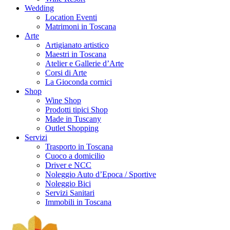
Wedding
Location Eventi
Matrimoni in Toscana
Arte
Artigianato artistico
Maestri in Toscana
Atelier e Gallerie d’Arte
Corsi di Arte
La Gioconda cornici
Shop
Wine Shop
Prodotti tipici Shop
Made in Tuscany
Outlet Shopping
Servizi
Trasporto in Toscana
Cuoco a domicilio
Driver e NCC
Noleggio Auto d’Epoca / Sportive
Noleggio Bici
Servizi Sanitari
Immobili in Toscana