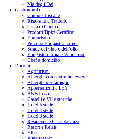
Via degli Dei
Gastronomia
Cantine Toscane
Ristoranti e Trattorie
Corsi di Cucina
Prodotti Tipici Certificati
Enoturismo
Percorsi Enogastronomici
Strade del vino e dell’olio
Enogastronomia e Wine Tour
Chef a domicilio
Dormire
Agriturismi
Alberghi con centro benessere
Alberghi per famiglie
Appartamenti e Loft
B&B lusso
Castelli e Ville storiche
Hotel 5 stelle
Hotel 4 stelle
Hotel 3 stelle
Residence e Case Vacanza
Resort e Relais
Ville
Wine Resort