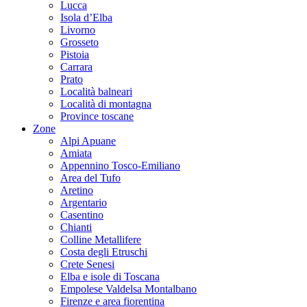
Lucca
Isola d’Elba
Livorno
Grosseto
Pistoia
Carrara
Prato
Località balneari
Località di montagna
Province toscane
Zone
Alpi Apuane
Amiata
Appennino Tosco-Emiliano
Area del Tufo
Aretino
Argentario
Casentino
Chianti
Colline Metallifere
Costa degli Etruschi
Crete Senesi
Elba e isole di Toscana
Empolese Valdelsa Montalbano
Firenze e area fiorentina