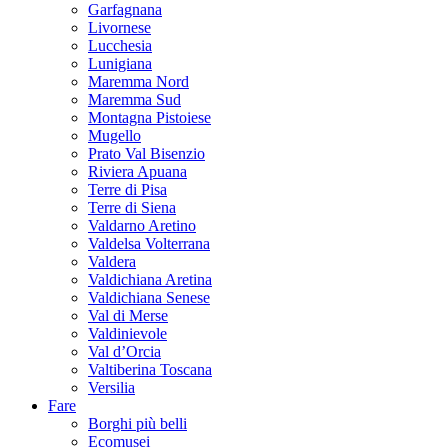
Garfagnana
Livornese
Lucchesia
Lunigiana
Maremma Nord
Maremma Sud
Montagna Pistoiese
Mugello
Prato Val Bisenzio
Riviera Apuana
Terre di Pisa
Terre di Siena
Valdarno Aretino
Valdelsa Volterrana
Valdera
Valdichiana Aretina
Valdichiana Senese
Val di Merse
Valdinievole
Val d’Orcia
Valtiberina Toscana
Versilia
Fare
Borghi più belli
Ecomusei