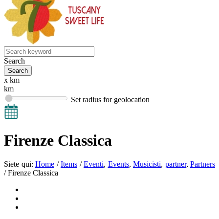
Search
x km
km
Set radius for geolocation
Firenze Classica
Siete qui:
Home
/
Items
/
Eventi
,
Events
,
Musicisti
,
partner
,
Partners
/
Firenze Classica