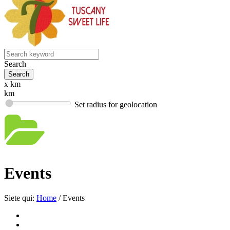
Search
x km
km
Set radius for geolocation
Events
Siete qui:
Home
/
Events