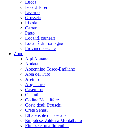
Lucca
Isola d’Elba
Livorno
Grosseto
Pistoia
Carrara
Prato
Località balneari
Località di montagna
Province toscane
Zone
Alpi Apuane
Amiata
Appennino Tosco-Emiliano
Area del Tufo
Aretino
Argentario
Casentino
Chianti
Colline Metallifere
Costa degli Etruschi
Crete Senesi
Elba e isole di Toscana
Empolese Valdelsa Montalbano
Firenze e area fiorentina