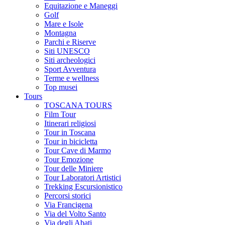
Equitazione e Maneggi
Golf
Mare e Isole
Montagna
Parchi e Riserve
Siti UNESCO
Siti archeologici
Sport Avventura
Terme e wellness
Top musei
Tours
TOSCANA TOURS
Film Tour
Itinerari religiosi
Tour in Toscana
Tour in bicicletta
Tour Cave di Marmo
Tour Emozione
Tour delle Miniere
Tour Laboratori Artistici
Trekking Escursionistico
Percorsi storici
Via Francigena
Via del Volto Santo
Via degli Abati