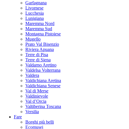
Garfagnana
Livornese
Lucchesia
Lunigiana
Maremma Nord
Maremma Sud
Montagna Pistoiese
Mugello
Prato Val Bisenzio
Riviera Apuana
Terre di Pisa
Terre di Siena
Valdarno Aretino
Valdelsa Volterrana
Valdera
Valdichiana Aretina
Valdichiana Senese
Val di Merse
Valdinievole
Val d’Orcia
Valtiberina Toscana
Versilia
Fare
Borghi più belli
Ecomusei