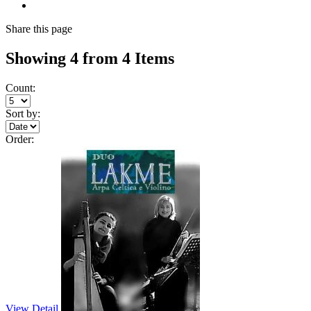
Share
this page
Showing 4 from 4 Items
Count:
Sort by:
Order:
View Detail