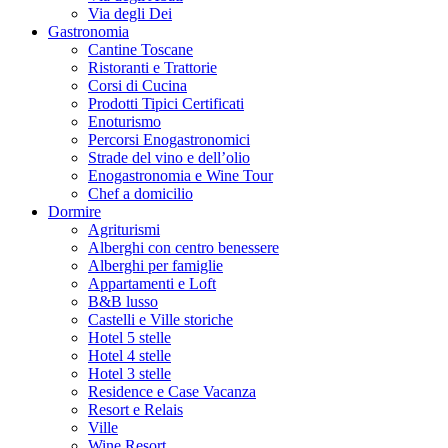
Via degli Dei
Gastronomia
Cantine Toscane
Ristoranti e Trattorie
Corsi di Cucina
Prodotti Tipici Certificati
Enoturismo
Percorsi Enogastronomici
Strade del vino e dell’olio
Enogastronomia e Wine Tour
Chef a domicilio
Dormire
Agriturismi
Alberghi con centro benessere
Alberghi per famiglie
Appartamenti e Loft
B&B lusso
Castelli e Ville storiche
Hotel 5 stelle
Hotel 4 stelle
Hotel 3 stelle
Residence e Case Vacanza
Resort e Relais
Ville
Wine Resort