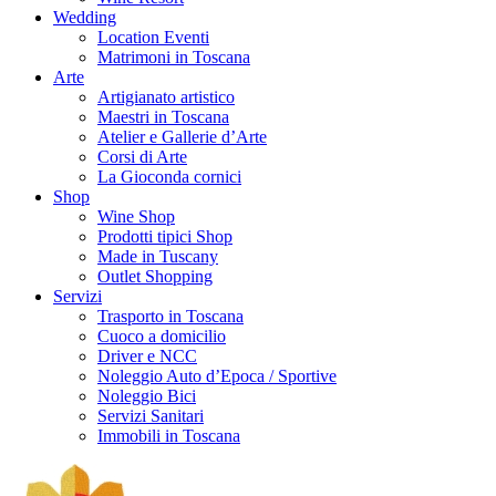
Wedding
Location Eventi
Matrimoni in Toscana
Arte
Artigianato artistico
Maestri in Toscana
Atelier e Gallerie d’Arte
Corsi di Arte
La Gioconda cornici
Shop
Wine Shop
Prodotti tipici Shop
Made in Tuscany
Outlet Shopping
Servizi
Trasporto in Toscana
Cuoco a domicilio
Driver e NCC
Noleggio Auto d’Epoca / Sportive
Noleggio Bici
Servizi Sanitari
Immobili in Toscana