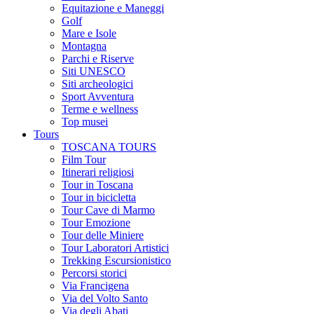
Equitazione e Maneggi
Golf
Mare e Isole
Montagna
Parchi e Riserve
Siti UNESCO
Siti archeologici
Sport Avventura
Terme e wellness
Top musei
Tours
TOSCANA TOURS
Film Tour
Itinerari religiosi
Tour in Toscana
Tour in bicicletta
Tour Cave di Marmo
Tour Emozione
Tour delle Miniere
Tour Laboratori Artistici
Trekking Escursionistico
Percorsi storici
Via Francigena
Via del Volto Santo
Via degli Abati