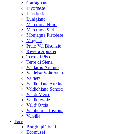
Garfagnana
Livornese
Lucchesia
Lunigiana
Maremma Nord
Maremma Sud
Montagna Pistoiese
Mugello
Prato Val Bisenzio
Riviera Apuana
Terre di Pisa
Terre di Siena
Valdarno Aretino
Valdelsa Volterrana
Valdera
Valdichiana Aretina
Valdichiana Senese
Val di Merse
Valdinievole
Val d’Orcia
Valtiberina Toscana
Versilia
Fare
Borghi più belli
Ecomusei