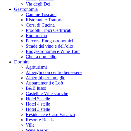
Via degli Dei
Gastronomia
Cantine Toscane
Ristoranti e Trattorie
Corsi di Cucina
Prodotti Tipici Certificati
Enoturismo
Percorsi Enogastronomici
Strade del vino e dell’olio
Enogastronomia e Wine Tour
Chef a domicilio
Dormire
Agriturismi
Alberghi con centro benessere
Alberghi per famiglie
Appartamenti e Loft
B&B lusso
Castelli e Ville storiche
Hotel 5 stelle
Hotel 4 stelle
Hotel 3 stelle
Residence e Case Vacanza
Resort e Relais
Ville
Wine Resort