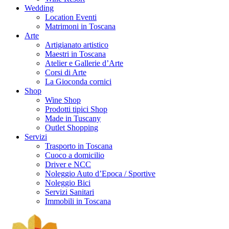
Wedding
Location Eventi
Matrimoni in Toscana
Arte
Artigianato artistico
Maestri in Toscana
Atelier e Gallerie d’Arte
Corsi di Arte
La Gioconda cornici
Shop
Wine Shop
Prodotti tipici Shop
Made in Tuscany
Outlet Shopping
Servizi
Trasporto in Toscana
Cuoco a domicilio
Driver e NCC
Noleggio Auto d’Epoca / Sportive
Noleggio Bici
Servizi Sanitari
Immobili in Toscana