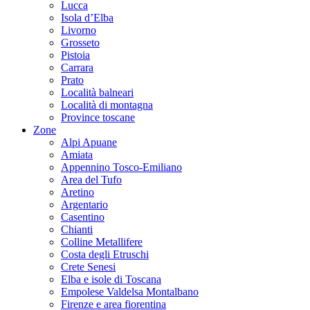
Lucca
Isola d’Elba
Livorno
Grosseto
Pistoia
Carrara
Prato
Località balneari
Località di montagna
Province toscane
Zone
Alpi Apuane
Amiata
Appennino Tosco-Emiliano
Area del Tufo
Aretino
Argentario
Casentino
Chianti
Colline Metallifere
Costa degli Etruschi
Crete Senesi
Elba e isole di Toscana
Empolese Valdelsa Montalbano
Firenze e area fiorentina