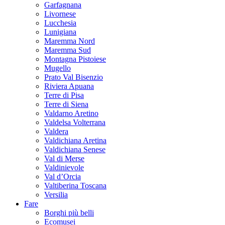
Garfagnana
Livornese
Lucchesia
Lunigiana
Maremma Nord
Maremma Sud
Montagna Pistoiese
Mugello
Prato Val Bisenzio
Riviera Apuana
Terre di Pisa
Terre di Siena
Valdarno Aretino
Valdelsa Volterrana
Valdera
Valdichiana Aretina
Valdichiana Senese
Val di Merse
Valdinievole
Val d’Orcia
Valtiberina Toscana
Versilia
Fare
Borghi più belli
Ecomusei