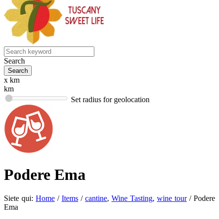
Search
x km
km
Set radius for geolocation
Podere Ema
Siete qui:
Home
/
Items
/
cantine
,
Wine Tasting
,
wine tour
/
Podere
Ema