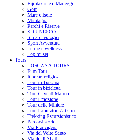
Equitazione e Maneggi
Golf
Mare e Isole
Montagna
Parchi e Riserve
Siti UNESCO
Siti archeologici
Sport Avventura
Terme e wellness
Top musei
Tours
TOSCANA TOURS
Film Tour
Itinerari religiosi
Tour in Toscana
Tour in bicicletta
Tour Cave di Marmo
Tour Emozione
Tour delle Miniere
Tour Laboratori Artistici
Trekking Escursionistico
Percorsi storici
Via Francigena
Via del Volto Santo
Via degli Abati