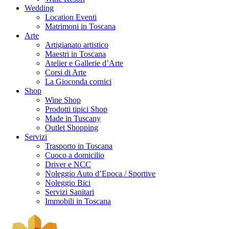
Wedding
Location Eventi
Matrimoni in Toscana
Arte
Artigianato artistico
Maestri in Toscana
Atelier e Gallerie d’Arte
Corsi di Arte
La Gioconda cornici
Shop
Wine Shop
Prodotti tipici Shop
Made in Tuscany
Outlet Shopping
Servizi
Trasporto in Toscana
Cuoco a domicilio
Driver e NCC
Noleggio Auto d’Epoca / Sportive
Noleggio Bici
Servizi Sanitari
Immobili in Toscana