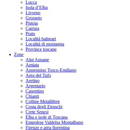
Lucca
Isola d’Elba
Livorno
Grosseto
Pistoia
Carrara
Prato
Località balneari
Località di montagna
Province toscane
Zone
Alpi Apuane
Amiata
Appennino Tosco-Emiliano
Area del Tufo
Aretino
Argentario
Casentino
Chianti
Colline Metallifere
Costa degli Etruschi
Crete Senesi
Elba e isole di Toscana
Empolese Valdelsa Montalbano
Firenze e area fiorentina