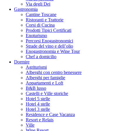
Via degli Dei
Gastronomia
Cantine Toscane
Ristoranti e Trattorie
Corsi di Cucina
Prodotti Tipici Certificati
Enoturismo
Percorsi Enogastronomici
Strade del vino e dell’olio
Enogastronomia e Wine Tour
Chef a domicilio
Dormire
Agriturismi
Alberghi con centro benessere
Alberghi per famiglie
Appartamenti e Loft
B&B lusso
Castelli e Ville storiche
Hotel 5 stelle
Hotel 4 stelle
Hotel 3 stelle
Residence e Case Vacanza
Resort e Relais
Ville
Wine Resort