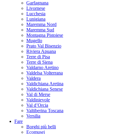
Garfagnana
Livornese
Lucchesia
Lunigiana
Maremma Nord
Maremma Sud
Montagna Pistoiese
Mugello
Prato Val Bisenzio
Riviera Apuana
Terre di Pisa
Terre di Siena
Valdarno Aretino
Valdelsa Volterrana
Valdera
Valdichiana Aretina
Valdichiana Senese
Val di Merse
Valdinievole
Val d’Orcia
Valtiberina Toscana
Versilia
Fare
Borghi più belli
Ecomusei