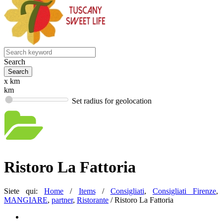
Search
x km
km
Set radius for geolocation
Ristoro La Fattoria
Siete qui:
Home
/
Items
/
Consigliati
,
Consigliati Firenze
,
MANGIARE
,
partner
,
Ristorante
/
Ristoro La Fattoria