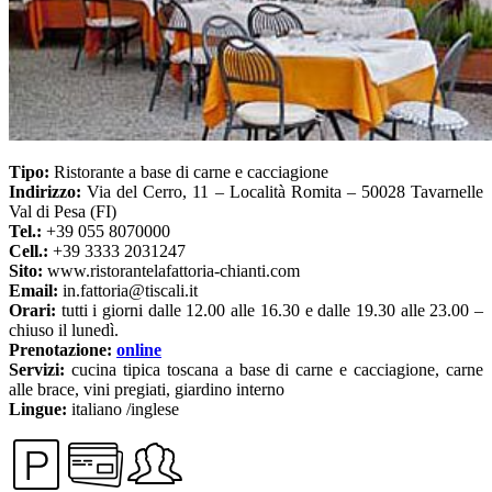
Tipo:
Ristorante a base di carne e cacciagione
Indirizzo:
Via del Cerro, 11 – Località Romita – 50028 Tavarnelle
Val di Pesa (FI)
Tel.:
+39 055 8070000
Cell.:
+39 3333 2031247
Sito:
www.ristorantelafattoria-chianti.com
Email:
in.fattoria@tiscali.it
Orari:
tutti i giorni dalle 12.00 alle 16.30 e dalle 19.30 alle 23.00 –
chiuso il lunedì.
Prenotazione:
online
Servizi:
cucina tipica toscana a base di carne e cacciagione, carne
alle brace, vini pregiati, giardino interno
Lingue:
italiano /inglese