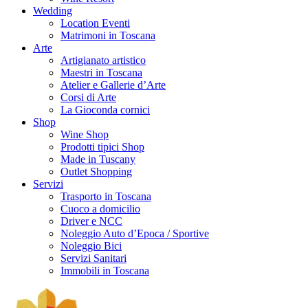
Wedding
Location Eventi
Matrimoni in Toscana
Arte
Artigianato artistico
Maestri in Toscana
Atelier e Gallerie d’Arte
Corsi di Arte
La Gioconda cornici
Shop
Wine Shop
Prodotti tipici Shop
Made in Tuscany
Outlet Shopping
Servizi
Trasporto in Toscana
Cuoco a domicilio
Driver e NCC
Noleggio Auto d’Epoca / Sportive
Noleggio Bici
Servizi Sanitari
Immobili in Toscana