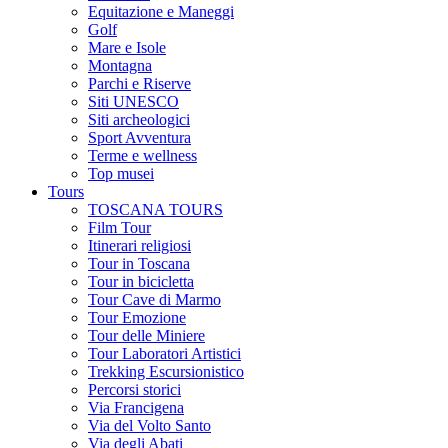
Equitazione e Maneggi
Golf
Mare e Isole
Montagna
Parchi e Riserve
Siti UNESCO
Siti archeologici
Sport Avventura
Terme e wellness
Top musei
Tours
TOSCANA TOURS
Film Tour
Itinerari religiosi
Tour in Toscana
Tour in bicicletta
Tour Cave di Marmo
Tour Emozione
Tour delle Miniere
Tour Laboratori Artistici
Trekking Escursionistico
Percorsi storici
Via Francigena
Via del Volto Santo
Via degli Abati