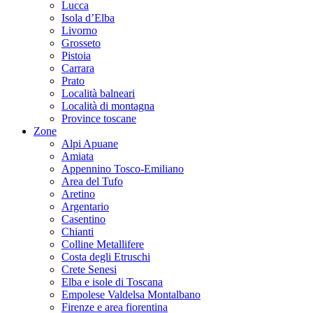
Lucca
Isola d’Elba
Livorno
Grosseto
Pistoia
Carrara
Prato
Località balneari
Località di montagna
Province toscane
Zone
Alpi Apuane
Amiata
Appennino Tosco-Emiliano
Area del Tufo
Aretino
Argentario
Casentino
Chianti
Colline Metallifere
Costa degli Etruschi
Crete Senesi
Elba e isole di Toscana
Empolese Valdelsa Montalbano
Firenze e area fiorentina