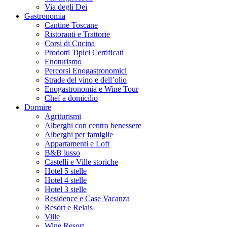
Via degli Dei
Gastronomia
Cantine Toscane
Ristoranti e Trattorie
Corsi di Cucina
Prodotti Tipici Certificati
Enoturismo
Percorsi Enogastronomici
Strade del vino e dell’olio
Enogastronomia e Wine Tour
Chef a domicilio
Dormire
Agriturismi
Alberghi con centro benessere
Alberghi per famiglie
Appartamenti e Loft
B&B lusso
Castelli e Ville storiche
Hotel 5 stelle
Hotel 4 stelle
Hotel 3 stelle
Residence e Case Vacanza
Resort e Relais
Ville
Wine Resort