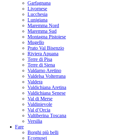
Garfagnana
Livornese
Lucchesia
Lunigiana
Maremma Nord
Maremma Sud
Montagna Pistoiese
Mugello
Prato Val Bisenzio
Riviera Apuana
Terre di Pisa
Terre di Siena
Valdarno Aretino
Valdelsa Volterrana
Valdera
Valdichiana Aretina
Valdichiana Senese
Val di Merse
Valdinievole
Val d’Orcia
Valtiberina Toscana
Versilia
Fare
Borghi più belli
Ecomusei