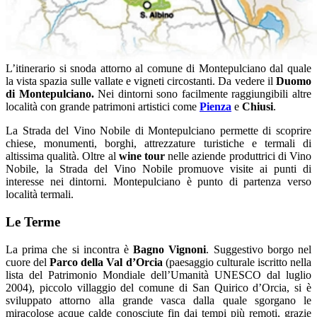
L’itinerario si snoda attorno al comune di Montepulciano dal quale
la vista spazia sulle vallate e vigneti circostanti. Da vedere il
Duomo
di Montepulciano.
Nei dintorni sono facilmente raggiungibili altre
località con grande patrimoni artistici come
Pienza
e
Chiusi
.
La Strada del Vino Nobile di Montepulciano permette di scoprire
chiese, monumenti, borghi, attrezzature turistiche e termali di
altissima qualità. Oltre al
wine tour
nelle aziende produttrici di Vino
Nobile, la Strada del Vino Nobile promuove visite ai punti di
interesse nei dintorni. Montepulciano è punto di partenza verso
località termali.
Le Terme
La prima che si incontra è
Bagno Vignoni
. Suggestivo borgo nel
cuore del
Parco della Val d’Orcia
(paesaggio culturale iscritto nella
lista del Patrimonio Mondiale dell’Umanità UNESCO dal luglio
2004), piccolo villaggio del comune di San Quirico d’Orcia, si è
sviluppato attorno alla grande vasca dalla quale sgorgano le
miracolose acque calde conosciute fin dai tempi più remoti, grazie