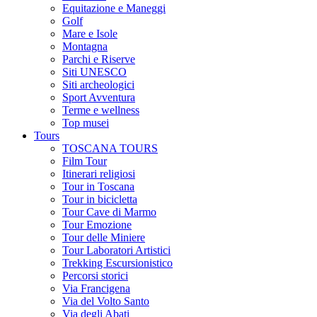
Equitazione e Maneggi
Golf
Mare e Isole
Montagna
Parchi e Riserve
Siti UNESCO
Siti archeologici
Sport Avventura
Terme e wellness
Top musei
Tours
TOSCANA TOURS
Film Tour
Itinerari religiosi
Tour in Toscana
Tour in bicicletta
Tour Cave di Marmo
Tour Emozione
Tour delle Miniere
Tour Laboratori Artistici
Trekking Escursionistico
Percorsi storici
Via Francigena
Via del Volto Santo
Via degli Abati