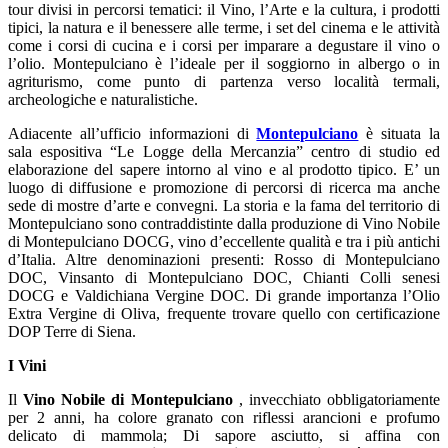
tour divisi in percorsi tematici: il Vino, l’Arte e la cultura, i prodotti
tipici, la natura e il benessere alle terme, i set del cinema e le attività
come i corsi di cucina e i corsi per imparare a degustare il vino o
l’olio. Montepulciano è l’ideale per il soggiorno in albergo o in
agriturismo, come punto di partenza verso località termali,
archeologiche e naturalistiche.
Adiacente all’ufficio informazioni di
Montepulciano
è situata la
sala espositiva “Le Logge della Mercanzia” centro di studio ed
elaborazione del sapere intorno al vino e al prodotto tipico. E’ un
luogo di diffusione e promozione di percorsi di ricerca ma anche
sede di mostre d’arte e convegni. La storia e la fama del territorio di
Montepulciano sono contraddistinte dalla produzione di Vino Nobile
di Montepulciano DOCG, vino d’eccellente qualità e tra i più antichi
d’Italia. Altre denominazioni presenti: Rosso di Montepulciano
DOC, Vinsanto di Montepulciano DOC, Chianti Colli senesi
DOCG e Valdichiana Vergine DOC. Di grande importanza l’Olio
Extra Vergine di Oliva, frequente trovare quello con certificazione
DOP Terre di Siena.
I Vini
Il
Vino Nobile di Montepulciano
, invecchiato obbligatoriamente
per 2 anni, ha colore granato con riflessi arancioni e profumo
delicato di mammola; Di sapore asciutto, si affina con