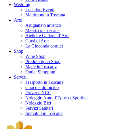
Wedding
Location Eventi
Matrimoni in Toscana
Arte
Artigianato artistico
Maestri in Toscana
Atelier e Gallerie d’Arte
Corsi di Arte
La Gioconda cornici
Shop
Wine Shop
Prodotti tipici Shop
Made in Tuscany
Outlet Shopping
Servizi
Trasporto in Toscana
Cuoco a domicilio
Driver e NCC
Noleggio Auto d’Epoca / Sportive
Noleggio Bici
Servizi Sanitari
Immobili in Toscana