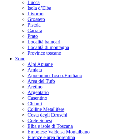
Lucca
Isola d’Elba
Livorno
Grosseto
Pistoia
Carrara
Prato
Località balneari
Località di montagna
Province toscane
Zone
Alpi Apuane
Amiata
Appennino Tosco-Emiliano
Area del Tufo
Aretino
Argentario
Casentino
Chianti
Colline Metallifere
Costa degli Etruschi
Crete Senesi
Elba e isole di Toscana
Empolese Valdelsa Montalbano
Firenze e area fiorentina