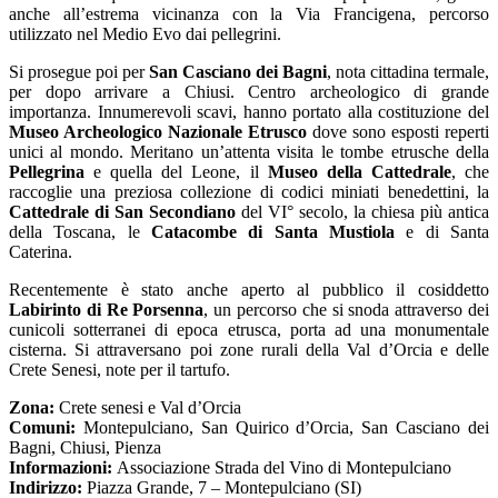
anche all’estrema vicinanza con la Via Francigena, percorso
utilizzato nel Medio Evo dai pellegrini.
Si prosegue poi per
San Casciano dei Bagni
, nota cittadina termale,
per dopo arrivare a Chiusi. Centro archeologico di grande
importanza. Innumerevoli scavi, hanno portato alla costituzione del
Museo Archeologico Nazionale Etrusco
dove sono esposti reperti
unici al mondo. Meritano un’attenta visita le tombe etrusche della
Pellegrina
e quella del Leone, il
Museo della Cattedrale
, che
raccoglie una preziosa collezione di codici miniati benedettini, la
Cattedrale di San Secondiano
del VI° secolo, la chiesa più antica
della Toscana, le
Catacombe di Santa Mustiola
e di Santa
Caterina.
Recentemente è stato anche aperto al pubblico il cosiddetto
Labirinto di Re Porsenna
, un percorso che si snoda attraverso dei
cunicoli sotterranei di epoca etrusca, porta ad una monumentale
cisterna. Si attraversano poi zone rurali della Val d’Orcia e delle
Crete Senesi, note per il tartufo.
Zona:
Crete senesi e Val d’Orcia
Comuni:
Montepulciano, San Quirico d’Orcia, San Casciano dei
Bagni, Chiusi, Pienza
Informazioni:
Associazione Strada del Vino di Montepulciano
Indirizzo:
Piazza Grande, 7 – Montepulciano (SI)