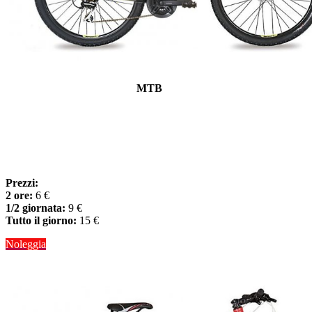
MTB
Prezzi:
2 ore:
6 €
1/2 giornata:
9 €
Tutto il giorno:
15 €
Noleggia