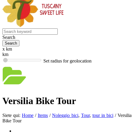
Search
x km
km
Set radius for geolocation
Versilia Bike Tour
Siete qui:
Home
/
Items
/
Noleggio bici
,
Tour
,
tour in bici
/
Versilia
Bike Tour