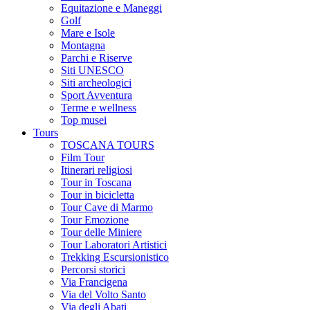
Equitazione e Maneggi
Golf
Mare e Isole
Montagna
Parchi e Riserve
Siti UNESCO
Siti archeologici
Sport Avventura
Terme e wellness
Top musei
Tours
TOSCANA TOURS
Film Tour
Itinerari religiosi
Tour in Toscana
Tour in bicicletta
Tour Cave di Marmo
Tour Emozione
Tour delle Miniere
Tour Laboratori Artistici
Trekking Escursionistico
Percorsi storici
Via Francigena
Via del Volto Santo
Via degli Abati