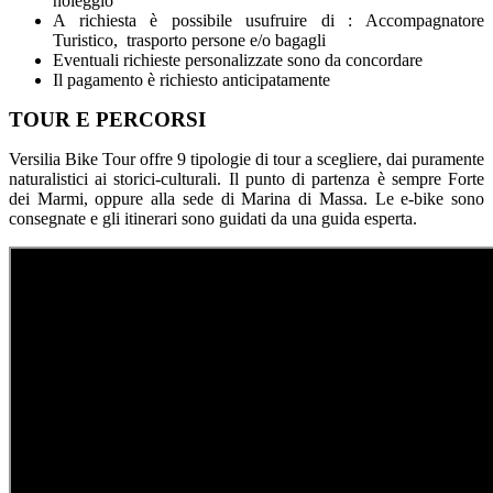
noleggio
A richiesta è possibile usufruire di : Accompagnatore
Turistico, trasporto persone e/o bagagli
Eventuali richieste personalizzate sono da concordare
Il pagamento è richiesto anticipatamente
TOUR E PERCORSI
Versilia Bike Tour offre 9 tipologie di tour a scegliere, dai puramente
naturalistici ai storici-culturali. Il punto di partenza è sempre Forte
dei Marmi, oppure alla sede di Marina di Massa. Le e-bike sono
consegnate e gli itinerari sono guidati da una guida esperta.