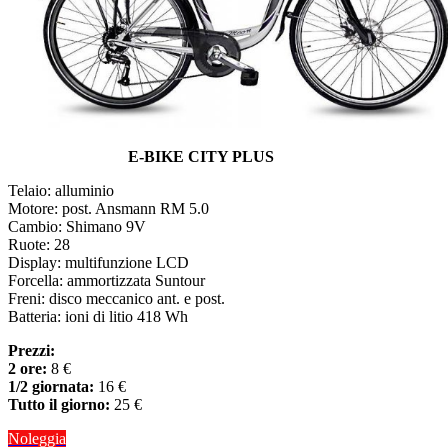
E-BIKE CITY PLUS
Telaio: alluminio
Motore: post. Ansmann RM 5.0
Cambio: Shimano 9V
Ruote: 28
Display: multifunzione LCD
Forcella: ammortizzata Suntour
Freni: disco meccanico ant. e post.
Batteria: ioni di litio 418 Wh
Prezzi:
2 ore:
8 €
1/2 giornata:
16 €
Tutto il giorno:
25 €
Noleggia