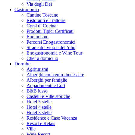
Via degli Dei
Gastronomia
Cantine Toscane
Ristoranti e Trattorie
Corsi di Cucina
Prodotti Tipici Certificati
Enoturismo
Percorsi Enogastronomici
Strade del vino e dell’olio
Enogastronomia e Wine Tour
Chef a domicilio
Dormire
Agriturismi
Alberghi con centro benessere
Alberghi per famiglie
Appartamenti e Loft
B&B lusso
Castelli e Ville storiche
Hotel 5 stelle
Hotel 4 stelle
Hotel 3 stelle
Residence e Case Vacanza
Resort e Relais
Ville
Wine Resort