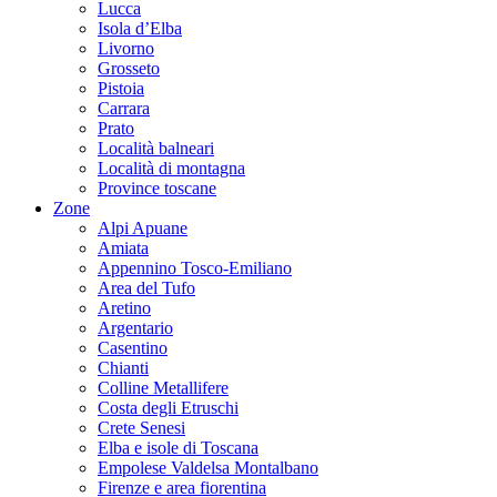
Lucca
Isola d’Elba
Livorno
Grosseto
Pistoia
Carrara
Prato
Località balneari
Località di montagna
Province toscane
Zone
Alpi Apuane
Amiata
Appennino Tosco-Emiliano
Area del Tufo
Aretino
Argentario
Casentino
Chianti
Colline Metallifere
Costa degli Etruschi
Crete Senesi
Elba e isole di Toscana
Empolese Valdelsa Montalbano
Firenze e area fiorentina