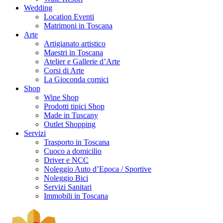
Wedding
Location Eventi
Matrimoni in Toscana
Arte
Artigianato artistico
Maestri in Toscana
Atelier e Gallerie d’Arte
Corsi di Arte
La Gioconda cornici
Shop
Wine Shop
Prodotti tipici Shop
Made in Tuscany
Outlet Shopping
Servizi
Trasporto in Toscana
Cuoco a domicilio
Driver e NCC
Noleggio Auto d’Epoca / Sportive
Noleggio Bici
Servizi Sanitari
Immobili in Toscana