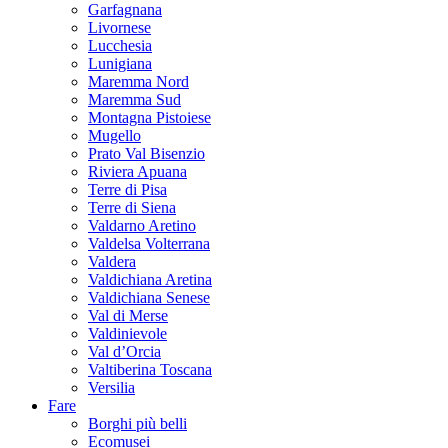
Garfagnana
Livornese
Lucchesia
Lunigiana
Maremma Nord
Maremma Sud
Montagna Pistoiese
Mugello
Prato Val Bisenzio
Riviera Apuana
Terre di Pisa
Terre di Siena
Valdarno Aretino
Valdelsa Volterrana
Valdera
Valdichiana Aretina
Valdichiana Senese
Val di Merse
Valdinievole
Val d’Orcia
Valtiberina Toscana
Versilia
Fare
Borghi più belli
Ecomusei