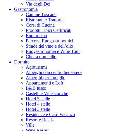
Via degli Dei
Gastronomia
Cantine Toscane
Ristoranti e Trattorie
Corsi di Cucina
Prodotti Tipici Certificati
Enoturismo
Percorsi Enogastronomici
Strade del vino e dell’olio
Enogastronomia e Wine Tour
Chef a domicilio
Dormire
Agriturismi
Alberghi con centro benessere
Alberghi per famiglie
Appartamenti e Loft
B&B lusso
Castelli e Ville storiche
Hotel 5 stelle
Hotel 4 stelle
Hotel 3 stelle
Residence e Case Vacanza
Resort e Relais
Ville
Wine Resort