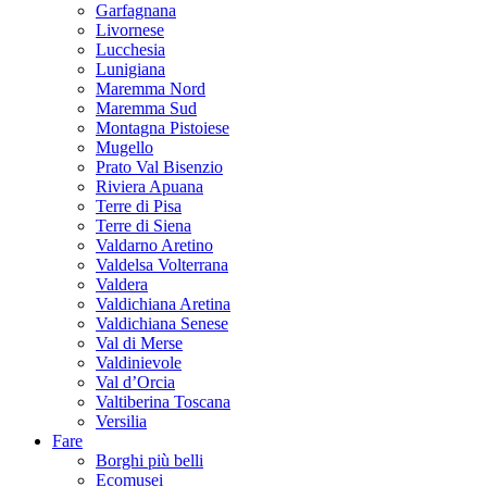
Garfagnana
Livornese
Lucchesia
Lunigiana
Maremma Nord
Maremma Sud
Montagna Pistoiese
Mugello
Prato Val Bisenzio
Riviera Apuana
Terre di Pisa
Terre di Siena
Valdarno Aretino
Valdelsa Volterrana
Valdera
Valdichiana Aretina
Valdichiana Senese
Val di Merse
Valdinievole
Val d’Orcia
Valtiberina Toscana
Versilia
Fare
Borghi più belli
Ecomusei