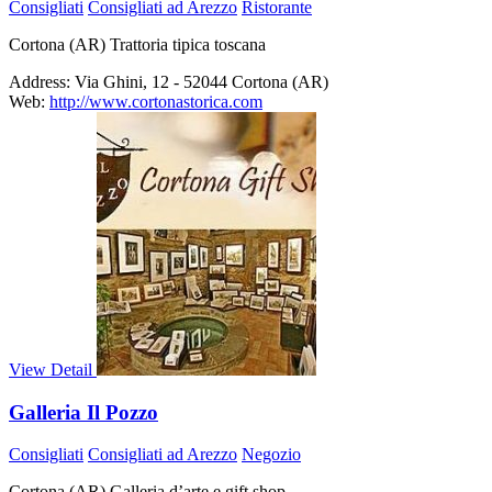
Consigliati
Consigliati ad Arezzo
Ristorante
Cortona (AR) Trattoria tipica toscana
Address:
Via Ghini, 12 - 52044 Cortona (AR)
Web:
http://www.cortonastorica.com
View Detail
Galleria Il Pozzo
Consigliati
Consigliati ad Arezzo
Negozio
Cortona (AR) Galleria d’arte e gift shop