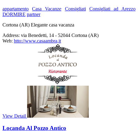
appartamento
Casa Vacanze
Consigliati
Consigliati ad Arezzo
DORMIRE
partner
Cortona (AR) Elegante casa vacanza
Address:
via Benedetti, 14 - 52044 Cortona (AR)
Web:
htto://www.casaambra,it
View Detail
Locanda Al Pozzo Antico