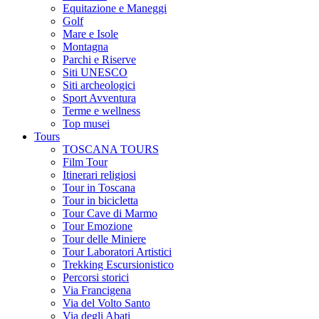
Equitazione e Maneggi
Golf
Mare e Isole
Montagna
Parchi e Riserve
Siti UNESCO
Siti archeologici
Sport Avventura
Terme e wellness
Top musei
Tours
TOSCANA TOURS
Film Tour
Itinerari religiosi
Tour in Toscana
Tour in bicicletta
Tour Cave di Marmo
Tour Emozione
Tour delle Miniere
Tour Laboratori Artistici
Trekking Escursionistico
Percorsi storici
Via Francigena
Via del Volto Santo
Via degli Abati