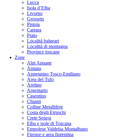
Lucca
Isola d’Elba
Livorno
Grosseto
Pistoia
Carrara
Prato
Località balneari
Località di montagna
Province toscane
Zone
Alpi Apuane
Amiata
Appennino Tosco-Emiliano
Area del Tufo
Aretino
Argentario
Casentino
Chianti
Colline Metallifere
Costa degli Etruschi
Crete Senesi
Elba e isole di Toscana
Empolese Valdelsa Montalbano
Firenze e area fiorentina