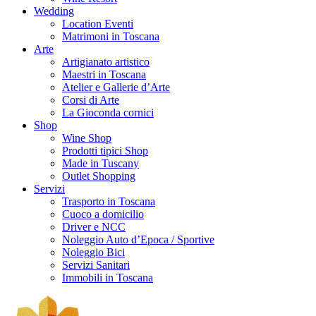
Wedding
Location Eventi
Matrimoni in Toscana
Arte
Artigianato artistico
Maestri in Toscana
Atelier e Gallerie d’Arte
Corsi di Arte
La Gioconda cornici
Shop
Wine Shop
Prodotti tipici Shop
Made in Tuscany
Outlet Shopping
Servizi
Trasporto in Toscana
Cuoco a domicilio
Driver e NCC
Noleggio Auto d’Epoca / Sportive
Noleggio Bici
Servizi Sanitari
Immobili in Toscana