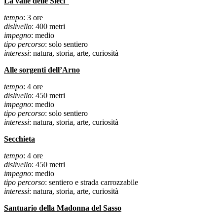
La valle delle Sieci
tempo
: 3 ore
dislivello
: 400 metri
impegno
: medio
tipo percorso
: solo sentiero
interessi
: natura, storia, arte, curiosità
Alle sorgenti dell’Arno
tempo
: 4 ore
dislivello
: 450 metri
impegno
: medio
tipo percorso
: solo sentiero
interessi
: natura, storia, arte, curiosità
Secchieta
tempo
: 4 ore
dislivello
: 450 metri
impegno
: medio
tipo percorso
: sentiero e strada carrozzabile
interessi
: natura, storia, arte, curiosità
Santuario della Madonna del Sasso