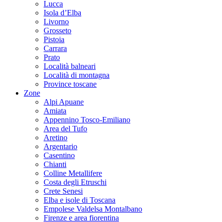
Lucca
Isola d’Elba
Livorno
Grosseto
Pistoia
Carrara
Prato
Località balneari
Località di montagna
Province toscane
Zone
Alpi Apuane
Amiata
Appennino Tosco-Emiliano
Area del Tufo
Aretino
Argentario
Casentino
Chianti
Colline Metallifere
Costa degli Etruschi
Crete Senesi
Elba e isole di Toscana
Empolese Valdelsa Montalbano
Firenze e area fiorentina