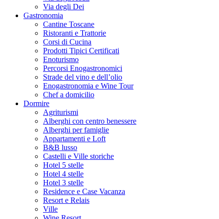
Via degli Dei
Gastronomia
Cantine Toscane
Ristoranti e Trattorie
Corsi di Cucina
Prodotti Tipici Certificati
Enoturismo
Percorsi Enogastronomici
Strade del vino e dell’olio
Enogastronomia e Wine Tour
Chef a domicilio
Dormire
Agriturismi
Alberghi con centro benessere
Alberghi per famiglie
Appartamenti e Loft
B&B lusso
Castelli e Ville storiche
Hotel 5 stelle
Hotel 4 stelle
Hotel 3 stelle
Residence e Case Vacanza
Resort e Relais
Ville
Wine Resort