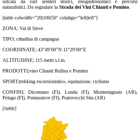
solcata da vari sentieri storici, enogastronomici e percorsi
naturalistici. Da segnalare la
Strada dei Vini Chianti e Pomino
.
[table colwidth=”20|100|50″ colalign=”left|left”]
ZONA; Val di Sieve
TIPO; cittadina di campagna
COORDINATE; 43°49′00″N 11°29′00″E
ALTITUDINE; 115 metri s.l.m.
PRODOTTI;vino Chianti Rufina e Pomino
SPORT;trekking escursionistico, equitazione, ciclismo
CONFINI; Dicomano (FI), Londa (FI), Montemignaio (AR),
Pelago (FI), Pontassieve (FI), Pratovecchi Stia (AR)
[/table]