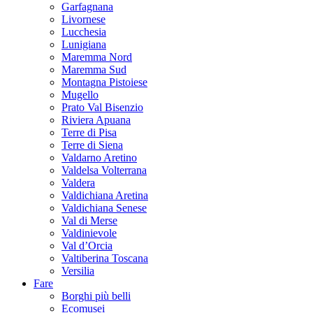
Garfagnana
Livornese
Lucchesia
Lunigiana
Maremma Nord
Maremma Sud
Montagna Pistoiese
Mugello
Prato Val Bisenzio
Riviera Apuana
Terre di Pisa
Terre di Siena
Valdarno Aretino
Valdelsa Volterrana
Valdera
Valdichiana Aretina
Valdichiana Senese
Val di Merse
Valdinievole
Val d’Orcia
Valtiberina Toscana
Versilia
Fare
Borghi più belli
Ecomusei