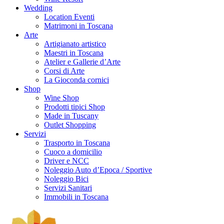
Wedding
Location Eventi
Matrimoni in Toscana
Arte
Artigianato artistico
Maestri in Toscana
Atelier e Gallerie d’Arte
Corsi di Arte
La Gioconda cornici
Shop
Wine Shop
Prodotti tipici Shop
Made in Tuscany
Outlet Shopping
Servizi
Trasporto in Toscana
Cuoco a domicilio
Driver e NCC
Noleggio Auto d’Epoca / Sportive
Noleggio Bici
Servizi Sanitari
Immobili in Toscana