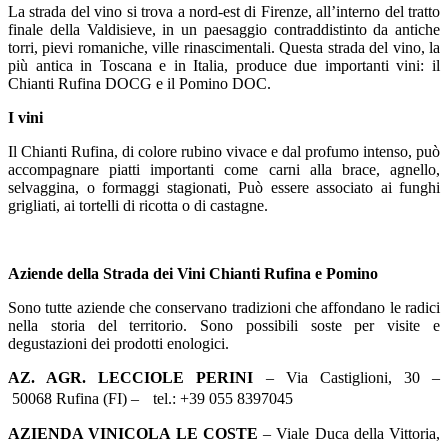
La strada del vino si trova a nord-est di Firenze, all’interno del tratto
finale della Valdisieve, in un paesaggio contraddistinto da antiche
torri, pievi romaniche, ville rinascimentali. Questa strada del vino, la
più antica in Toscana e in Italia, produce due importanti vini: il
Chianti Rufina DOCG e il Pomino DOC.
I vini
Il Chianti Rufina, di colore rubino vivace e dal profumo intenso, può
accompagnare piatti importanti come carni alla brace, agnello,
selvaggina, o formaggi stagionati, Può essere associato ai funghi
grigliati, ai tortelli di ricotta o di castagne.
Aziende della Strada dei Vini Chianti Rufina e Pomino
Sono tutte aziende che conservano tradizioni che affondano le radici
nella storia del territorio. Sono possibili soste per visite e
degustazioni dei prodotti enologici.
AZ. AGR. LECCIOLE PERINI
– Via Castiglioni, 30 –
50068 Rufina (FI) – tel.: +39 055 8397045
AZIENDA VINICOLA LE COSTE
– Viale Duca della Vittoria,