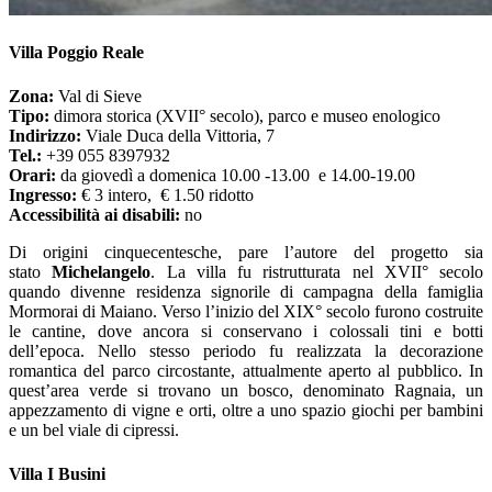
Villa Poggio Reale
Zona:
Val di Sieve
Tipo:
dimora storica (XVII° secolo), parco e museo enologico
Indirizzo:
Viale Duca della Vittoria, 7
Tel.:
+39 055 8397932
Orari:
da giovedì a domenica 10.00 -13.00 e 14.00-19.00
Ingresso:
€ 3 intero, € 1.50 ridotto
Accessibilità ai disabili:
no
Di origini cinquecentesche, pare l’autore del progetto sia
stato
Michelangelo
. La villa fu ristrutturata nel XVII° secolo
quando divenne residenza signorile di campagna della famiglia
Mormorai di Maiano. Verso l’inizio del XIX° secolo furono costruite
le cantine, dove ancora si conservano i colossali tini e botti
dell’epoca. Nello stesso periodo fu realizzata la decorazione
romantica del parco circostante, attualmente aperto al pubblico. In
quest’area verde si trovano un bosco, denominato Ragnaia, un
appezzamento di vigne e orti, oltre a uno spazio giochi per bambini
e un bel viale di cipressi.
Villa I Busini