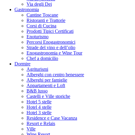
Via degli Dei
Gastronomia
Cantine Toscane
Ristoranti e Trattorie
Corsi di Cucina
Prodotti Tipici Certificati
Enoturismo
Percorsi Enogastronomici
Strade del vino e dell’olio
Enogastronomia e Wine Tour
Chef a domicilio
Dormire
Agriturismi
Alberghi con centro benessere
Alberghi per famiglie
Appartamenti e Loft
B&B lusso
Castelli e Ville storiche
Hotel 5 stelle
Hotel 4 stelle
Hotel 3 stelle
Residence e Case Vacanza
Resort e Relais
Ville
Wine Resort