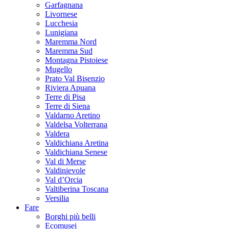
Garfagnana
Livornese
Lucchesia
Lunigiana
Maremma Nord
Maremma Sud
Montagna Pistoiese
Mugello
Prato Val Bisenzio
Riviera Apuana
Terre di Pisa
Terre di Siena
Valdarno Aretino
Valdelsa Volterrana
Valdera
Valdichiana Aretina
Valdichiana Senese
Val di Merse
Valdinievole
Val d’Orcia
Valtiberina Toscana
Versilia
Fare
Borghi più belli
Ecomusei