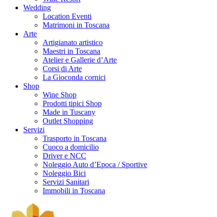
Wedding
Location Eventi
Matrimoni in Toscana
Arte
Artigianato artistico
Maestri in Toscana
Atelier e Gallerie d’Arte
Corsi di Arte
La Gioconda cornici
Shop
Wine Shop
Prodotti tipici Shop
Made in Tuscany
Outlet Shopping
Servizi
Trasporto in Toscana
Cuoco a domicilio
Driver e NCC
Noleggio Auto d’Epoca / Sportive
Noleggio Bici
Servizi Sanitari
Immobili in Toscana