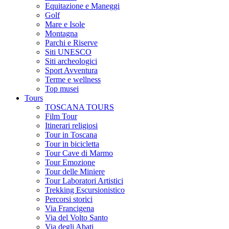
Equitazione e Maneggi
Golf
Mare e Isole
Montagna
Parchi e Riserve
Siti UNESCO
Siti archeologici
Sport Avventura
Terme e wellness
Top musei
Tours
TOSCANA TOURS
Film Tour
Itinerari religiosi
Tour in Toscana
Tour in bicicletta
Tour Cave di Marmo
Tour Emozione
Tour delle Miniere
Tour Laboratori Artistici
Trekking Escursionistico
Percorsi storici
Via Francigena
Via del Volto Santo
Via degli Abati