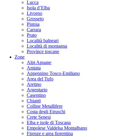
Lucca
Isola d’Elba
Livorno
Grosseto
Pistoia
Carrara
Prato
Località balneari
Località di montagna
Province toscane
Zone
Alpi Apuane
Amiata
Appennino Tosco-Emiliano
Area del Tufo
Aretino
Argentario
Casentino
Chianti
Colline Metallifere
Costa degli Etruschi
Crete Senesi
Elba e isole di Toscana
Empolese Valdelsa Montalbano
Firenze e area fiorentina