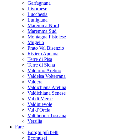
Garfagnana
Livornese
Lucchesia
Lunigiana
Maremma Nord
Maremma Sud
Montagna Pistoiese
Mugello
Prato Val Bisenzio
Riviera Apuana
Terre di Pisa
Terre di Siena
Valdarno Aretino
Valdelsa Volterrana
Valdera
Valdichiana Aretina
Valdichiana Senese
Val di Merse
Valdinievole
Val d’Orcia
Valtiberina Toscana
Versilia
Fare
Borghi più belli
Ecomusei