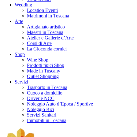
Wedding
Location Eventi
Matrimoni in Toscana
Arte
Artigianato artistico
Maestri in Toscana
Atelier e Gallerie d’Arte
Corsi di Arte
La Gioconda cornici
Shop
Wine Shop
Prodotti tipici Shop
Made in Tuscany
Outlet Shopping
Servizi
Trasporto in Toscana
Cuoco a domicilio
Driver e NCC
Noleggio Auto d’Epoca / Sportive
Noleggio Bici
Servizi Sanitari
Immobili in Toscana