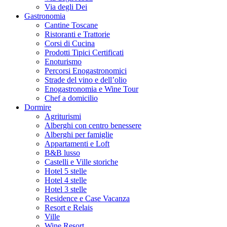
Via degli Dei
Gastronomia
Cantine Toscane
Ristoranti e Trattorie
Corsi di Cucina
Prodotti Tipici Certificati
Enoturismo
Percorsi Enogastronomici
Strade del vino e dell’olio
Enogastronomia e Wine Tour
Chef a domicilio
Dormire
Agriturismi
Alberghi con centro benessere
Alberghi per famiglie
Appartamenti e Loft
B&B lusso
Castelli e Ville storiche
Hotel 5 stelle
Hotel 4 stelle
Hotel 3 stelle
Residence e Case Vacanza
Resort e Relais
Ville
Wine Resort