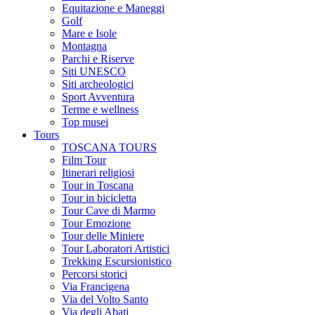
Equitazione e Maneggi
Golf
Mare e Isole
Montagna
Parchi e Riserve
Siti UNESCO
Siti archeologici
Sport Avventura
Terme e wellness
Top musei
Tours
TOSCANA TOURS
Film Tour
Itinerari religiosi
Tour in Toscana
Tour in bicicletta
Tour Cave di Marmo
Tour Emozione
Tour delle Miniere
Tour Laboratori Artistici
Trekking Escursionistico
Percorsi storici
Via Francigena
Via del Volto Santo
Via degli Abati