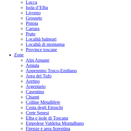
Lucca
Isola d’Elba
Livorno
Grosseto
Pistoia
Carrara
Prato
Località balneari
Località di montagna
Province toscane
Zone
Alpi Apuane
Amiata
Appennino Tosco-Emiliano
Area del Tufo
Aretino
Argentario
Casentino
Chianti
Colline Metallifere
Costa degli Etruschi
Crete Senesi
Elba e isole di Toscana
Empolese Valdelsa Montalbano
Firenze e area fiorentina