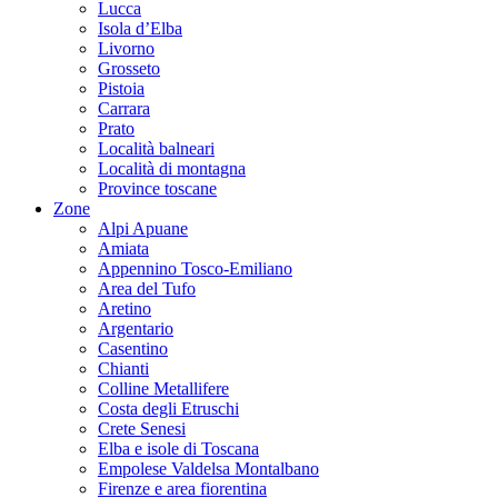
Lucca
Isola d’Elba
Livorno
Grosseto
Pistoia
Carrara
Prato
Località balneari
Località di montagna
Province toscane
Zone
Alpi Apuane
Amiata
Appennino Tosco-Emiliano
Area del Tufo
Aretino
Argentario
Casentino
Chianti
Colline Metallifere
Costa degli Etruschi
Crete Senesi
Elba e isole di Toscana
Empolese Valdelsa Montalbano
Firenze e area fiorentina