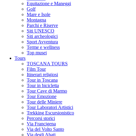
Equitazione e Maneggi
Golf
Mare e Isole
Montagna
Parchi e Riserve
Siti UNESCO
Siti archeologici
Sport Avventura
Terme e wellness
Top musei
Tours
TOSCANA TOURS
Film Tour
Itinerari religiosi
Tour in Toscana
Tour in bicicletta
Tour Cave di Marmo
Tour Emozione
Tour delle Miniere
Tour Laboratori Artistici
Trekking Escursionistico
Percorsi storici
Via Francigena
Via del Volto Santo
Via degli Abati