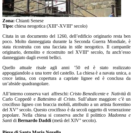
Zona:
Chianti Senese
Tipo:
chiesa neogotica (XIII°-XVIII° secolo)
Citata in un documento del 1260, dell’edificio originario resta ben
poco. Molto danneggiata durante la Seconda Guerra Mondiale, è
stata ricostruita con una facciata in stile neogotico. Il campanile
originario, demolito e ricostruito nel XVIII° secolo, fu anch’esso
danneggiato dagli eventi bellici.
Quello attuale risale agli anni ’50 ed è stato realizzato
appoggiandolo a una torre del castello. La chiesa è a navata unica, a
croce latina, con copertura a capriate lignee ed è conclusa da
un’abside quadrangolare.
All’interno conserva vari affreschi:
Cristo Benedicente
e
Natività
di
Carlo Coppedè e
Battesimo di Cristo
. Sull’altare maggiore c’è un
crocifisso ligneo con braccia mobili, attribuito a un artista fiorentino
del XV° secolo. Questo crocifisso è da secoli oggetto di venerazione
popolare. Nella chiesa si conserva anche il polittico
Madonna e
Santi
di
Bernardo Daddi
(metà del XIV° secolo).
Pieve di Santa Maria Novella