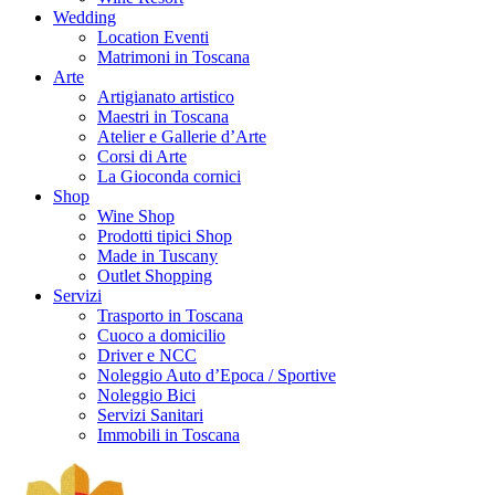
Wedding
Location Eventi
Matrimoni in Toscana
Arte
Artigianato artistico
Maestri in Toscana
Atelier e Gallerie d’Arte
Corsi di Arte
La Gioconda cornici
Shop
Wine Shop
Prodotti tipici Shop
Made in Tuscany
Outlet Shopping
Servizi
Trasporto in Toscana
Cuoco a domicilio
Driver e NCC
Noleggio Auto d’Epoca / Sportive
Noleggio Bici
Servizi Sanitari
Immobili in Toscana