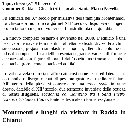
Tipo:
chiesa (X°-XII° secolo)
Comune:
Radda in Chianti (SI) – località
Santa Maria Novella
Fu edificata nel X° secolo per iniziativa della famiglia Monterinaldi.
La chiesa era molto ricca già nel XII° secolo: disponeva di ingenti
proprietà fondiarie, motivo per cui fu ristrutturata e ingrandita.
Un nuovo completo restauro è avvenuto nel 2008. L’edificio è una
basilica a tre navate terminanti in altrettante absidi, divise da archi in
successione, poggianti su pilastri rettangolari, alternati a colonne e a
pilastri compositi. I capitelli presentano grande varietà di forme e
decorazioni con figure di oranti dall’aspetto mostruoso e simboli
evangelici (toro, leone, angelo ed aquila).
Le volte a vela sono state affrescate così come le pareti laterali, ma
con motivi e disegni ritenuti di pessimo gusto e di mediocre fattura.
All’interno della pieve si conservano: una
croce astile
in rame
dorato, databile al XII° secolo; due terracotte invetriate della bottega
di
Santi Buglioni
,
Madonna col Bambino tra i Santi Pietro,
Lorenzo, Stefano e Paolo
; fonte battesimale di forma esagonale.
Monumenti e luoghi da visitare in Radda in
Chianti