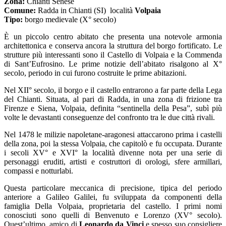
Zona:
Chianti Senese
Comune:
Radda in Chianti (SI) località
Volpaia
Tipo:
borgo medievale (X° secolo)
È un piccolo centro abitato che presenta una notevole armonia
architettonica e conserva ancora la struttura del borgo fortificato. Le
strutture più interessanti sono il Castello di Volpaia e la Commenda
di Sant’Eufrosino. Le prime notizie dell’abitato risalgono al X°
secolo, periodo in cui furono costruite le prime abitazioni.
Nel XII° secolo, il borgo e il castello entrarono a far parte della Lega
del Chianti. Situata, al pari di Radda, in una zona di frizione tra
Firenze e Siena, Volpaia, definita “sentinella della Pesa”, subì più
volte le devastanti conseguenze del confronto tra le due città rivali.
Nel 1478 le milizie napoletane-aragonesi attaccarono prima i castelli
della zona, poi la stessa Volpaia, che capitolò e fu occupata. Durante
i secoli XV° e XVI° la località divenne nota per una serie di
personaggi eruditi, artisti e costruttori di orologi, sfere armillari,
compassi e notturlabi.
Questa particolare meccanica di precisione, tipica del periodo
anteriore a Galileo Galilei, fu sviluppata da componenti della
famiglia Della Volpaia, proprietaria del castello. I primi nomi
conosciuti sono quelli di Benvenuto e Lorenzo (XV° secolo).
Quest’ultimo, amico di
Leonardo da Vinci
e spesso suo consigliere