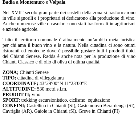
Badia a Montemuro
e
Volpaia
.
Nel XVII° secolo gran parte dei castelli della zona si trasformarono
in ville signorili e i proprietari si dedicarono alla produzione di vino.
Anche numerose ville e casolari sono stati trasformati in agriturismi
e aziende agricole.
Tutto il territorio comunale è attualmente un’ambita meta turistica
per chi ama il buon vino e la natura. Nella cittadina ci sono ottimi
ristoranti ed enoteche dove è possibile gustare tutti i prodotti tipici
del Chianti Senese. Radda è anche nota per la produzione di vino
Chianti Classico e di olio di oliva di ottima qualità.
ZONA;
Chianti Senese
TIPO;
cittadina di villeggiatura
COORDINATE;
43°29′00″N 11°23′00″E
ALTITUDINE:
530 metri s.l.m.
PRODOTTI;
vino
SPORT;
trekking escursionistico, ciclismo, equitazione
CONFINI;
Castellina in Chianti (SI), Castelnuovo Berardenga (SI),
Cavriglia (AR), Gaiole in Chianti (SI), Greve in Chianti (FI)