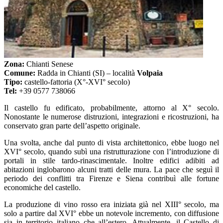
Zona:
Chianti Senese
Comune:
Radda in Chianti (SI) – località
Volpaia
Tipo:
castello-fattoria (X°-XVI° secolo)
Tel:
+39 0577 738066
Il castello fu edificato, probabilmente, attorno al X° secolo.
Nonostante le numerose distruzioni, integrazioni e ricostruzioni, ha
conservato gran parte dell’aspetto originale.
Una svolta, anche dal punto di vista architettonico, ebbe luogo nel
XVI° secolo, quando subì una ristrutturazione con l’introduzione di
portali in stile tardo-rinascimentale. Inoltre edifici adibiti ad
abitazioni inglobarono alcuni tratti delle mura. La pace che seguì il
periodo dei conflitti tra Firenze e Siena contribuì alle fortune
economiche del castello.
La produzione di vino rosso era iniziata già nel XIII° secolo, ma
solo a partire dal XVI° ebbe un notevole incremento, con diffusione
sia in territorio italiano che all’estero. Attualmente, il Castello di