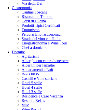
Via degli Dei
Gastronomia
Cantine Toscane
Ristoranti e Trattorie
Corsi di Cucina
Prodotti Tipici Certificati
Enoturismo
Percorsi Enogastronomici
Strade del vino e dell’olio
Enogastronomia e Wine Tour
Chef a domicilio
Dormire
Agriturismi
Alberghi con centro benessere
Alberghi per famiglie
Appartamenti e Loft
B&B lusso
Castelli e Ville storiche
Hotel 5 stelle
Hotel 4 stelle
Hotel 3 stelle
Residence e Case Vacanza
Resort e Relais
Ville
Wine Resort