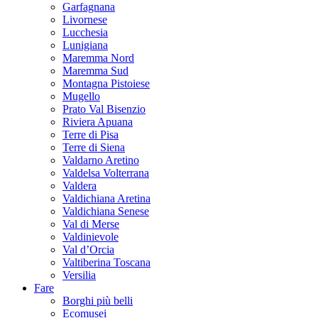
Garfagnana
Livornese
Lucchesia
Lunigiana
Maremma Nord
Maremma Sud
Montagna Pistoiese
Mugello
Prato Val Bisenzio
Riviera Apuana
Terre di Pisa
Terre di Siena
Valdarno Aretino
Valdelsa Volterrana
Valdera
Valdichiana Aretina
Valdichiana Senese
Val di Merse
Valdinievole
Val d’Orcia
Valtiberina Toscana
Versilia
Fare
Borghi più belli
Ecomusei