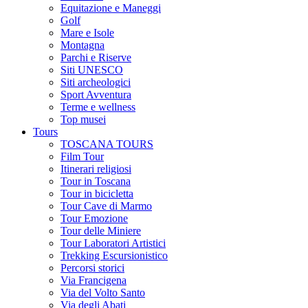
Equitazione e Maneggi
Golf
Mare e Isole
Montagna
Parchi e Riserve
Siti UNESCO
Siti archeologici
Sport Avventura
Terme e wellness
Top musei
Tours
TOSCANA TOURS
Film Tour
Itinerari religiosi
Tour in Toscana
Tour in bicicletta
Tour Cave di Marmo
Tour Emozione
Tour delle Miniere
Tour Laboratori Artistici
Trekking Escursionistico
Percorsi storici
Via Francigena
Via del Volto Santo
Via degli Abati