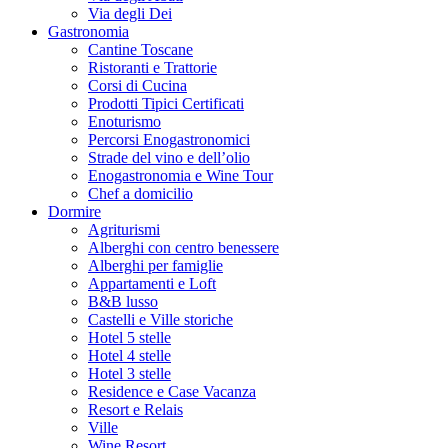
Via degli Dei
Gastronomia
Cantine Toscane
Ristoranti e Trattorie
Corsi di Cucina
Prodotti Tipici Certificati
Enoturismo
Percorsi Enogastronomici
Strade del vino e dell’olio
Enogastronomia e Wine Tour
Chef a domicilio
Dormire
Agriturismi
Alberghi con centro benessere
Alberghi per famiglie
Appartamenti e Loft
B&B lusso
Castelli e Ville storiche
Hotel 5 stelle
Hotel 4 stelle
Hotel 3 stelle
Residence e Case Vacanza
Resort e Relais
Ville
Wine Resort