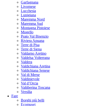
Garfagnana
Livornese
Lucchesia
Lunigiana
Maremma Nord
Maremma Sud
Montagna Pistoiese
Mugello
Prato Val Bisenzio
Riviera Apuana
Terre di Pisa
Terre di Siena
Valdarno Aretino
Valdelsa Volterrana
Valdera
Valdichiana Aretina
Valdichiana Senese
Val di Merse
Valdinievole
Val d’Orcia
Valtiberina Toscana
Versilia
Fare
Borghi più belli
Ecomusei