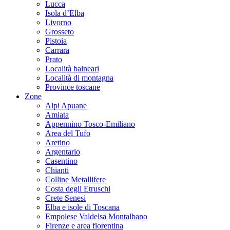
Lucca
Isola d’Elba
Livorno
Grosseto
Pistoia
Carrara
Prato
Località balneari
Località di montagna
Province toscane
Zone
Alpi Apuane
Amiata
Appennino Tosco-Emiliano
Area del Tufo
Aretino
Argentario
Casentino
Chianti
Colline Metallifere
Costa degli Etruschi
Crete Senesi
Elba e isole di Toscana
Empolese Valdelsa Montalbano
Firenze e area fiorentina