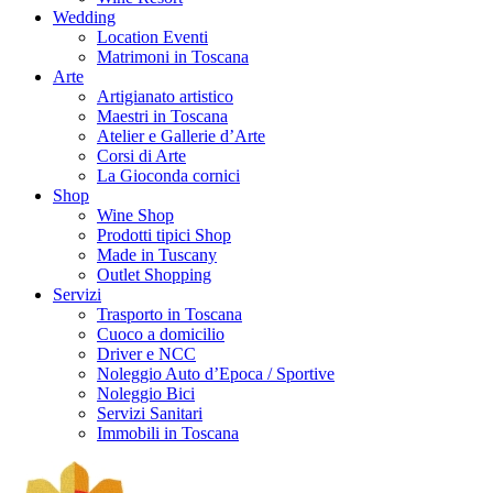
Wedding
Location Eventi
Matrimoni in Toscana
Arte
Artigianato artistico
Maestri in Toscana
Atelier e Gallerie d’Arte
Corsi di Arte
La Gioconda cornici
Shop
Wine Shop
Prodotti tipici Shop
Made in Tuscany
Outlet Shopping
Servizi
Trasporto in Toscana
Cuoco a domicilio
Driver e NCC
Noleggio Auto d’Epoca / Sportive
Noleggio Bici
Servizi Sanitari
Immobili in Toscana