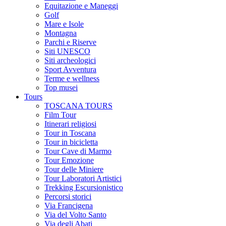
Equitazione e Maneggi
Golf
Mare e Isole
Montagna
Parchi e Riserve
Siti UNESCO
Siti archeologici
Sport Avventura
Terme e wellness
Top musei
Tours
TOSCANA TOURS
Film Tour
Itinerari religiosi
Tour in Toscana
Tour in bicicletta
Tour Cave di Marmo
Tour Emozione
Tour delle Miniere
Tour Laboratori Artistici
Trekking Escursionistico
Percorsi storici
Via Francigena
Via del Volto Santo
Via degli Abati