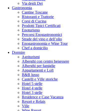
Via degli Dei
Gastronomia
Cantine Toscane
Ristoranti e Trattorie
Corsi di Cucina
Prodotti Tipici Certificati
Enoturismo
Percorsi Enogastronomici
Strade del vino e dell’olio
Enogastronomia e Wine Tour
Chef a domicilio
Dormire
Agriturismi
Alberghi con centro benessere
Alberghi per famiglie
Appartamenti e Loft
B&B lusso
Castelli e Ville storiche
Hotel 5 stelle
Hotel 4 stelle
Hotel 3 stelle
Residence e Case Vacanza
Resort e Relais
Ville
Wine Resort