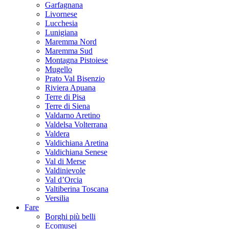
Garfagnana
Livornese
Lucchesia
Lunigiana
Maremma Nord
Maremma Sud
Montagna Pistoiese
Mugello
Prato Val Bisenzio
Riviera Apuana
Terre di Pisa
Terre di Siena
Valdarno Aretino
Valdelsa Volterrana
Valdera
Valdichiana Aretina
Valdichiana Senese
Val di Merse
Valdinievole
Val d’Orcia
Valtiberina Toscana
Versilia
Fare
Borghi più belli
Ecomusei