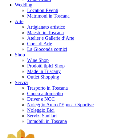
Wedding
Location Eventi
Matrimoni in Toscana
Arte
Artigianato artistico
Maestri in Toscana
Atelier e Gallerie d’Arte
Corsi di Arte
La Gioconda cornici
Shop
Wine Shop
Prodotti tipici Shop
Made in Tuscany
Outlet Shopping
Servizi
Trasporto in Toscana
Cuoco a domicilio
Driver e NCC
Noleggio Auto d’Epoca / Sportive
Noleggio Bici
Servizi Sanitari
Immobili in Toscana