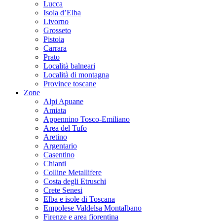
Lucca
Isola d’Elba
Livorno
Grosseto
Pistoia
Carrara
Prato
Località balneari
Località di montagna
Province toscane
Zone
Alpi Apuane
Amiata
Appennino Tosco-Emiliano
Area del Tufo
Aretino
Argentario
Casentino
Chianti
Colline Metallifere
Costa degli Etruschi
Crete Senesi
Elba e isole di Toscana
Empolese Valdelsa Montalbano
Firenze e area fiorentina